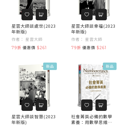
星雲大師談處世(2023
星雲大師談幸福(2023
年新版)
年新版)
作者： 星雲大師
作者： 星雲大師
79折
優惠價
$261
79折
優惠價
$261
新品
新品
星雲大師談智慧(2023
社會菁英必備的數學
年新版)
素養：用數學思維看
世界