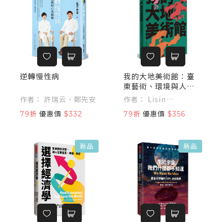
逆轉慢性病
我的大地美術館：臺
東藝術、環境與人的
對話
作者： 許瑞云、鄭先安
作者： Lisin
Icyang（田瑞珍）、顧
79折
優惠價
$332
79折
優惠價
$356
旻
新品
新品