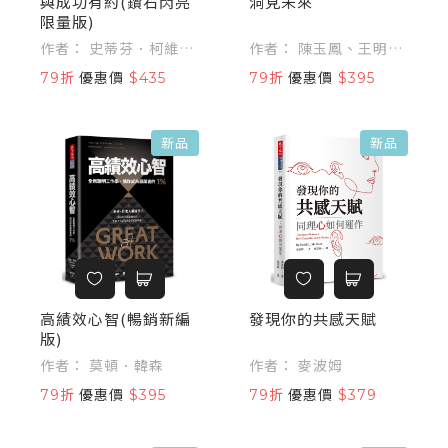
與成功有約(鑽石閃亮
洞見未來
限量版)
作者： 史蒂芬．柯維、
作者： 陳玉鳳、王明
西恩．柯維
德、廖珮君、劉子寧
79折
優惠價
$435
79折
優惠價
$395
新品
新品
高績效心智(暢銷新編
發現你的共感天賦
版)
作者： 莫頓．韓森
作者： 麥波姆
79折
優惠價
$395
79折
優惠價
$379