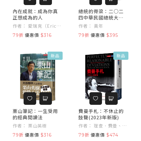
內在成就：成為你真
總統的脊梁：二○二
正想成為的人
四中華民國總統大選
的兩岸視角
作者： 愛瑞克（Eric
作者： 黃年
Yu）
79折
優惠價
$316
79折
優惠價
$395
新品
新品
栗山筆記：一生受用
費曼手札：不休止的
的經典閱讀法
鼓聲(2023年新版)
作者： 栗山英樹
作者： 理查．費曼、米
雪‧費曼
79折
優惠價
$316
79折
優惠價
$474