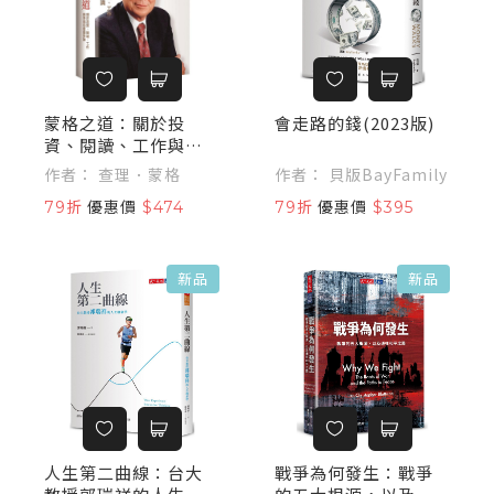
蒙格之道：關於投
會走路的錢(2023版)
資、閱讀、工作與幸
福的普通常識
作者： 查理．蒙格
作者： 貝版BayFamily
79折
優惠價
$474
79折
優惠價
$395
新品
新品
人生第二曲線：台大
戰爭為何發生：戰爭