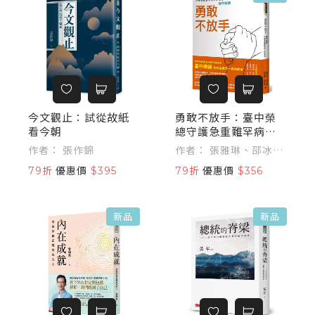
今文觀止：試從故紙
勇敢不放手：臺中榮
看今朝
總守護急重難罕病人
的希望
作者： 張作錦
作者： 張雅琳、邵冰
如、陳培思、劉子寧
79折
優惠價
$395
79折
優惠價
$356
新品
新品