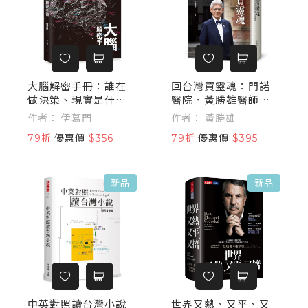
大腦解密手冊：誰在
回台灣買靈魂：門諾
做決策、現實是什
醫院．黃勝雄醫師回
麼、為何沒有人是孤
憶錄(2023年新版)
作者： 伊葛門
作者： 黃勝雄
島、科技將如何改變
79折
優惠價
$356
79折
優惠價
$395
大腦的未來
新品
新品
中英對照讀台灣小說
世界又熱、又平、又