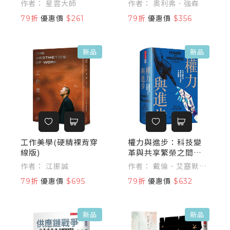
作者： 星雲大師
作者： 奧利弗．強森
79折
優惠價
$261
79折
優惠價
$356
新品
新品
工作美學(硬精裸背穿
權力與進步：科技變
線版)
革與共享繁榮之間的
千年辯證
作者： 江振誠
作者： 戴倫．艾塞默
魯、賽門．強森
79折
優惠價
$695
79折
優惠價
$632
新品
新品