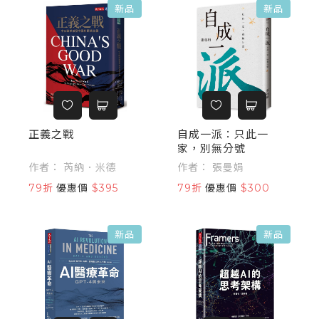
新品
新品
正義之戰
自成一派：只此一
家，別無分號
作者： 芮納．米德
作者： 張曼娟
79折
優惠價
$395
79折
優惠價
$300
新品
新品