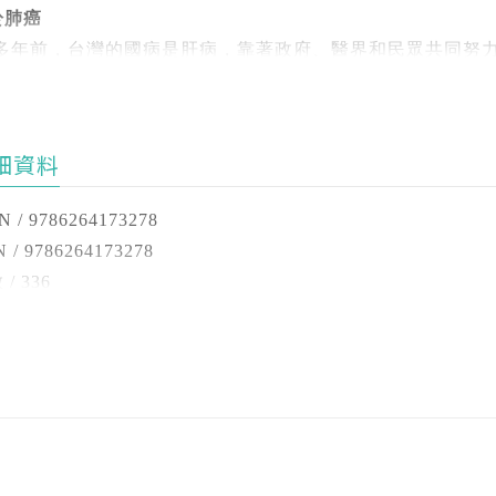
喘的病人，即使肺癌還在初期，開刀切除就能根治，但心肺功
1 每年做X光檢查可以早期發現肺癌嗎？
於肺癌
.含各種治療時期營養補充知識及原理解析
獲獎殊榮】
發風險高很多，預後也不好，實在很可惜。
2 什麼是低劑量胸部電腦斷層檢查？和一般胸部電腦斷層掃描
0 多年前，台灣的國病是肝病，靠著政府、醫界和民眾共同努
台灣營養學會陳尚球教授紀念學術獎年輕學者研究獎
3 LDCT檢查需要自費嗎？多久做一次比較好？
，肺癌的發生人數持續增加，根據2021 年癌症登記報告顯示
.附完整營養評估偕協同肺癌治療流程圖
台灣營養學會營養學術研究傑出獎
有甚者，曾有病人手術成功順利回家，2 週後卻緊急住院，
4 肺結節都會變成肺癌嗎？需要手術切除嗎？
腸癌登上第一。肺癌除了發生人數最多，死亡人數、晚期個案
天主教輔仁大學學術研究優等獎
胃炎。
是唯一死亡人數破萬的癌症，可說是癌症中的四冠王。從趨勢來
.專業營養師根據臨床經驗，設計治療各階段適用食譜
國科會優秀人才研究獎勵
細資料
症狀與診斷
健康的頭號大敵。
到不少病人誤信以訛傳訛的飲食觀念，保健不成反傷身，讓我
1 肺癌的常見症狀有哪些？
.分類介紹各種營養補充品特點，細說使用時機與如何增添口
宜玲
家共襄盛舉，解答病人的各種疑問。
N / 9786264173278
2 肺癌診斷需要做哪些檢查？
什麼肺癌會成為台灣的新國病？提到肺癌很多人就想到癮君子
主教輔仁大學營養科學系畢、現任台大醫院營養室營養師。
 / 9786264173278
3 為什麼要做肺癌基因檢測？哪些人需要做？
二手菸、三手菸同樣有致癌風險，為此台灣近30年來積極進
謝輔仁大學許瑞芬教授、台大醫院葉宜玲營養師認同我的理念
/ 336
4 肺癌基因檢測方式有哪些，差別為何？健保有給付嗎？
過50% 下降到24%，女性吸菸率僅4%，公共場所的二手菸保
君（PART 1採訪撰文）
精準營養指南，除了深入淺出介紹肺癌，並以精準營養學理導
 / 25開
發生率也在2005 年後逐漸趨緩，但另一方面，女性肺癌發
事健康傳播及醫療行銷多年，曾任《康健雜誌》召集人、博思
具專業性、實用性，是最適合肺癌病人參考的工具書。
 / 無
治療方針
常高的比例是肺腺癌。
。
 / 平裝
1 肺癌病人可以活多久？
癌之路就像跑馬拉松，必須有充足的體力和良好的免疫力，才
 / 中文繁體
2 肺癌常見治療方式有哪些？不同期別的治療目標為何？
外，從發病年齡來看，台灣肺癌病人的平均年齡比西方人低5-1
可以協助病人，以正規肺癌治療搭配精準飲食調養，吃得對、
 / 無
；也就是說，台灣女性肺癌病人比西方人發病年齡平均低10-1
手術治療
0、50 歲發病的女性病人，所以我建議就算不是高危險群，即