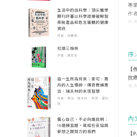
．
專
本
．
生活中的僞科學：頂尖醫學
作
養
期刊評審以科學證據破解智
．
作
商稅產品和危言聳聽的健康
．
資訊
作
【
．
作者：林慶順
．
．
PA
社頭三姊妹
．
序
作者：陳思宏
導
．
許
．
天
【
1 
．
暨
抗
這一生所為何來：麥可．喬
Q
．
丹的人生導師，傳奇教練喬
者
身
Q2
治．瑞夫林的永恆智慧
．
仁
Q
作者：喬治．瑞夫林、 萊恩．霍利
．
「
得
Q
現
取
Q
【
內
偏心自己，不必向誰說明：
「
16道練習題，寫給在妥協與
1
策
行
夢想之間努力的我們
2 
【P