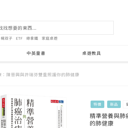
楊双子
ETF
綠拿鐵
家庭桌遊
中英童書
桌遊教具
療：陳晉興與許瑞芬雙重照護你的肺健康
特價
新品
精準營養與肺
的肺健康