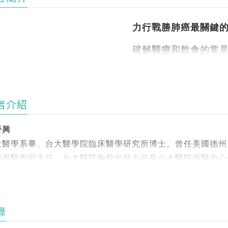
力行戰勝肺癌最關鍵
破解醫療和飲食的常
抗癌知識 ╳ 導正營養觀念 ╳ 破除飲食迷思
者介紹
洲肺癌手術權威陳晉興醫師 ╳ 營養科學權威許瑞芬教授
晉興
業醫療解說與實用飲食方針，打造全方位肺癌精準營養指南
大醫學系畢、台大醫學院臨床醫學研究所博士。曾任美國德州大學M
創傷醫學部主任、台大醫院胸腔外科主任及台大醫院癌醫中心
癌症病人能進補嗎？
醫學系外科教授兼主任、台大醫院外科部主任、台灣胸腔外科
可以喝咖啡、吃甜食嗎？
食欲不好怎麼辦？
獲獎殊榮】
錄
吃什麼能提升體力？
台灣大學百年百大事蹟代表人物