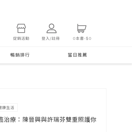
登入/註冊
促銷活動
0
本書
-
$0
暢銷排行
當日推薦
健康生活
癌治療：陳晉興與許瑞芬雙重照護你