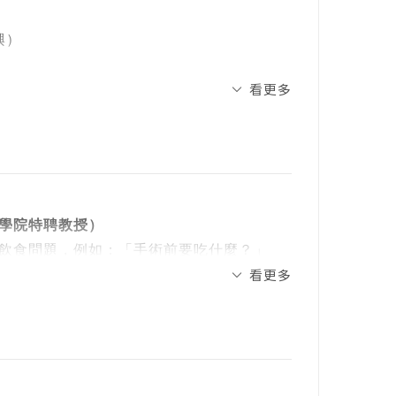
準營養概念，搭配抗癌時期的飲食建議與營
興）
走過這段抗癌旅程。
看更多
醫院醫療總顧問）
系碩士、美國加州大學柏克萊分校營養科學
學者及美國康乃爾大學營養科學部訪問學
學院特聘教授）
會創辦人／董事長）
大學食品營養博士學位學程主任及天主教輔
飲食問題，例如：「手術前要吃什麼？」
看更多
究部主任）
各種問題。但我並非營養專家，只能提醒攝
教授兼系主任、台灣營養學會理事、國健署
，因此較難貼近病人的實際需求。
、國健署「建構不同生命週期特定營養強化
養迷思
員。
，有1位體重高達120 公斤、稍微動一下都