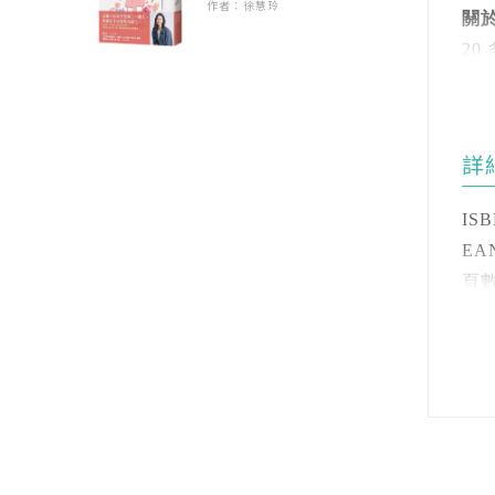
會
作者：徐慧玲
Q
關
2
【
復
Q
2
．
Q
何時
3
．
更
Q
大
．
腸
更
4
．
詳
3 
人
看
Q
5
葉
專
ISB
Q
為
天
EAN
Q
吸
感
頁數 
Q
超
朱芷
癌
開數
癌
從
兼
注音
4 
非
譯
裝訂
Q
抗
語言
Q
此
書
級別
歲
5 
4