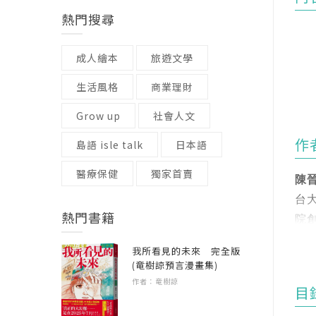
熱門搜尋
成人繪本
旅遊文學
生活風格
商業理財
Grow up
社會人文
細解
作
島語 isle talk
日本語
亞
醫療保健
獨家首賣
陳
專
台
熱門書籍
院
．
大
我所看見的未來 完全版
．
(竜樹諒預言漫畫集)
．
【
作者：竜樹諒
目
．
．