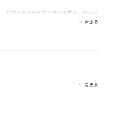
能太差無法接受手術，只能改用放射治療，
有何差別？
力，肝癌的發生率和死亡率逐漸下降，但曾幾
看更多
，肺癌發生人數高達16,880 例，首次超越
原因是吃太多親友贈送的抗癌補品，引發急性
比例都是第一，健保醫療費用支出也最高，
看，未來10 年之內，肺癌都可能是威脅國
更加體會營養照護的重要性，因此邀請營養
味變化，讓病人吃得下並吃對營養
，吸菸確實是引發肺癌的主因之一，即使是
行菸害防制、宣導戒菸，目前男性吸菸率已從
，投入時間心力，一起打造這本全方位的肺
護率亦達到90% 以上，成效相當好。男性肺
看更多
正觀念，搭配抗癌時期的飲食建議與食譜，
生率卻快速攀升，又以不吸菸的女性為主，並且
公關企劃經理，現為自由撰稿人、日文編
能應對起伏病情及辛苦治療，衷心希望這本
0 歲，女性又比男性更早發病，平均年輕5
吃得好，贏戰肺癌，重拾健康！
5 歲，有年輕化趨勢。臨床上我也接觸不少
便是健康的民眾，只要超過40 歲，都不妨做1