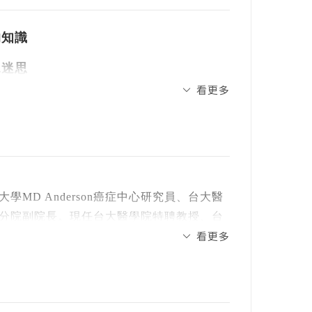
的知識
見迷思
看更多
D Anderson癌症中心研究員、台大醫
分院副院長。現任台大醫學院特聘教授、台
看更多
醫學會名譽理事長及台灣醫學會祕書長。