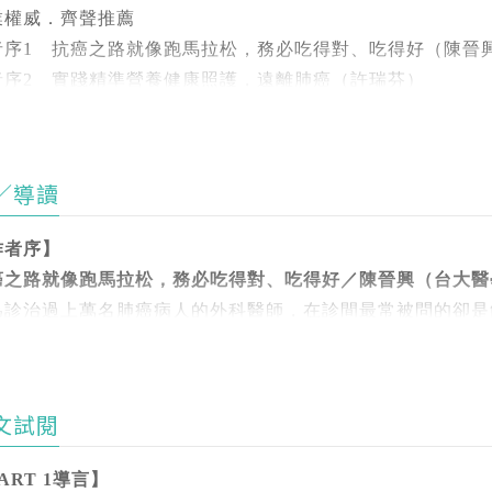
台大醫院傑出研究獎研究卓越團隊組
業權威．齊聲推薦
書涵蓋肺癌基礎知識及篩檢、診斷和治療方法，導入最新的精
星雲教育獎典範教師獎大專院校組
者序1 抗癌之路就像跑馬拉松，務必吃得對、吃得好（陳晉
師設計的專業食譜，協助病人和家屬以正常的生活方式，健康
國科會傑出研究獎
者序2 實踐精準營養健康照護，遠離肺癌（許瑞芬）
台灣大學教學傑出獎
者序3 以營養之力，陪伴抗癌之路（葉宜玲）
專業權威．齊聲推薦】（依姓名筆劃排序）
財團法人徐有庠紀念基金會有庠傑出教授獎
江漢聲（天主教輔仁大學特聘講座教授、天主教輔仁大學附設
台灣醫學會故高天成教授紀念演講獎
RT 1 認識肺癌
吳明賢（台大醫學院內科特聘教授、台大醫院院長）
／導讀
言 關於肺癌
陳建仁（中研院院士、前副總統）
瑞芬
陳珮蓉（台大醫院營養室主任）
主教輔仁大學食品營養學系畢、美國堪薩斯州立大學食品營養
作者序】
肺癌基礎知識
郭常勝（天主教輔仁大學附設醫院營養部主任）
毒理學系博士。曾為美國加州大學舊金山分校基因醫學部訪問
癌之路就像跑馬拉松，務必吃得對、吃得好／陳晉興（台大醫
1 什麼是肺癌？有哪些種類？
黃青真（台大生化科技學系名譽教授、財團法人台灣營養基金
。曾任第四屆亞太營養基因體暨遺傳體學會會長、天主教輔仁
為診治過上萬名肺癌病人的外科醫師，在診間最常被問的卻是
 肺癌有哪些分期？
黃瑞仁（天主教輔仁大學附設醫院院長）
大學校務發展暨評鑑中心主任。
3 肺癌容易轉移到哪些器官？
魏耀揮（彰化基督教醫院粒線體醫學暨自由基研究院院長及研
得肺癌能喝咖啡嗎？」「開刀後可以進補嗎？」等五花八門的
4 為何很多肺癌病人初診斷就是晚期？
任天主教輔仁大學學術特聘教授、天主教輔仁大學營養科學系
溫和清淡好消化的食物，避免油膩、生冷和刺激食物等大原則
5 哪些人是肺癌高危險群？
本書特色】
文試閱
國人膳食營養素參考攝取量」政策研擬諮議委員與偕同主持人
.肺癌權威及營養學權威首次合作撰書，剖析治療重點、破除營
略」諮議委員及高等教育評鑑中心大專學校與科技大學評鑑委
醫數十年，深知肺癌病人的營養狀況密切關係到治療選項及成效
篩檢偵測
ART 1導言】