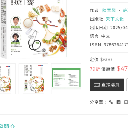
作者
陳晉興
、
許
出版社
天下文化
出版日期
2025/04
語言
中文
ISBN
978626417
定價
$600
$47
79折
優惠價
直接購買
分享至：
容簡介