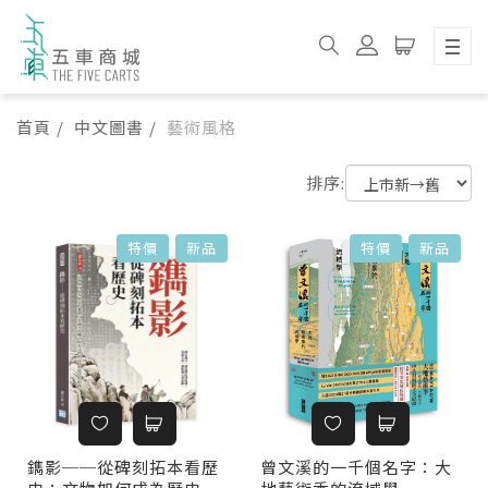
首頁
中文圖書
藝術風格
排序:
書籍列表
特價
新品
特價
新品
鐫影──從碑刻拓本看歷
曾文溪的一千個名字：大