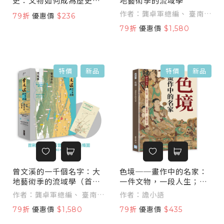
史：文物如何成為歷史的
地藝術季的流域學
載體，在歲月流轉中保存
作者：龔卓軍總編、 臺南藝
79折
優惠價
$236
文明的記憶與時代的痕
術公社
79折
優惠價
$1,580
跡？
特價
新品
特價
新品
曾文溪的一千個名字：大
色境──畫作中的名家：
地藝術季的流域學（首刷
一件文物，一段人生；一
限量加贈：珍稀絕版「曾
座博物館，一部文明史！
作者：龔卓軍總編、 臺南藝
作者：譫小語
文溪流域地圖摺頁」）
術公社
79折
優惠價
$1,580
79折
優惠價
$435