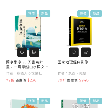
特價
新品
特價
新品
蘭亭集序 30 天書寫計
國家地理經典影像
畫：一場穿越山水與文字
的旅程
作者：療癒人心悅讀社
作者：凱西．紐曼
79折
優惠價
$236
79折
優惠價
$948
特價
新品
特價
新品