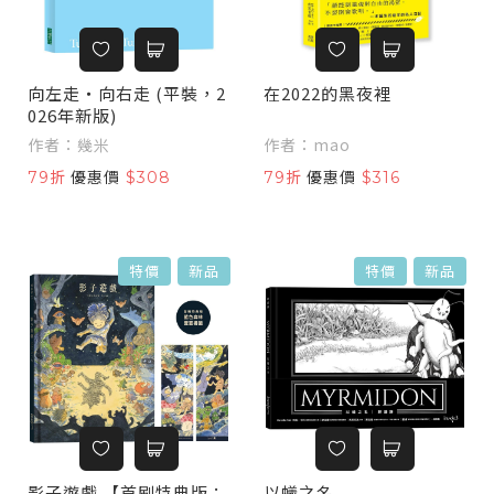
向左走・向右走 (平裝，2
在2022的黑夜裡
026年新版)
作者：幾米
作者：mao
79折
優惠價
$308
79折
優惠價
$316
特價
新品
特價
新品
影子遊戲 【首刷特典版：
以蟻之名