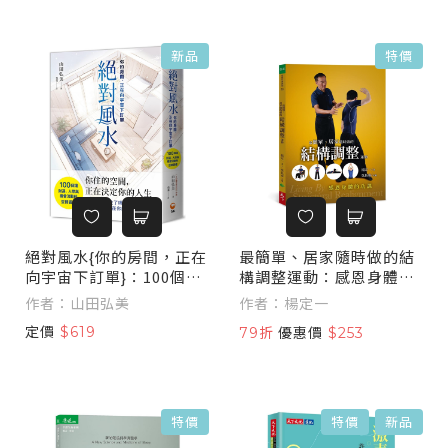
新品
特價
絕對風水{你的房間，正在
最簡單、居家隨時做的結
向宇宙下訂單}：100個讓
構調整運動：感恩身體的
財運、人際與機會流動的
功課
作者：山田弘美
作者：楊定一
空間習慣
定價
$619
79折
優惠價
$253
特價
特價
新品