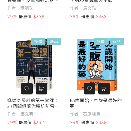
聲警報，及早攔截沉默殺
代的32堂減重人生課
手
作者：章明珠
作者：馬文雅
79折
優惠價
$379
79折
優惠價
$356
特價
新品
特價
新品
進健身房前的第一堂課：
65歲開始，空腹是最好的
37個關鍵讓你避坑防雷，
藥
少走冤枉路
作者：應充明
作者：石原結實
79折
優惠價
$332
79折
優惠價
$356