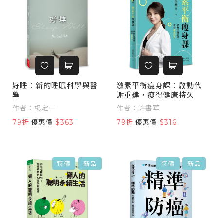
好睡：新的睡眠科學與醫
激素平衡瘦身課：啟動代
學
謝重建，瘦得健康持久
作者：楊定一
作者：許書華
79折
優惠價
$363
79折
優惠價
$316
特價
新品
特價
新品