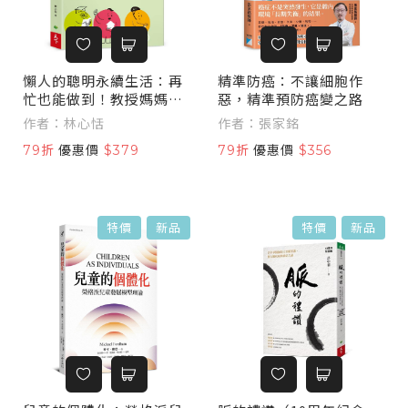
懶人的聰明永續生活：再
精準防癌：不讓細胞作
忙也能做到！教授媽媽的
惡，精準預防癌變之路
42個低碳選擇
作者：林心恬
作者：張家銘
79折
優惠價
$379
79折
優惠價
$356
特價
新品
特價
新品