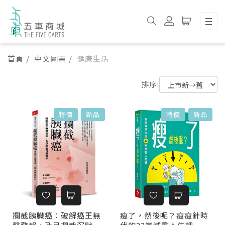
首頁
中文圖書
健康生活
排序:
書籍列表
特價
新品
特價
新品
攔截胰臟癌：破解癌王無
瘦了，然後呢？瘦瘦針時