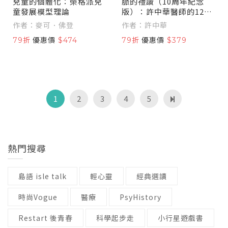
兒童的個體化：榮格派兒
脈的禮讚（10周年紀念
童發展模型理論
版）：許中華醫師的12堂
脈學課，解五臟疾病與癌
作者：麥可．佛登
作者：許中華
症之謎
79折
優惠價
$474
79折
優惠價
$379
1
2
3
4
5
熱門搜尋
島語 isle talk
輕心靈
經典選讀
時尚Vogue
醫療
PsyHistory
Restart 後青春
科學起步走
小行星遊戲書