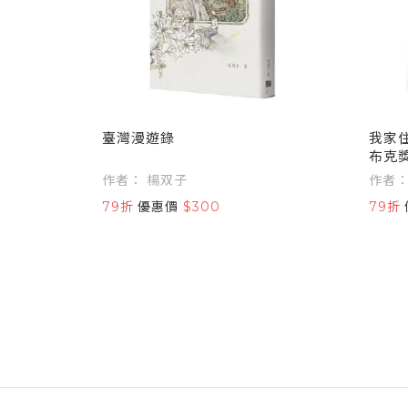
臺灣漫遊錄
我家住
布克
寫）
作者： 楊双子
79折
優惠價
$300
79折