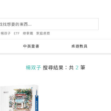
楊双子
ETF
綠拿鐵
家庭桌遊
中英童書
桌遊教具
楊双子
搜尋結果：共
2
筆