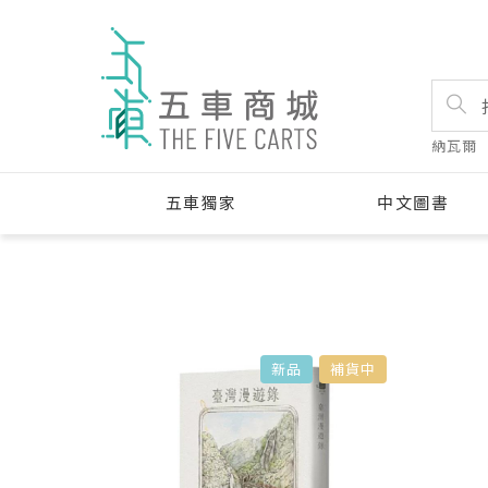
納瓦爾
五車獨家
中文圖書
新品
補貨中