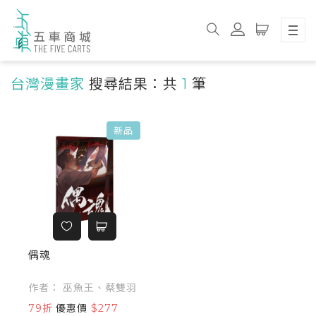
台灣漫畫家
搜尋結果：共
1
筆
新品
偶魂
作者： 巫魚王、蔡雙羽
79折
優惠價
$277