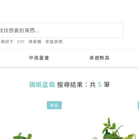
楊双子
ETF
綠拿鐵
家庭桌遊
中英童書
桌遊教具
摺紙盆栽
搜尋結果：共
5
筆
新品