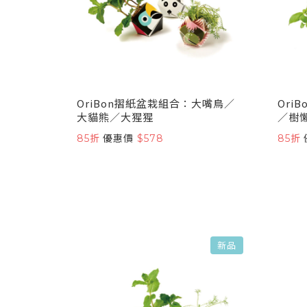
OriBon摺紙盆栽組合：大嘴鳥／
Ori
大貓熊／大猩猩
／樹
85折
優惠價
$578
85折
新品