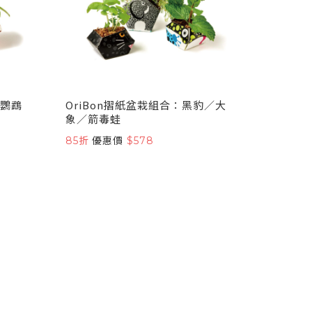
剛鸚鵡
OriBon摺紙盆栽組合：黑豹／大
象／箭毒蛙
85折
優惠價
$578