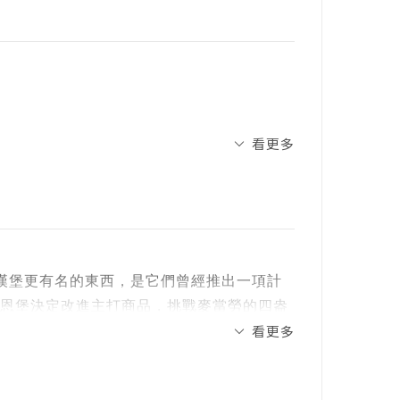
定居在斯德哥爾摩。
進統治階級的利益。但實際上，近期經濟學
育女到器官捐贈、從消除反社會行為到培養
學發展，展示經濟學模型、思維、量表與實
看更多
案，幫助所有人與社會應對種種疑難雜症。
，介紹賽局理論、市場設計、貧窮經濟學、
擇時面臨的陷阱與阻礙，找到解決方法。你
它們的漢堡更有名的東西，是它們曾經推出一項計
艾恩堡決定改進主打商品，挑戰麥當勞的四盎
看更多
一磅的牛肉。為了提高市場占有率，艾恩堡
有整整三分之一磅的牛肉，比麥當勞的漢堡
等於是相當大的免費升級。