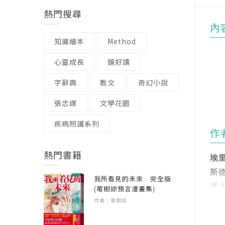
熱門搜尋
內
知識繪本
Method
心靈成長
鏡好讀
字辭典
散文
奇幻小說
張忠謀
文學花園
疾病照護系列
作
熱門書籍
埃里
｜
斯德
呂
我所看見的未來 完全版
堡大
馮
(竜樹諒預言漫畫集)
學》
作者：竜樹諒
廖
in
劉