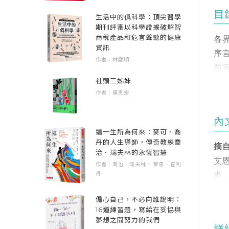
以
目
生活中的僞科學：頂尖醫學
很
期刊評審以科學證據破解智
的
商稅產品和危言聳聽的健康
各
資訊
序
作者：林慶順
作
前
謙
社頭三姊妹
驗
作者：陳思宏
0
0
書
內
0
這一生所為何來：麥可．喬
育
0
丹的人生導師，傳奇教練喬
摘
可
治．瑞夫林的永恆智慧
0
艾恩
作者：喬治．瑞夫林、 萊恩．霍利
0
得
畫
・
0
司
・
08
偏心自己，不必向誰說明：
決
・
16道練習題，寫給在妥協與
0
多
・
夢想之間努力的我們
10