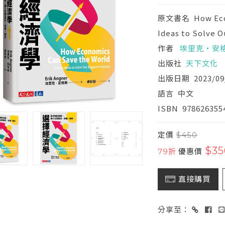
原文書名
How Ec
Ideas to Solve 
作者
埃里克‧安
出版社
天下文化
出版日期
2023/09
語言
中文
ISBN
978626355
定價
$450
$35
79折
優惠價
直接購買
分享至：