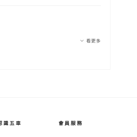
參與者認為，三分之一磅牛肉堡很不划算，
之一！雖然很令人無言，但事實就如同艾恩
理解、也不怎麼重視三分之一磅到底是什麼
看更多
的能力，可能並不是重要的事。老實說，如
題，讓我想起學習經濟學的初衷。
更好。但是，這則故事點出一項重要的教
是為了自己的利益著想，或是為了社會利益
吃虧的大多數人，顯然對自己深具信心。如
，像是貧窮問題、教養問題、氣候變遷、如
固定費用與複利概念來選擇信用卡的狀況
好書。
持人、加州大學經濟系客座教授
需要的技能。處理財務資訊、針對問題做出
析各種經濟學原理，且更了解幸福的真諦。
直是生死攸關的問題。可惜它沒有練習模
認識五車
會員服務
試驗了。可是，面對許多重大決策，我們學