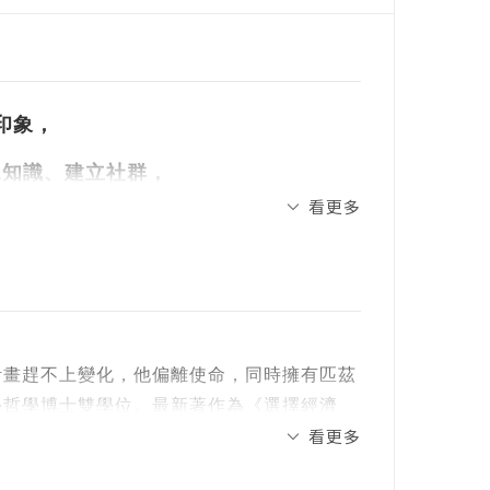
印象，
兒知識、建立社群，
看更多
且變得幸福，
等社會問題。
授。因為計畫趕不上變化，他偏離使命，同時擁有匹茲
科學史與科學哲學博士雙學位。最新著作為《選擇經濟
看更多
al Law）與《行為經濟學課程》（A Course
多篇文章，關於行為與實驗經濟學、幸福科學與哲學，