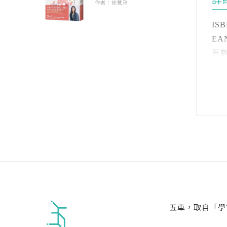
詳
作者：徐慧玲
・
這
延
ISB
因
只
詞
EAN
堡
每
致
頁數 
意
注
開數
【
參
注
對
這
裝訂
果
─
語言
訓
級別
考
安
果
何
時
─
所
透
明
─
五車，取自「學
式