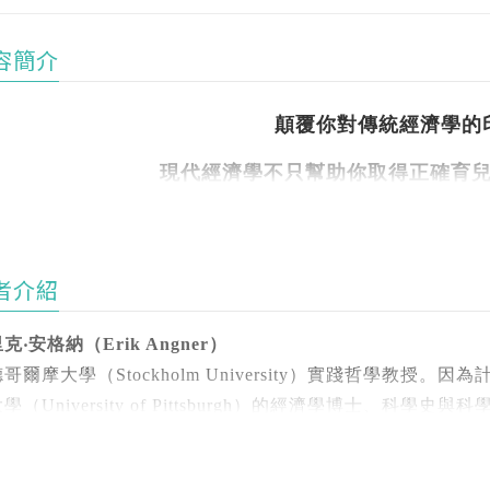
容簡介
顛覆你對傳統經濟學的
現代經濟學不只幫助你取得正確育
還教你致富、減少債務，並
甚至可以解決貧窮與氣候變遷
者介紹
克‧安格納（Erik Angner）
專業推薦｜（依推薦人姓氏筆畫排序）
哥爾摩大學（Stockholm University）實踐哲學教
昱達 「丹尼老師的公民教室」創辦人
學（University of Pittsburgh）的經濟學博士、
勃翰 臺灣大學經濟學系副教授
，他另有兩本著作為《海耶克與自然法》（Hayek and Natur
啟宏 加州政府研究首席、《一口經濟學》PODCAST主持人
 Behavioral Economics）第三版，並在期刊中發表
瑞華 清華大學經濟學系教授