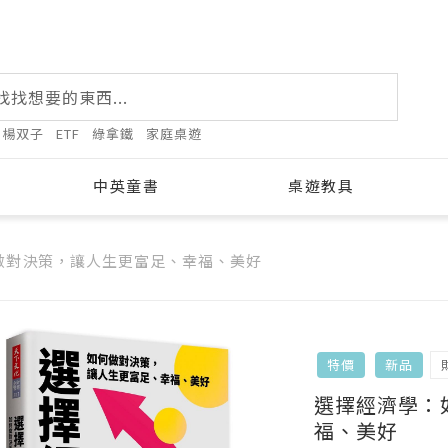
楊双子
ETF
綠拿鐵
家庭桌遊
中英童書
桌遊教具
做對決策，讓人生更富足、幸福、美好
特價
新品
選擇經濟學：
福、美好