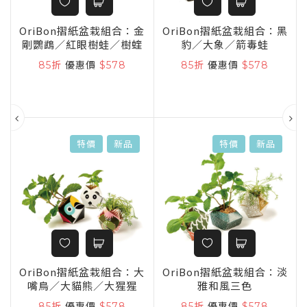
童
OriBon摺紙盆栽組合：金
OriBon摺紙盆栽組合：黑
剛鸚鵡／紅眼樹蛙／樹蝰
豹／大象／箭毒蛙
85折
優惠價
$578
85折
優惠價
$578
特價
新品
特價
新品
OriBon摺紙盆栽組合：大
OriBon摺紙盆栽組合：淡
嘴鳥／大貓熊／大猩猩
雅和風三色
ng
85折
優惠價
$578
85折
優惠價
$578