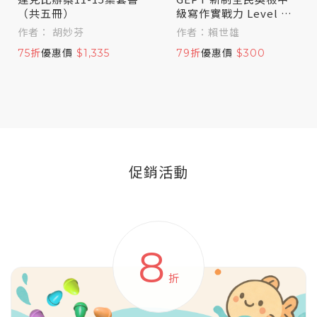
（共五冊）
級寫作實戰力 Level U
p！
作者： 胡妙芬
作者：賴世雄
75折
優惠價
$1,335
79折
優惠價
$300
促銷活動
8
折