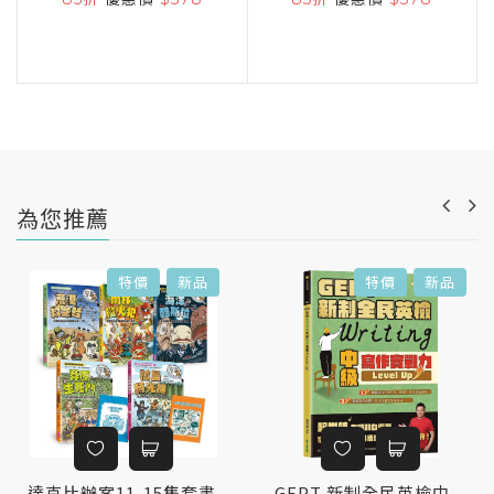
為您推薦
特價
新品
特價
新品
達克比辦案11-15集套書
GEPT 新制全民英檢中