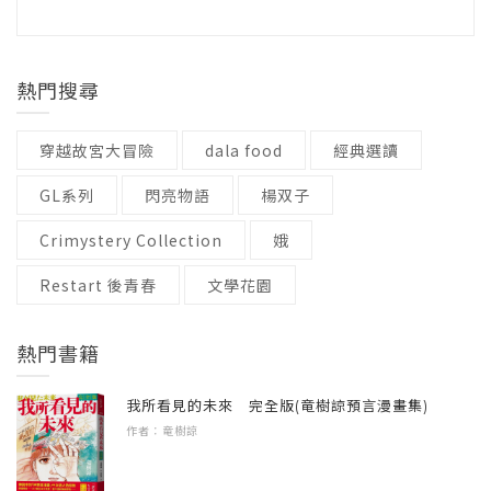
會主動上前兜售零食或玩具。
綠君麻麻」粉絲專頁版主
語言 / 中文繁體
在無法視訊的年代，方便人們見到遠方親友的
級別 / 無
她用這種隨緣的方式做生意已經很多年，但也
閱讀，幫助孩子認識這個世界，《神奇柑仔
夢境糖，都是紅子為了不同年代的客人發明的
適讀年齡 / 8~12
熱門搜尋
漸漸對這種方式產生了懷疑。
店》以想像力療癒了無數人的童年。書中奇幻
神奇商品。
的魔法故事將開展孩子創造力的新視野。——
穿越故宮大冒險
dala food
經典選讀
「我想知道購買那些商品的客人，最後到底有
小魚老師｜教育專欄作家、2024世貿資訊展教
想知道這些零食是如何發明的嗎？
沒有得到幸福，還是變得不幸……？以目前的
GL系列
閃亮物語
楊双子
育講座人氣教師、「小魚老師」粉絲專頁版主
方法做生意效率太差了，希望能有更明確了解
紅子老闆娘又是從何時開始經營這間神奇柑仔
Crimystery Collection
娥
商品售後結果的方法。」
錢天堂是怎麼開店的？錢天堂裡的貓有什麼故
店的呢？
Restart 後青春
文學花園
事？紅子為什麼想索取幸運硬幣？紅子的點心
到底該怎麼辦呢？紅子一邊思考這個問題，一
創業模式經歷了怎樣的調整跟改進？17、18兩
身為忠實粉絲的你，快一起來回顧紅子與錢天
邊持續向前邁進。
熱門書籍
集告訴你！——蔡依橙 素養教育工作坊核心
堂的起點吧！
講師
我所看見的未來 完全版(竜樹諒預言漫畫集)
這時，天空飄起了雪花。
◎系列特色
作者：竜樹諒
《神奇柑仔店》透過奇幻故事吸引孩子好奇
特色1.同理每個人的煩惱與壓力：七個短篇故事
「哎喲，真的下雪了，我也該找個地方休息才
心，不只能同理他們心中的小煩惱，引導思考
呈現各年齡主角的煩惱，讓孩子同理每個人的