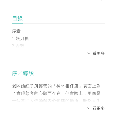
紅子又是從什麼時候開始經營這間神奇柑
《幽靈貓福子》、【神奇柑仔店】系列、【魔
法十年屋】系列、【怪奇漢方桃印】系列、
仔店的呢？
目錄
【穿越驚奇圖書館】系列。
身為忠實粉絲的你，一起來回顧紅子和錢
序章
jyajya(繪者)
1.妖刀糖
天堂的起點吧！
出生於福岡縣，曾經在以手機業務為主的公司
2.舌鼓
製作APP和網站，並協助網站的經營，二〇一一
看更多
3.臨摹柿
年成為自由設計師。目前拓展了插圖等業務，
李家雯（海蒂）｜諮商心理師、林晉如｜高雄
4.夢境糖
活躍在更廣泛的領域。
市岡山國小教師、綠君麻麻｜作家、閱讀推廣
5.綠手掌
人、「Lijune・綠君麻麻」粉絲專頁版主、胡致
序／導讀
6.景氣蛋糕
個人網站：http://www.juno.dti.ne.jp/~jyajya/
莉（欖仁媽媽）｜廣播金鐘獎「欖仁媽媽說故
7.店名就叫「錢天堂」
老闆娘紅子所經營的「神奇柑仔店」表面上為
事」Podcast製作人、小魚老師｜教育專欄作
番外篇 暴風雨前的寧靜
王蘊潔(譯者)
了實現顧客的心願而存在，但實際上，更像是
家、2024世貿資訊展教育講座人氣教師、「小
專職日文譯者。熱愛閱讀，熱愛故事，除了或
一個幫助人們消解內心煩惱的場所。既然人生
魚老師」粉絲專頁版主、蔡佳璇｜臨床心理
嚴肅或浪漫、或驚悚或溫馨的小說翻譯，也從
看更多
的煩惱永遠存在，那麼學習如何與「自我煩
師、哇賽心理學執行長、蔡依橙｜素養教育工
翻譯童書的過程中，充分體會童心與幽默樂
惱」共處、並為之負責，才是更為重要的態
作坊核心講師、蔡孟耘（小壁虎老師）｜宜蘭