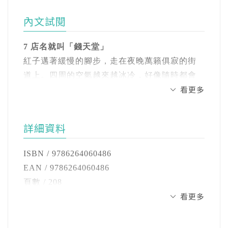
趣。
度。——李家雯（海蒂） 諮商心理師
縣竹林國小教師
一致好評推薦
內文試閱
譯有《白色巨塔》、《哪啊哪啊神去村》等暢
◎得獎記錄
《神奇柑仔店》的魅力在於，每個故事都充滿
7 店名就叫「錢天堂」
銷小說，童書譯作有《窗邊的小荳荳（三十週
★2023各大通路兒童文學類百大暢銷書
豐富的想像力，將奇幻與現實巧妙結合，每個
紅子邁著緩慢的腳步，走在夜晚萬籟俱寂的街
年紀念版）》、《不會哭泣的魚》、【神奇柑
★連續4年入選日本全國小學生最愛百大童書
故事不僅能引起共鳴，還探討了欲望、選擇、
道上。四周的空氣越來越冰冷，好像隨時都會
仔店】系列、【魔法十年屋】系列、【怪奇漢
★系列發行量逾百萬本、風靡臺日韓三地小學
代價與後果的深層哲理，提醒我們該停下腳
看更多
下雪。
方桃印】系列、【穿越驚奇圖書館】系列、
生
步，反思內心真正的需求。——林晉如 高雄市
【怪傑佐羅力】系列等。
★入選好書大家讀推薦
岡山國小教師
紅子呼出的氣息都變成了白霧，她的身體也因
★入選文化部中小學生讀物選介系列續集
詳細資料
為寒冷抖了一下。
臉書交流專頁：綿羊的譯心譯意
我很喜歡《神奇柑仔店》的原因是，這套書能
◎詳細內容
幫助孩子去思考，究竟什麼才是對的選擇？在
ISBN / 9786264060486
「呼！越來越冷了……今天都沒有遇到理想的
金色招財貓們在研發新產品時遇到了瓶頸，於
「欲望」前面，人們如何分辨善或惡，你做了
EAN / 9786264060486
客人。」
是決定從錢天堂過去的商品目錄中找尋靈感。
這個決定，會失去什麼，得到什麼，這能引導
頁數 / 208
孩子思考生命的更多可能，帶領孩子從中反思
看更多
開數 / 18開
紅子沒有在固定地點做生意，每天都會前往不
像是在沒有相機的時期，為追星族保存偶像身
生命中每件事的重量、更看到無限的想像。
注音 / 有
一樣的地方，一旦遇到適合自己商品的人，就
影的臨摹柿；
——綠君麻麻 作家、閱讀推廣人、「Lijune・
裝訂 / 平裝