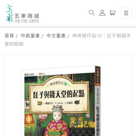
首頁
中英童書
中文童書
神奇柑仔店18：紅子與錢天
堂的起點