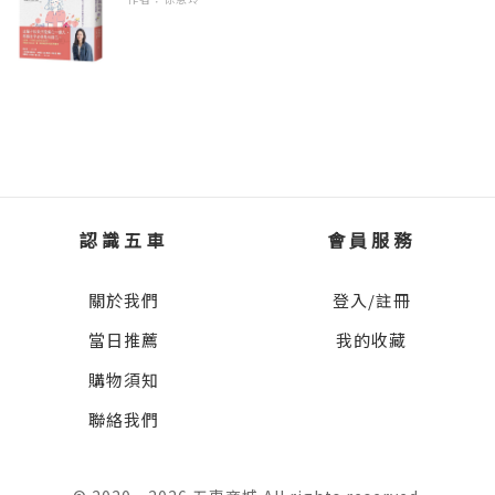
到底是什麼樣的魅力，讓《神奇柑仔店》在過
3.神奇柑仔店3：誰需要除皺酸梅
不一會兒，紅子來到了一個小公園。
去幾年吸引了無數孩童與成人，穩坐他們心中
4.神奇柑仔店4：給我變強的狼饅頭
最愛的書單呢？當我翻開手中的《神奇柑仔店
5.神奇柑仔店5：我不要帥哥面具！
雖然積雪讓她寸步難行，但是她仍然繼續往前
17：消痛巧克力的危機》後，彷彿穿越到書中
6.神奇柑仔店6：忍耐鉛筆大逆襲
走，然後探頭看向一張長椅的下方，那裡有一
的世界，沉浸在那神祕又引人入勝的氛圍中，
7. 神奇柑仔店7：糟糕！我吃了款待梨
團像黑色毛線球的影子在發抖。
欲罷不能。
8. 神奇柑仔店8：SOS！救急媽媽面具
9. 神奇柑仔店9：消除痠痛地藏饅頭
「是你在叫我嗎？」紅子輕聲詢問。
這是多麼理想的世界啊！一間隱藏在祕密巷弄
10. 神奇柑仔店10：順風耳軟糖的報應
認識五車
會員服務
裡的神奇店鋪，只有足夠幸運的人才能找到。
11.神奇柑仔店11：失控的最強驅蟲香水
毛線球聽見聲音後微微動了一下，露出一雙藍
這間店鋪幾乎無所不能，能滿足任何心願。然
12.神奇柑仔店12：神祕人與駱駝輕鬆符
關於我們
登入/註冊
色眼睛。原來，長椅下方有一隻渾身漆黑的小
而，老闆娘紅子所經營的「神奇柑仔店」表面
13.神奇柑仔店13：合身花生與神祕實驗
當日推薦
我的收藏
貓。小貓很瘦，冷得全身發抖。
上為了實現顧客的心願而存在，但實際上，它
14.神奇柑仔店14：炫耀餅乾的副作用
購物須知
更像是一個幫助人們消解內心煩惱的場所。
15.神奇柑仔店15：冒牌的長髮公主餅乾
紅子和小貓四目相對，立刻了解了一切。
16.神奇柑仔店16：忍者薑片的正面對決
聯絡我們
隨著閱讀的深入，我逐漸理解了這系列持久吸
17.歡迎光臨錢天堂：神奇柑仔店大圖鑑
「原來是這樣，你挑中了紅子我。」
引力的原因。就像日本經典的《世界奇妙物
18.神奇柑仔店番外篇：神祕可疑的天獄園