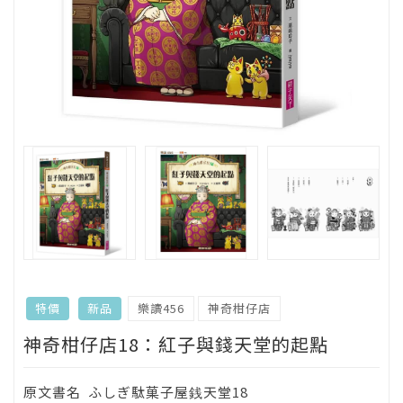
樂讀456
神奇柑仔店
特價
新品
神奇柑仔店18：紅子與錢天堂的起點
原文書名
ふしぎ駄菓子屋銭天堂18