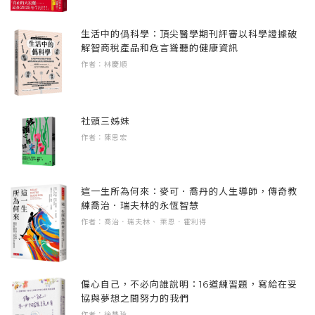
行。如果附近有公園或是空地，就可以用『帳
自身的喜好、價值觀，更能在閱讀中自然培養
情緒壓力。
篷斗篷』和『暖呼呼摩卡咖啡』取暖，好好休
續航力和多元問題解決的能力。——蔡佳璇
生活中的僞科學：頂尖醫學期刊評審以科學證據破
息一下了。」
解智商稅產品和危言聳聽的健康資訊
臨床心理師、「哇賽心理學」執行長
特色2.解憂抒壓的出口：透過故事中遇見的煩惱
作者：林慶順
發生、處理與解決的過程，找到不一樣的抒壓
紅子自言自語的時候，察覺到周圍有些微動
《神奇柑仔店》會在人們有困難時出現，並將
解憂方法。
靜，好像是有誰在呼喚她。
零食賣給適合的客人。看了《神奇柑仔店》這
社頭三姊妹
麼多集，我真的很好奇這些千奇百怪的零食是
特色3.解決問題的能力：故事貼近生活，容易產
作者：陳思宏
「咦？這是怎麼回事？」
如何被創造出來的，沒想到紅子竟然收藏了製
生共感，透過故事思考問題解決的方法。
作過的零食紀錄，還可以如數家珍的說出每個
紅子無法忽視那個聲音，於是循著聲音的方向
特色4.想像與創造力：跟著主角認識神奇作用的
零食的故事。第17、18集又要讓人一頁一頁看
這一生所為何來：麥可．喬丹的人生導師，傳奇教
走去。在她走路的過程中，雪越下越大，地上
點心或玩具，奇幻與奇遇的故事，想像力與趣
到廢寢忘食了！——蔡孟耘（小壁虎老師）
練喬治．瑞夫林的永恆智慧
作者：喬治．瑞夫林、 萊恩．霍利得
很快就出現了積雪。
味滿點！
宜蘭縣竹林國小教師
眼前逐漸變成一片白皚皚的雪景，紅子加快了
【推薦序1】
◎本系列共18冊
腳步，因為呼喚她的聲音變得越來越微弱，如
探究人性善與惡的神祕天堂
1.神奇柑仔店1：帶來幸福的錢天堂
偏心自己，不必向誰說明：16道練習題，寫給在妥
協與夢想之間努力的我們
果不趕快過去，她擔心會發生不好的事。
文——李家雯（海蒂） 諮商心理師
2.神奇柑仔店2：我不想吃音樂果
作者：徐慧玲