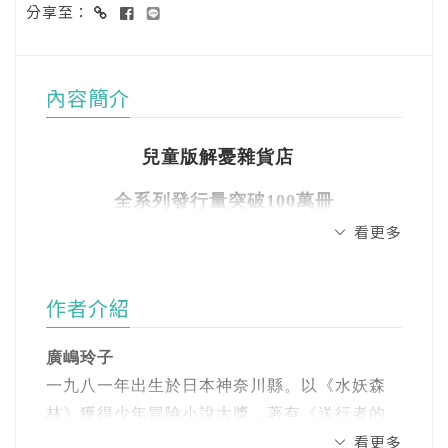
分享至：
內容簡介
兒童版解憂雜貨店
全系列發行量突破100萬冊
看更多
蟬聯各大通路百大暢銷書、日本小學生最
愛百大童書
作者介紹
長久以來為人們帶來幸福的錢天堂，
廣嶋玲子
想知道這些神奇零食和玩具是如何發明的
一九八一年出生於日本神奈川縣。以《水妖森
林》獲得少年冒險小說大獎，著有《送行者的
嗎?
看更多
女兒》、《鐵匠的女兒》、《盜角妖傳》、