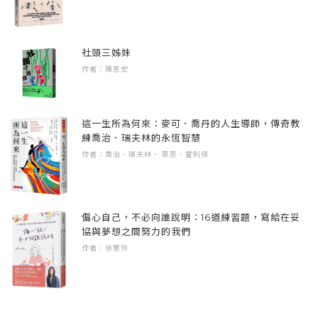
的教訓。二○○九年的我，已遠離生產技術的細
地緣政治的。
殺臭蟲
節，所以絕不重複一九六八年我的上司彪希所
科技觀點
為——「加忙」遠過於「幫忙」。我把信心寄
「下冊」的其餘三分之二當然是台積電，我一
社頭三姊妹
台灣半導體業的機會
託在生產團隊主管秦永沛副總上，從不參加他
生最重要也最成功的工作。讀者，尤其台灣讀
作者：陳思宏
發展台灣科技業
的技術會議，只是隨時都抽出時間聽取他主動
者，我想相當知道台積電。但是讀者們知道的
重要演講
給我的報告。
台積電可能是「一帆風順」的台積電。其實，
知識經濟之迷思
這一生所為何來：麥可．喬丹的人生導師，傳奇教
台積電並非「一帆風順」。我也經歷了不少
談創新
練喬治．瑞夫林的永恆智慧
我還做了一件「公關」事。在我重返CEO職的
「酸甜苦辣」。這些，都讓讀者自己去發掘
作者：喬治．瑞夫林、 萊恩．霍利得
終身學習因應挑戰
二○○九年六月時，台積電的「四十奈米生產問
吧。
張忠謀大事年表
題」已廣為投資人及股票分析師所知；大家都
在猜測這問題到底多嚴重？台積電是否有能力
最後，我必須說明此書是我的自傳，不是台積
《張忠謀自傳：下冊 一九六四 ── 二〇一八 》
偏心自己，不必向誰說明：16道練習題，寫給在妥
解決？
電歷史。書中表達的觀點，是我的觀點。我非
協與夢想之間努力的我們
出版者的話 高希均
常慶幸在一九八五年，我自美國來台灣，赴了
作者：徐慧玲
「自傳下冊」自序 張忠謀
我決定給投資人及分析師一個比較完整的「現
「與命運的約會」，我也非常慶幸，這約會讓
詞彙
狀報告」，加上一點「戲劇化」和「幽默
我創造了台積電（請參閱第十六章），而且做
德儀篇
性」。二○○九年七月底，在我返任CEO後的第
了三十一年（包括公司登記後、營業前的一
我在德儀25年（一九五八—一九八三）旅程
一次「法人說明會」，財務長做了每季的例行