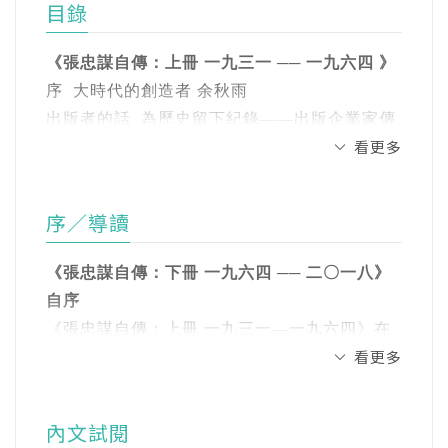
目錄
一九五五年進入希凡尼亞公司，自學半導體，
開啟了對半導體的熱忱，與半導體結下一生之
《張忠謀自傳：上冊 一九三一 ── 一九六四 》
緣。一九五八年任職美國德州儀器公司，展開
序 大時代的創造者 余秋雨
在德儀二十五年的工作生涯。進入德儀後，深
出版者的話 為歷史留下紀錄——出版企業家傳
受公司賞識，一九六一年獲德儀以「全薪、全
看更多
記與回憶錄的用心 高希均
費」送進史丹佛大學電機系攻讀電機博士，一
「自傳上冊」自序 那是一個多麼不同的時代！
九六四年取得博士學位。回任德儀後，屢建戰
張忠謀
功，一路晉升至積體電路部總經理、全球半導
序／導讀
體事業集團總經理及集團副總裁。但是德儀在
第一章 「大時代」中的幼少年
一九七○年代迷途，把公司重心放在消費者電子
《張忠謀自傳：下冊 一九六四 ── 二〇一八》
六歲過海到香港／飽受戰爭的驚嚇／冒死橫過
產品上。一九八三年辭職德儀。
自序
戰線／刻苦自律的住宿生／南開教育影響至深
《張忠謀自傳：上冊 一九三一—一九六四》在
／父親難償宿願／打消作家夢／亂世中的無憂
一九八四年任職美國通用器材公司總經理。一
看更多
一九九八年，我六十七歲時，由天下文化出
年少／銀行系只讀兩個月／再度逃難到香港／
九八五年受邀來台擔任工業技術研究院院長，
版。當時打算自台積電退休後就寫「下冊」，
回上海已遙遙無期／人生重要分界
隨後創立台積電，一九八七年台積電正式營
也以為自己七十幾歲、頂多八十歲就會退休，
內文試閱
運，並擔任董事長，以「誠信正直、承諾、創
想不到台積電愈做愈成功，我的董事長工作也