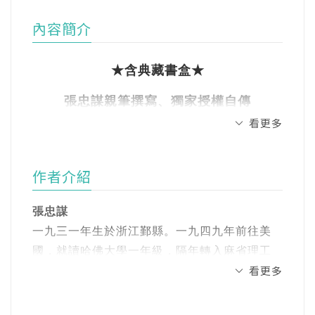
內容簡介
★含典藏書盒★
張忠謀親筆撰寫、獨家授權自傳
看更多
他的一生，一場不能錯過的智慧盛宴！
作者介紹
張忠謀
一九三一年生於浙江鄞縣。一九四九年前往美
國，就讀哈佛大學一年級，隔年轉入麻省理工
看更多
學院機械系，一九五二、五三年分別取得麻省
理工學院機械工程學士及碩士。