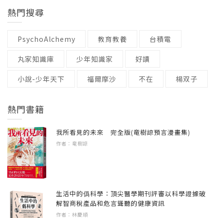
及策略，再加上因為我們成功逐漸為人所知，
日將才在無法拒絕的機會面前，思忖前途的得
培植也激發了我要登上德儀顛峰的雄心。但
熱門搜尋
年輕有活力的公司／員工上下都是內行人／與
吸引了源源而來的新人才，台積電會是一個空
與失。風雨前半生，已見巨人智慧的身影。
是，這雄心是無法實現的；不說別的，只看一
技術脫節，埋下敗因／直接上線工作／團隊精
前的成功。即使短期因為市場不景氣而生意不
九七○年代美國德克薩斯州的客觀環境，就可斷
PsychoAlchemy
教育教養
台積電
神令人感動／「你怎麼辦到的？」／一起賭，
好，也會相當快恢復，那麼，為什麼要裁員
《張忠謀自傳：下冊 一九六四—— 二〇一
定我的雄心很難很難實現。但是我的痴心，居
一起贏／積體電路的發明／精明的生意人／一
呢？
八》，歷時七年，寫他德儀二十五年生涯的風
丸家知識庫
少年知識家
好讀
然使我「明知不可為」的情況下，還在德儀多
分靈感，九分流汗／研發、業務共同體／無法
華與憔悴、台積電從蓽路藍縷的孤寂到大放異
滯留了五、六年，後來連婚姻都賠上了。現在
小說-少年天下
福爾摩沙
不在
楊双子
拒絕的機會
二○○九年六月重兼CEO後的幾年，是我成就頗
彩的歷程。看他在最好的中年，創辦台積電，
回想，那五、六年是多麼絕望的五、六年！
為豐富的年代。
苦思每一個策略，精心布局每一次戰役，以誠
第五章 重拎書包——史丹佛大學
熱門書籍
信正直為盾，優越技術為劍，帶領台積電的精
台積電成功後，常常浮現在我心頭的是：假使
洗刷落第恥辱／躬逢其盛／用功學習有了回報
解決四十奈米良率問題（二○○九年）
兵，締造了咆哮的九○年代和絢爛的二十一世
我在一九七○年代真的登上德儀的顛峰，我會怎
我所看見的未來 完全版(竜樹諒預言漫畫集)
／不受傳統觀念束縛／求學如魚得水／儘速回
就在我重返CEO職前的幾個月，台積電的最新
紀，成為世界上最重要的晶片製造公司。
樣？半導體業又會怎樣？我想我會自德儀退
作者：竜樹諒
德儀
節點技術——四十奈米——已開始量產，但並
休，現在會是德克薩斯州老人（請參考本書第
不順利——良率過低，且有品質問題。我似乎
這部回憶人生的巨著，是一趟情感之旅，也是
一章）。至於半導體業呢？美國歷史學者及暢
附錄
又回到了一九六八年夏的德儀（見第六章，
一場智慧的盛宴，像是他留給世人，再創下一
銷書《晶片戰爭》作者克里斯．米勒在二○二三
文藝少年
「我的雙極積體電路策略（二）」節），但是
輪科技盛世的備忘錄。
生活中的僞科學：頂尖醫學期刊評審以科學證據破
年訪問台灣與我對談時，說台積電恐怕會變成
伊莉莎伯
解智商稅產品和危言聳聽的健康資訊
四十一年前的經驗，也給了二○○九年的我可用
德（儀）積電，如果真的這樣，那可是要影響
作者：林慶順
勝利的前夕