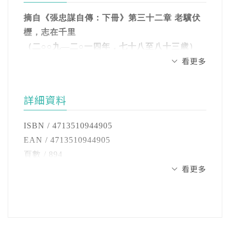
第二章 哈佛大學與麻省理工
新、客戶信任」作為台積電的企業核心價值、
愈做愈愉快，後來簡直欲罷不能，一直做到八
只要努力，就能出頭／呼吸自由的氣息／暫住
摘自《張忠謀自傳：下冊》第三十二章 老驥伏
「技術領先、製造優越、客戶信任」作為三大
十七歲才退休，當然也延遲了寫「下冊」。
三叔家／結識知交柏曼／化解種族歧視的恐懼
櫪，志在千里
競爭優勢，帶領公司堅定且穩步地前進，二○一
／克服英文障礙／荷馬、莎翁、蕭伯納／英文
（二○○九—二○一四年，七十八至八十三歲）
八年，七奈米技術獨家領先世界，全球有一半
正如「上冊」一般，「下冊」也全部是我自己
一代半導體巨人張忠謀，一生底氣深厚的蓄積
成為思考主語／哈佛學生才華洋溢／開啟智慧
看更多
二○○九年五月我決定召回「被離職」員工一
以上的專業晶片製造皆出自台積電，同年卸下
寫的。自己寫的原因倒不是要賣弄我的寫作技
與征戰，開創了專業晶圓代工的商業模式，成
與心靈生活／為將來謀生打算／轉入MIT／孜孜
舉，提升了所有同仁的士氣。我在德儀有史以
台積電董事長，正式退休。
巧——老實說，我並不覺得我的寫作技巧值得
就了一個偉大的企業，推進了世界科技的進
不倦於專修領域／感受經濟壓力／打消轉系念
來第一次裁員時就體驗到：裁員時沮喪的不只
賣弄，而是要真實地表達我的感情。我是美國
程，改變了幾十億人的生活方式。
詳細資料
頭／博士落榜，深受打擊／昂首走自己的路
是被裁的員工，而是全部員工。未被裁的員
在他三十多年擘畫細耕下，台積電從一開始沒
文豪海明威忠實的信徒，他對年輕作者的勸告
工，包括中高層經理人，一般的感想是：難道
人看好的公司，成為全球沒人能夠忽視的公
張忠謀寫張忠謀，以「簡單的字句，真實的感
是：「簡單的字句，真實的感情。」兩者我都
ISBN / 4713510944905
第三章 進入半導體業
公司已停止成長？或者是：最高階層一點都不
司，他開創的專業晶圓代工商業模式，不僅加
情」，寫下最真實的自己。
有。
EAN / 4713510944905
四家公司邀聘／「講價」弄巧成拙／進入半導
在乎員工，一有問題就把員工當開銷。總之，
速了世界科技的進程，也改變了世上幾十億人
頁數 / 894
體業！／改良銲接技術／自修半導體，漸露頭
未被裁員工的懷疑會是：這樣的公司，我還要
《張忠謀自傳：上冊 一九三一—— 一九六
的生活方式。
「下冊」的第一篇「德儀篇」占全書三分之一
看更多
開數 / 25開
角／德儀的創新與發明／重畫半導體版圖／部
待下去嗎？
四》，歷時兩年，寫他的青春、半導體的青
篇幅，敘述我自二十七歲至五十二歲黃金年齡
注音 / 無
門處於虧損狀態／抗議同事被裁員／接獲德儀
春，和一個大時代從蒼涼到繁盛的軌跡。看戰
現與妻子張淑芬居住在台北，過著充實而寫意
的崛起及衰退。德儀時期也是我最為熱情澎湃
裝訂 / 軟精裝
聘書
事實上，我自台積電在九○年代初期成功立足
亂中的文藝少年在文科與工科中徘徊抉擇、壯
的退休生活。
的年代。德儀讓我「獨上高樓，望盡天涯
語言 / 中文繁體
後，就堅信：以我們的創新商業模式、價值觀
志青年在職場現實中練得一份堅強和智慧、明
路」；為此，我無比地感激。但是，它對我的
級別 / 無
第四章 初試啼聲——德州儀器公司