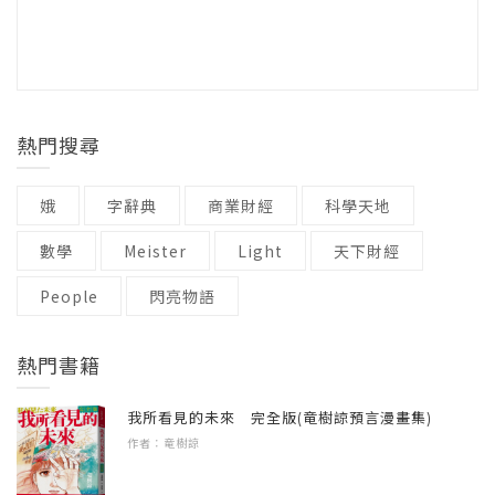
付費平台喜馬拉雅App、無尺碼內衣霸榜王者
了，一吃發現「果然跟我想的一樣，不好
其底層邏輯變成框架；這些框架模型進入企業
注音 / 無
第12章 企業專章：B2B品牌的關鍵時刻
ubras、黑巧克力第一品牌每日黑巧等，手把手
吃」，花了大錢，結果首單即終單，比賽結
實操，過程中收穫的所有心得，也都成為回饋
裝訂 / 平裝
第13章 線上專章：關鍵時刻在線上
帶你真正做到「洞察商機、落地變現」。
束，根本就是品牌惡夢。
這個思維模型的迭代要素。
語言 / 中文繁體
第14章 MOTX峰值引擎
級別 / 無
經營品牌不是在每個地方都打勝仗，打贏的關
既然吃黑巧克力的難度這麼高，到底是誰在
這本《峰值體驗2》正是到2024年截稿為止，不
熱門搜尋
結 語
鍵在於，選對你會贏的戰場，而不是一般人看
吃？經過洞察，我們發現每日黑巧高純度黑巧
斷快速升級的閉環系統的心得小結。
得見的市場；學會存量更值、增量破圈的商業
的消費主力，是健身人群。黑巧克力的抗氧化
娥
字辭典
商業財經
科學天地
底層思維，進入超越競品，更突破自己的大賽
力高，低GI，其中的單元及多元不飽和脂肪酸
與頂尖品牌交流，是深刻的養分
道！
能促進新陳代謝，加速燃燒卡路里，對健身族
數學
Meister
Light
天下財經
真心感謝一路以來各企業的實踐與協作，包括
群來說完全正中下懷。我後來都笑稱，每日黑
People
快時尚指標女裝品牌SO NICE、cama café咖碼
閃亮物語
好評推薦
巧這款產品，就是專門賣給「吃得苦中苦」的
咖啡、時尚女鞋首選品牌D+AF、知識衛星、
葉丙成 臺灣大學電機工程學系教授
人。
Curves可爾姿女性健身房、設計家具品牌MR.
熱門書籍
蔡惠卿 上銀科技總經理
LIVING居家先生、飾品品牌Vacanza 等，還有
沈方正 老爺酒店集團執行長
但你認為，這些在乎健康、吃得苦中苦的健身
中國第一大知識付費平台喜馬拉雅App、天貓內
我所看見的未來 完全版(竜樹諒預言漫畫集)
族群，是多還是少？這個賽道是大還是小？想
作者：竜樹諒
衣品類長年霸榜王者ubras、美國Amazon吸奶器
也知道，這賽道是小的，小賽道就會愈做愈
第一品牌、月營收超過美金1600萬元的