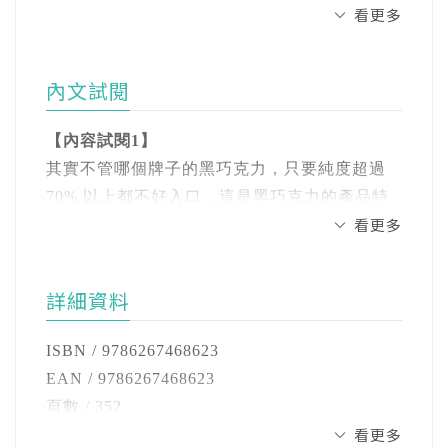
布、 落地X畫布，品牌輪、產品畫布）、品牌
第2章 關鍵底層邏輯：第一性原理
看更多
文版銷售合計突破6.5萬冊，豆瓣8.1高分；該書
三大變量（選對人、做對事、說對話），這些
第3章 洞察，讓企業有所選擇
並榮獲台灣2022年金書獎。
「這兩年來，你進步了嗎？」是我最常問自己
商業底層思維將幫助你：選出最重要的MOT，
第4章 做品牌就是要把自己變成錨
的話。
並且連續做對，達成可預期的非線性增長！
內文試閱
朱海蓓
PART 2 三大變量
台灣真觀顧問、上海真觀顧問創始人。擅長品
這兩年我馬不停蹄，除了在政治大學EMBA以
特別收錄｜B2B企業專章、電商線上專章｜
第5章 變量之一：選對人
【內容試閱1】
牌定位、用戶洞察、訊息戰略與數位行銷溝
及政大企家班繼續開課，也在香港大學EMBA
以「人、貨、場」邏輯，拆解B2B品牌的第一性
第6章 變量之二：做對事
其實不管哪個牌子的黑巧克力，只要純度超過
通，擁有超過20年流量變現之領導經歷，對於
有兩個學程，2022年還獲得了香港大學的傑出
思維：高效、省錢、出結果、能複製。帶領你
第7章 變量之三：說對話
70% 以上都不好入口，這是黑巧克力的產品特
體驗設計的升級與具體實踐均有卓越成效，為
教師獎。除此之外，還做了一卡車的專案項
看更多
以大腦看世界，拆解線上六大誤區，擺脫網頁
性。選擇黑巧克力這個賽道，就需要認知一個
中華航空、ubras等線上／線下多項專案的重要
目，有機會跟兩岸三地眾多有趣的靈魂交流學
PART 3 落地變現
上光禿禿的商品陳列、赤裸裸的價格競爭，不
前提事實，在消費者心目中，高純度黑巧克力
策略顧問。
習，這是我感到「最值」的峰值體驗。
第8章 找到你的美，放大你的美；植入心智，
再用貨架思維經營電商生意。
已經佔據一個心智，就是苦，這個心智標籤很
詳細資料
產生行為
確定。
著有《峰值體驗》一書，繁體中文版與簡體中
除了授課，我要求自己所建構的思維系統，其
第9章 產品畫布與12個MOTX落地點
本書也收錄最新企業實例，包括快時尚指標女
文版銷售合計突破6.5萬冊，豆瓣8.1高分；該書
底層邏輯與模型必須要經過企業第一線實戰的
ISBN / 9786267468623
第10章 落地的戰略模型：X3畫布
裝SO NICE、現烘咖啡連鎖店cama café、台灣
所以，當初每日黑巧砸重金行銷，讓消費者去
並榮獲台灣2022年金書獎。
檢驗，因此我特意接了各種不同垂直產業與電
EAN / 9786267468623
第11章 企業實戰：洞察i畫布+落地X3畫布
最大女性連鎖健身房Curves可爾姿、設計家具
吃第一口黑巧克力，消費者買之前本來就覺得
商、線上與線下企業，甚至是B2B的諮詢專案，
頁數 / 352
MR. LIVING居家先生等，以及中國第一大知識
可能不會好吃，但因為王一博的代言還是買
看更多
為的就是打磨「峰值體驗」這個思維模型，將
開數 / 25開
PART 4 兩大專章