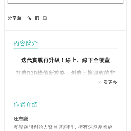
分享至：
內容簡介
迭代實戰再升級！線上、線下全覆蓋
打造B2B峰值新攻略，創造三複四效的非
看更多
線性飛躍成長
作者介紹
品牌戰略大師汪志謙，以《峰值體驗》建立洞
察與落地的實踐框架，讓你掌握消費者一見就
汪志謙
進、一進就買、一買再買、一傳千里的定位新
真觀顧問創始人暨首席顧問，擁有深厚產業經