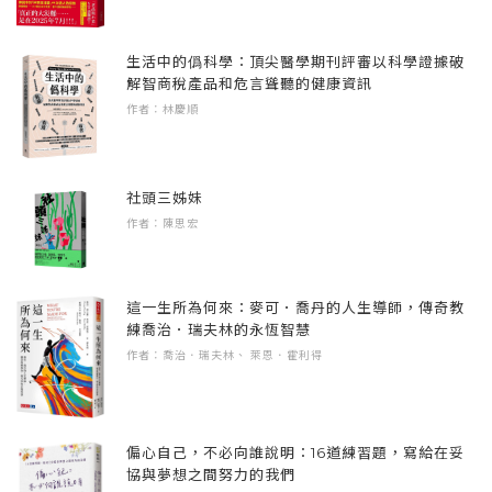
窄。
Momcozy、中國全網電動牙刷銷售額第一
usmile（2023上半年資料）、黑巧克力第一品牌
生活中的僞科學：頂尖醫學期刊評審以科學證據破
第一性思維，打開黑巧克力的全新賽道
每日黑巧、萌獸醫院、德施曼智能鎖、燕之屋
解智商稅產品和危言聳聽的健康資訊
後來我是怎麼幫助每日黑巧的呢？讓我們先回
等等。有機會跟這些頂尖的優秀品牌交流學
作者：林慶順
歸到吃巧克力的第一性原理（First
習、衝撞成長，得以窺見很多偉大企業的智慧
principle）。人為什麼會想要吃甜食？為什麼想
與躍進，是這本書的深刻養分。
要吃巧克力？
社頭三姊妹
作者：陳思宏
實戰成果的落地增長，是我寫《峰2》的動力。
是的，就是想要快樂，想對自己好一點。要
我不斷地看到各個不同領域在應用落地後，產
甜，要絲滑，要濃、醇、香，入口即化，要吃
生巨大的商業成長，我想分享這一切是怎麼做
這一生所為何來：麥可．喬丹的人生導師，傳奇教
了以後開開心心的。這些都是吃巧克力最底層
到的。
練喬治．瑞夫林的永恆智慧
的心理需求。滿足了這一點，消費者才會一吃
作者：喬治．瑞夫林、 萊恩．霍利得
再吃，一買再買。
說來也巧，《峰1》出版期間正值疫情席捲全
球，而這本《峰2》出版時，人工智慧AI正帶動
而98% 黑巧克力的產品特性，並不符合巧克力
世界進行翻天覆地的發展，這都是改變人類歷
偏心自己，不必向誰說明：16道練習題，寫給在妥
的第一性。吃黑巧克力不會給人帶來幸福快樂
協與夢想之間努力的我們
史、奇點等級的關鍵時刻。