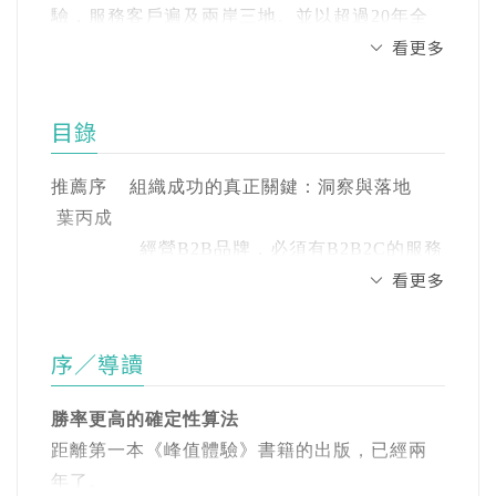
法則。全新迭代的《峰值體驗2》，將帶你翻轉
驗，服務客戶遍及兩岸三地。並以超過20年全
思考慣性，打破商業邏輯的認知天花板；跳脫
看更多
球B2B、B2C企業的品牌管理經驗，原創
路徑依賴，更科學地「算出」企業經營的盲區
「MOTX 體驗設計商業化方法學」，被譽為
與誤區，進一步拉齊組織認知，打造高效的
「服務設計 + 商業化落地實戰第一人」。同時
MOT組織。這套方法論適用於任何產業，即使
目錄
也是兩岸企業殿堂級大師，不僅在台灣政治大
是小型品牌，也能實現巨大獲利！在這本書
學EMBA、政大企家班，還有香港大學ICB擔任
裡，你將學習到：
推薦序 組織成功的真正關鍵：洞察與落地
客席副教授，並榮獲香港大學ICB 2021／2022
葉丙成
傑出教師獎。於知識衛星開設 《峰值體驗2》線
重新認知｜消費市場的16 大底層邏輯｜
經營B2B品牌，必須有B2B2C的服務
上課程，有超過4,000名付費學員；於得到App
看更多
第一性原理的洞察與落地、人貨場邏輯、覺得
思維 蔡惠卿
開設《品牌體驗設計》線上課程，有超過4.7萬
值了的十個時刻、消費動機的七大底層情緒、
峰值體驗再升級的破框之旅 沈方正
人次上課；於高維學堂開設《品牌體驗設計》
消費者十大決策障礙，讓你徹底看懂：消費者
線下大課，連續開班60期，近3,000名企業創始
序／導讀
在買什麼，而你該賣什麼！
作者序 勝率更高的確定性算法
人與高階主管爭相朝聖，招生持續爆滿，口碑
好評達4.99分（滿分5）。
勝率更高的確定性算法
首度公開｜品牌商業戰略的三複與四效｜
PART 1 品牌戰略
距離第一本《峰值體驗》書籍的出版，已經兩
毫無保留、完整公開峰值四大畫布（洞察i畫
第1章 增量／存量雙增長的戰略思維
著有《峰值體驗》一書，繁體中文版與簡體中
年了。