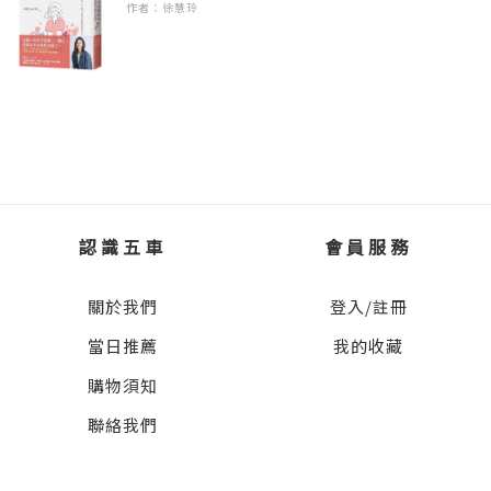
的感受，所以很難一吃再吃，也難怪消費者首
作者：徐慧玲
單即終單。
建模、實操、修正、迭代，打造峰值模型
一場疫情徹底改變了市場面貌，從消費行為、
話說回來，牛奶巧克力就很符合第一性，它的
組織運作、到商業模式，一夕之間全面數位
市場大不大呢？很大，超級大。所以是不是就
化。就這兩三年間，誰沒有遠距上班、在家工
建議每日黑巧乾脆進軍牛奶巧克力這個大賽
作過呢？手機叫外賣、使用視訊會議、網路上
道？
課，都已經成為毫不稀奇的日常。我們都見證
了這個打破商業規律，直接跳級的真實過程。
我們要知道牛奶巧克力這個市場，已經被
認識五車
會員服務
Godiva、瑞士蓮（Lindt）、德芙（Dove）、費
2022年ChatGPT橫空出世，引爆全球AI狂潮，
關於我們
登入/註冊
列羅（Ferrero）、好時（Hershey's）、瑪氏
你一用馬上會知道這將改變所有的事情。
（Mars）、雀巢這些大品牌所佔滿了。這些國
當日推薦
我的收藏
ChatGPT這類自然語言生成模型，核心就是大
際巨頭的企業規模動輒百億、千億元起跳，主
購物須知
量的雙向訓練，「輸入」和「輸出」兩邊的品
要佔領的品類就是牛奶巧克力，想要在牛奶巧
質都必須同時提升。非常簡化地講，只要數據
聯絡我們
克力這個品類幹掉它們，想都別想，根本不可
量足夠大，再加上演算法模型，質變就會出
能。
現。在全人類同時間不斷地大量使用的過程