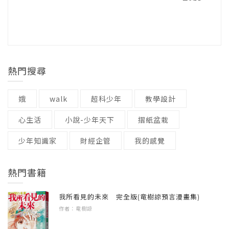
享受DIY摺紙盆栽的樂趣，不用剪、不用黏，只
種子、型錄
需要摺，就能獲得小巧療癒的紙盆栽！
3.材質：石頭紙盆栽以石灰為原料製作而成
放土、泡水、埋種子，一個屬於你的小小植物
就完成啦。將只有文件、電腦的工作空間，打
熱門搜尋
造成綠意盎然的都市叢林，在辦公室也能輕鬆
當個植男植女！
娥
walk
超科少年
教學設計
心生活
小說-少年天下
摺紙盆栽
少年知識家
財經企管
我的感覺
熱門書籍
我所看見的未來 完全版(竜樹諒預言漫畫集)
作者：竜樹諒
種子介紹