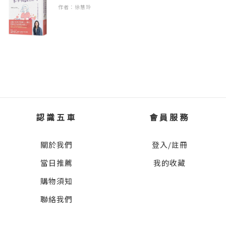
效，也是許多西式料理常用的香草植物。
作者：徐慧玲
3.德國洋甘菊
攝氏10～25度為適合德國洋甘菊生長的溫度。
德國洋甘菊喜歡涼爽環境，但還是需要日照，
適合春天、秋天種植。種子細小，播種後無需
再覆土，保持土壤濕潤即可。大約7～10天發
芽。
認識五車
會員服務
德國洋甘菊的花有淡淡蘋果香，乾燥後可做花
茶，有抗發炎、鎮靜、舒緩作用，幫助睡眠、
關於我們
登入/註冊
促進消化，但不宜飲用過多。
當日推薦
我的收藏
購物須知
詳情請見OriBon摺紙盆栽IG：
https://www.instagram.com/oribon.plantpot_tw/
聯絡我們
種植說明