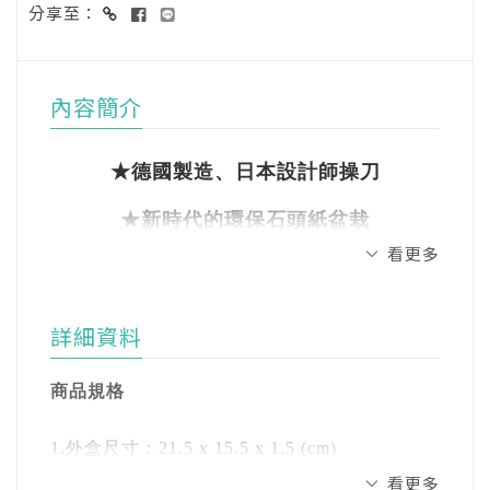
分享至：
內容簡介
★德國製造、日本設計師操刀
★新時代的環保石頭紙盆栽
看更多
★滿足現代人DIY的需求
★上班族紓壓療癒小物
詳細資料
商品規格
OriBon紙盆栽由石頭紙製成，防水、環保、可
1.外盒尺寸：21.5 x 15.5 x 1.5 (cm)
重複使用！
2.內容物：紙盆栽x 3、椰纖土x 3、乾燥水苔、
看更多