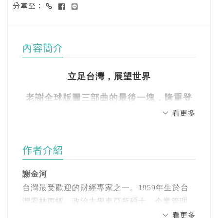
分享至：
內容簡介
立足台灣，展望世界
老謝全球版圖三部曲的最後一塊，隆重登
看更多
場！
作者介紹
★延續前作《老謝的台灣紀行》、《變調的中
國夢》，本書完整了老謝的「台灣、中國、世
謝金河
界」全球版圖三部曲。
台灣最受歡迎的財經專家之一。1959年生於台
灣雲林西螺。政治大學東亞所碩士、企業管理
★從老謝的眼光看見全世界的經貿脈絡，掌握
看更多
學士。長期高度關注全球產業發展和財經政