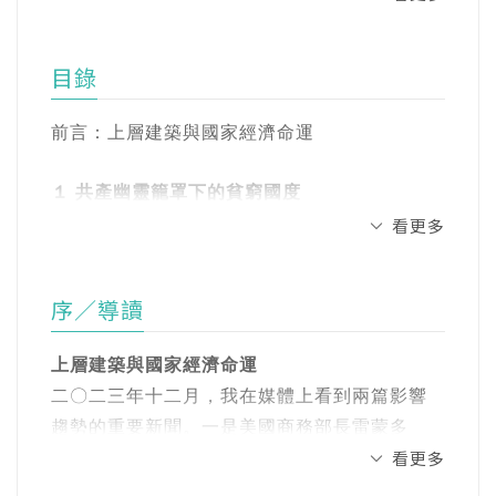
台灣可以發揮與學習的空間。
策，犀利洞悉台灣與世界情勢。現為財信傳媒
集團董事長、《今周刊》董事長、《財訊》社
財經趨勢專家謝金河走出台灣，放眼世界！
目錄
長兼發行人、財金文化董事長及〈數字台灣〉
節目主持人。跑山資歷近30年。身為「台北捷
深入國際商業關係網絡，窺探龐大投資契機！
前言：上層建築與國家經濟命運
兔俱樂部」成員，常與熱愛跑步和大自然的會
員們，相約在週末翻山越嶺、跋山涉水，一邊
身為蕞爾小國的台灣，極其仰賴開放的世界貿
１ 共產幽靈籠罩下的貧窮國度
跑步，一邊愛護台灣山林並發現寶島之美。活
易體制，更與詭譎多變的國際關係緊緊相依。
【俄羅斯】家道中落的超級大國
看更多
動的範圍由台北的陽明山，延伸至全台各地。
因此要放大台灣，就要從看見世界開始！
【古巴】加勒比海的孤兒
【古巴】老爺車．雪茄．海明威
著有《老謝看世界》、《老謝的財富報告》、
序／導讀
幾十年來，財經專家謝金河走訪世界各地，不
【古巴】窮到每個人都想逃
《變調的中國夢》等財經專業書籍，以及暢談
僅深入一般人難以觸及的各國商貿場域最前
【北韓】密不透風的共產世界
寶島美好山林及飲食生活之作《老謝的台灣紀
上層建築與國家經濟命運
線，也對國際情勢有著第一手的認識與觀察。
【北韓】純樸百姓，卻人人訓練有素
行》。
二〇二三年十二月，我在媒體上看到兩篇影響
多年的經驗更讓他能領略世界經濟的發展與命
【北韓】都是偉大領導人的恩賜
趨勢的重要新聞。一是美國商務部長雷蒙多
運，看見國際投資的商機。
李正亞（Hank Lee）(繪者)
看更多
（Gina Raimondo）畫了一條紅線：「中國是美
２ 流著新創血液的舊土與新地
東海大學外國語文學系畢業。現居台中。熱愛
國最大威脅，不是朋友。」她提醒眾多美國科