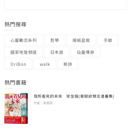
隔著寬度約一百公里的愛爾蘭海，英格蘭與愛
度，房地產投資也將加碼。這位當時候任的新
語言 / 中文繁體
４ 意猶未盡的日本踏查與考察
爾蘭遙遙對望。自十二世紀起，英格蘭就強勢
加坡總理甚至提出一個關鍵看法：「不要押注
級別 / 無
◤悠遊文化古國日本，齊享美食與歷史◢
【九州地方】一種踢法練一萬次
影響著愛爾蘭的文化與政治，甚至在一八〇一
中國衰弱！」
熱門搜尋
周遊日本繁華都市與樸實小鎮，挖掘在地獨特
【九州地方】城市的精神就在文化
年強行將愛爾蘭併入「大不列顛暨愛爾蘭聯合
觀光與企業魅力
【中國地方】山陽山陰走一回
王國」（United Kingdom of Great Britain and
新加坡向來親中，一直看好中國的未來，會出
心靈勵志系列
哲學
摺紙盆栽
手做
與老謝一起尋訪東北亞最令人意猶未盡的風土
【近畿地方】疫情前最後一趟海外考察
Ireland）。直到一九二一年七月十一日，愛爾
現這樣的看法在意料之中。不過，我倒是想起
民情
【關東地方】屹立在首都的不凡企業
蘭獨立戰爭結束，英愛雙方簽訂條約，愛爾蘭
國家地理頻道
日本語
仙靈傳奇
二〇一八年對外貿易發展協會為台灣企業領導
【關東地方】日本長壽企業的奧祕
才成為獨立國家。
OriBon
人開設的高階班，當時邀請了新加坡大學的李
walk
新詩
◤聚焦疫情前後的印太經濟體◢
【關東地方】回味無窮的豐盛旅程
光耀公共政策學院（Lee Kuan Yew School of
踏查日本與印度，吸收城市文化成就經濟蛻變
二〇〇八年金融海嘯後，愛爾蘭深陷債務危
Public Policy）亞洲競爭力研究所（Asia
５ 疫情肆虐後的印太鴻鵠再起
力量
熱門書籍
機，被迫在二〇一〇年十一月二十一日向歐盟
Competitiveness Institute）陳企業所長來授課。
【日本】疫情後，重回熟悉的日本
與老謝一起抓住南亞鴻鵠再起的最佳時機
及國際貨幣基金組織（International Monetary
我所看見的未來 完全版(竜樹諒預言漫畫集)
【日本】職人精神的過去與未來
Fund, IMF）申請紓困，淪為「歐豬五國」
作者：竜樹諒
那天上午由我授課，下午則由陳企業負責。一
【日本】日本再起的關鍵時刻
推薦人
（PIIGS，其他四國為葡萄牙、義大利、希臘、
整天下來，學員們議論紛紛，因為我跟陳企業
【印度】蛻變中的古老南亞大地
宋楚瑜（親民黨主席）
西班牙）其中一員。幸好在政府與民間的齊心
的看法完全不同。當時陳企業認為，中國經濟
【印度】貧富懸殊，衛生堪慮
林佳龍（外交部部長）
合作下，愛爾蘭於二〇一三年十二月十五日宣
日正當中，即將主宰全世界，我卻抱持著相反
【印度】不可或缺的龐大生力軍
黃志芳（中華民國對外貿易發展協會董事長）