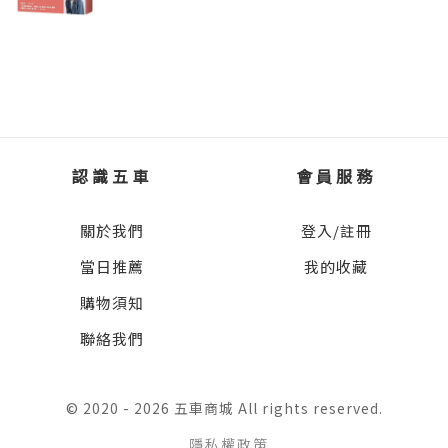
國國旗，實在令人非常感動。
國家之後，我的最大心得是：國家體制決定了
經濟命運。
關於愛爾蘭的崛起，霍伯斯認為主要有六個成
功因素：一是人口年輕化，二是高等教育免
在雷根（Ronald Reagan）時代，美國與蘇聯是
費，三是多國企業踴躍投資，四是政府投資本
主導世界的雙強，兩國冷戰更是一九八〇年代
土企業，五是降低企業營所稅，六是強化公共
的主軸。如今，在普丁（Vladimir Putin）超過
建設。
認識五車
會員服務
二十年的極權統治下，俄羅斯經濟實力明顯轉
弱。美國的國內生產毛額總量將近二十七兆美
關於我們
登入/註冊
聽完簡報後，印象最深刻的就是減稅引資政
元，經濟規模世界第一；俄羅斯卻只有兩兆出
策。
當日推薦
我的收藏
頭，經濟規模更已跌到第十一名。
購物須知
愛爾蘭的企業營所稅率降到一二．五％，就是
二〇二二年，普丁出兵烏克蘭，原本打算三天
聯絡我們
這麼簡單一招，吸引了超過九百家美國企業前
攻下全境，結果卻深陷泥淖。戰爭直至二〇二
來投資，直接投資金額超過兩千億美元。
四年仍不見終點，變成一場沒有目標的長期消
© 2020 - 2026 五車商城 All rights reserved.
耗戰。在極權獨裁架構下，整個俄羅斯只能且
但是，愛爾蘭政府為何要降稅？
戰且走。一旦能源價格往下掉，俄羅斯的經濟
隱私權政策