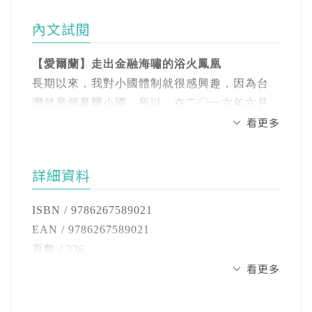
【以色列】新舊交織的奶與蜜之國
本書特別集結35篇老謝的世界紀行精華，讓你
城市速寫創作，作品散見於台灣高鐵《TLife》
技領導人，不該為了營收忘記國家安全，甚至
【以色列】無中生有的新創精神
我立足台灣，就能輕鬆掌握世界財經趨勢！
內文試閱
雜誌及各網路平台。
警告輝達（Nvidia）不能為了中國市場不斷降規
【美國】大聯盟等級的創業天堂
和繞道。若是不聽勸阻，美國商務部很快就會
◤深入共產幽靈籠罩下的貧窮國度◢
【愛爾蘭】走出金融海嘯的浴火鳳凰
【愛爾蘭】走出金融海嘯的浴火鳳凰
FB：Hank Lee / IG & Threads：hanklee_sketch
採取行動。
窺見古巴、俄羅斯、北韓鮮為人知的民間百態
【中國】萬丈高樓深圳起
長期以來，我對小國體制就很感興趣，因為台
與商機
【中國】這樣的企業精神，值得學習！
灣就是個蕞爾小國。所以，在二〇一六年六月
雷蒙多的談話，逼得輝達執行長黃仁勳努力尋
與老謝一起探討獨裁政權下的經濟困境
【中國】昔日港澳，今日大灣
看更多
參訪以色列後，我決定規畫前往愛爾蘭，瞭解
求分散風險之道。那陣子，他從日本、新加
小國面臨壓力時的生存之道。
坡、馬來西亞奔波到越南，就是在尋找更多元
◤探索舊土與新地，邁向滿載新創精神國度◢
３ 合縱連橫的亞太經合會之旅
的管道。不過，黃仁勳仍堅定表示，輝達會特
詳細資料
看見以色列、愛爾蘭、美國與中國無中生有的
【秘魯】坐在黃金堆上的乞丐
二〇一七年，以色列的GDP約三千兩百億美
別為中國設計合規晶片，也會跟美國商務部談
卓越精神
【秘魯】失焦的領袖會議
元，全球排名第三十四；愛爾蘭的GDP約三千
判，想辦法在雷蒙多畫定的紅線內，為中國製
ISBN / 9786267589021
與老謝一起感受值得學習的企業與治國精神
【越南】徒具形式過個場
億美元，全球排名第三十七。愛爾蘭的面積雖
造不具巨大殺傷力的晶片。
EAN / 9786267589021
【越南】囫圇吞下那碗河粉
然比台灣大一倍，當年的人口還不到五百萬，
頁數 / 336
◤隨團出訪亞太經合會，布局經濟戰國時代◢
【越南】美中貿易戰最大受益者
人均GDP竟已高達約六萬六千美元，在全球名
看更多
另一篇影響趨勢的新聞是，即將接替李顯龍成
開數 / 25開
走訪秘魯、越南，穿梭國際貿易間的合縱連橫
【越南】台灣牛在越南的拚搏
列前茅。
為新加坡領導人的副總理黃循財，在訪問北京
注音 / 無
與老謝一起看見台灣的外交難題，想盡辦法走
【越南】兩年不見，如隔三秋
時堅定表示，新加坡對中國投資維持積極態
裝訂 / 平裝
出去