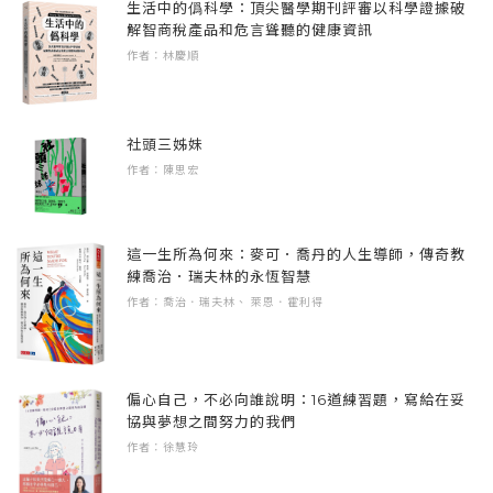
生活中的僞科學：頂尖醫學期刊評審以科學證據破
布退出紓困計畫，成為第一個擺脫紓困的歐豬
的觀點。時隔五年多又聽到黃循財這句話，證
【印度】一夫當關，萬夫「莫迪」
解智商稅產品和危言聳聽的健康資訊
黃茂雄（東元集團會長）
國家。
實新加坡的親中觀點始終如一。
作者：林慶順
（按姓氏筆畫排列）
尾聲：半生的堅持，一生的寄託
短短三年就走出困境、苦盡甘來，這條路走來
二〇一八年，中國經濟確實仍處在「厲害了我
肯定坎坷難行。
社頭三姊妹
的國」狀態，但當年已是最高點。六年來，中
作者：陳思宏
國經濟逐漸反轉，呈現出巨大頹勢。
小國如何崛起？
二〇一七年六月底，財金文化金融家考察團抵
這種轉折讓我想起馬克思主義（Marxism）的理
達愛爾蘭首府都柏林（Dublin），一下飛機就直
這一生所為何來：麥可．喬丹的人生導師，傳奇教
論框架：經濟基礎與上層建築。經濟基礎是指
練喬治．瑞夫林的永恆智慧
奔愛爾蘭企業局（Enterprise Ireland）聽取簡
當代社會的生產方式，上層建築是指文化、制
作者：喬治．瑞夫林、 萊恩．霍利得
報。這個官方單位積極對外招商，同時扮演天
度與權力。簡而言之就是，上層建築往往是影
使投資人的角色，專門協助愛爾蘭企業走向全
響國家經濟命運的重要關鍵。
世界。
偏心自己，不必向誰說明：16道練習題，寫給在妥
協與夢想之間努力的我們
國家體制決定經濟命運
接待我們的處長霍伯斯（Alan Hobbs）恰好是
作者：徐慧玲
二〇一五年，我曾帶團造訪俄羅斯；二〇一七
台灣女婿，為了歡迎我們，還特別升起中華民
年前往古巴，隔年完成北韓之旅。走訪這三個