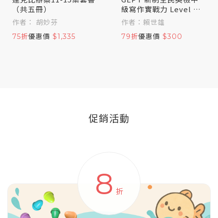
（共五冊）
級寫作實戰力 Level U
p！
作者： 胡妙芬
作者：賴世雄
75折
優惠價
$1,335
79折
優惠價
$300
促銷活動
8
折