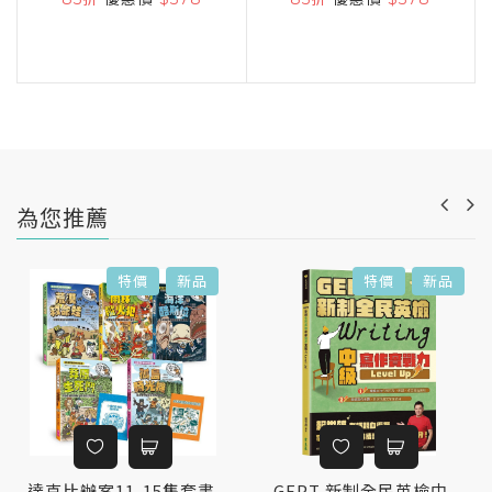
為您推薦
特價
新品
特價
新品
達克比辦案11-15集套書
GEPT 新制全民英檢中