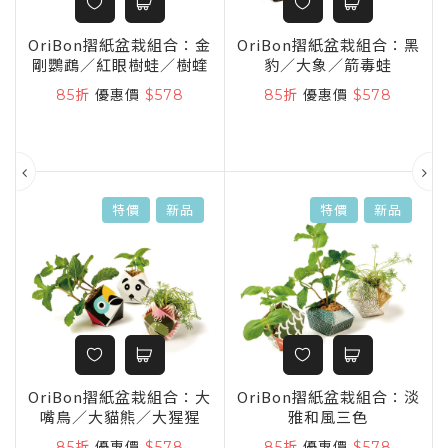
童
OriBon摺紙盆栽組合：金
OriBon摺紙盆栽組合：黑
剛鸚鵡／紅眼樹蛙／樹蝰
豹／大象／箭毒蛙
85折
優惠價
$578
85折
優惠價
$578
特價
新品
特價
新品
OriBon摺紙盆栽組合：大
OriBon摺紙盆栽組合：淡
嘴鳥／大貓熊／大猩猩
雅和風三色
ng
85折
優惠價
$578
85折
優惠價
$578