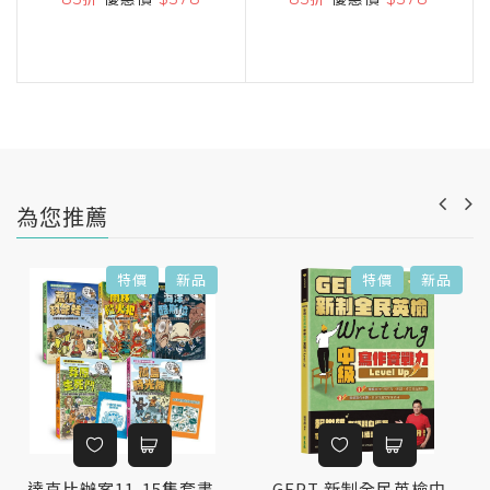
為您推薦
特價
新品
特價
新品
達克比辦案11-15集套書
GEPT 新制全民英檢中