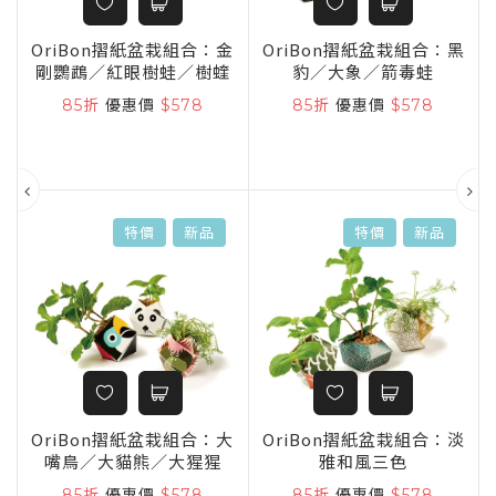
童
OriBon摺紙盆栽組合：金
OriBon摺紙盆栽組合：黑
剛鸚鵡／紅眼樹蛙／樹蝰
豹／大象／箭毒蛙
85折
優惠價
$578
85折
優惠價
$578
特價
新品
特價
新品
OriBon摺紙盆栽組合：大
OriBon摺紙盆栽組合：淡
嘴鳥／大貓熊／大猩猩
雅和風三色
ng
85折
優惠價
$578
85折
優惠價
$578