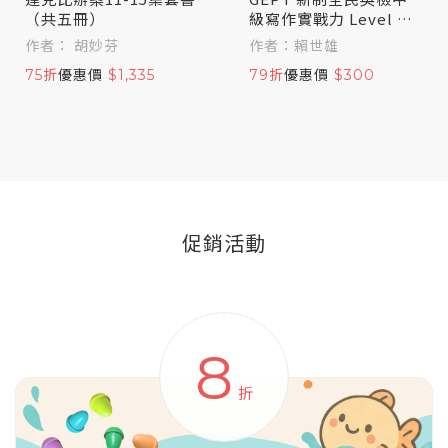
（共五冊）
級寫作實戰力 Level U
p！
作者： 胡妙芬
作者：賴世雄
75折
優惠價
$1,335
79折
優惠價
$300
促銷活動
8
折