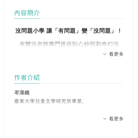
內容簡介
沒問題小學 讓「有問題」變「沒問題」！
有辦法老師專門提供貼心妙招和奇幻法
看更多
寶，
解決孩子的上學苦惱，讓學習困境不卡
作者介紹
關！
岑澎維
臺東大學兒童文學研究所畢業。
「千里眼耳機」到底有多神奇？
只要戴上它，就會開心的大喊：「我愛數
看更多
曾獲陳國政兒童文學獎、國語日報牧笛獎、文
建會臺灣文學獎、南瀛文學獎、大武山文學獎
學！」
等。出版有「安心國小」系列、「AQ挫折復原