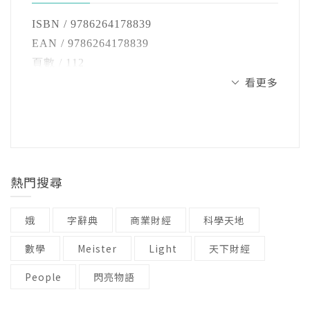
母、師長的叮嚀與提醒想成嘮叨、愛比較，於
這片土地。已出版作品：《我不是鴿子：陳素
是上學時心中真是五味雜陳。書中主角江天新
ISBN / 9786264178839
宜動物童話》、《蜂鳥與謊言》、《好品格童
這樣省掉了許多麻煩，那些裝肚子痛、裝頭
和眾多小學生一樣，所以你不孤單。別忘了書
EAN / 9786264178839
話8：大野狼咕嚕咕嚕》、《山林製造》、「小
痛、裝腳痛的孩子，現在都不必裝了；還有那
中自有超能力！像江天新一樣，願意找老師解
頁數 / 112
壁虎三部曲」、《我最討厭醫生了》、「東方
些趁爸媽在忙、用爸媽的手機傳請假訊息給老
決問題，那就有解了，人人都可以內建「千里
看更多
尺寸 / 22x17cm
青少年文學系列」等。
師的小朋友，現在也不用掛念著還沒有刪除訊
眼耳機」，培養情報收集力、環境感知力，加
注音 / 有
息。
上行動執行力，學習將無往不利！
──國立清華
裝訂 / 平裝
大學附小資深名師‧教育部輔導教師卓越獎得主
語言 / 中文繁體
在「沒問題小學」，如果不想上學，就自己打
葉惠貞 導讀推薦
級別 / 無
電話請假。
適讀年齡 / 8~12
熱門搜尋
不過自己打電話請假的學生必須用視訊上課，
娥
字辭典
商業財經
科學天地
只要老師看得見你、你也看得見老師，這樣就
沒有問題。
數學
Meister
Light
天下財經
People
閃亮物語
「啊，真是的，今天嗎？只有今天不想上學，
是嗎？」