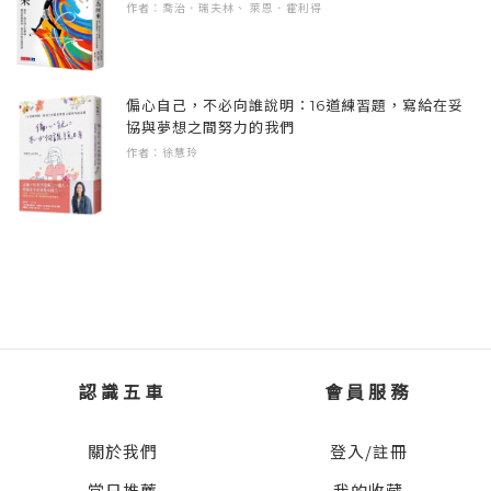
作者：喬治．瑞夫林、 萊恩．霍利得
「三年一班，江天新。好，等一會兒會幫你跟
級任導師請假。我先幫你看一下今天的課
表……三年一班……哎呀，今天是星期三，早
偏心自己，不必向誰說明：16道練習題，寫給在妥
上第三節是體育課，而且是余樂野老師的體育
協與夢想之間努力的我們
課。你們班很幸運吔，可以上樂野老師的體育
作者：徐慧玲
課，他的體育課好有趣，你也不想上嗎？」
「我想上。」
「那就來上學呀，明天再請假吧！」
天新很想上體育課，但他知道不是每一節都是
體育課；上完了體育課，還有許多讓人不快樂
認識五車
會員服務
的課（這時候，他的腦海裡閃過一個人影）。
關於我們
登入/註冊
他也說不清楚為什麼不想上學，不過現在該輪
到他說話，他想太久了。
當日推薦
我的收藏