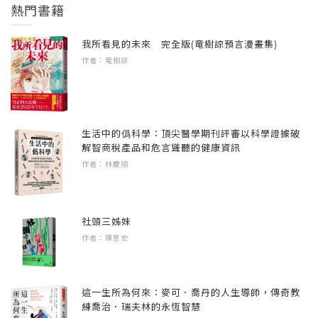
熱門書籍
「我明天也不想上學，還有後天也是。」
我所看見的未來 完全版(竜樹諒預言漫畫集)
作者：竜樹諒
「後天再過去那天可以嗎？」
「可以，但那天是星期六。」
生活中的僞科學：頂尖醫學期刊評審以科學證據破
解智商稅產品和危言聳聽的健康資訊
有辦法老師停頓了一下，然後說：「好，方便
作者：林慶順
告訴我你讀哪一班嗎？」
「三年一班。」
社頭三姊妹
作者：陳思宏
「可以告訴我你叫什麼名字嗎？」
這一生所為何來：麥可．喬丹的人生導師，傳奇教
「江——天——新。」
練喬治．瑞夫林的永恆智慧