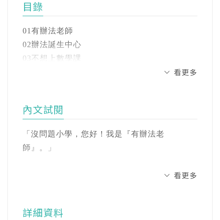
目錄
還能聽見別人心裡的聲音？
力繪本」系列、「找不到國小」系列、「大家
說孔子」系列、「溼巴答王國」系列、「成語
江天新不喜歡上學，尤其害怕上數學課，於是
01有辦法老師
小劇場」系列等等。
他自己打電話向學校請假。接電話的是「有辦
02辦法誕生中心
法老師」，這位老師十分神祕，從來沒有人看
03不想上數學課
曾任國小教師，喜歡在下課時間坐在窗口改作
過她長什麼樣子！有辦法老師借給天新「千里
看更多
04千里眼耳機
業，窗外的孩子們盡情玩耍，偶爾會有一兩句
眼耳機」，幫助他熬過最頭痛的數學課，一連
05信心指數上升
話語撞進耳朵裡，產生一圈又一圈的漣漪，然
串奇妙的事件也隨即展開……
06奇妙的聲音
後像錄音機一樣，反覆在她耳邊誦讀。這是創
內文試閱
07來自班長的心聲
作的泉源，她對這個遊戲樂此不疲。
算一算，一週七天當中有五天的上學日，小朋
08上學很快樂
「沒問題小學，您好！我是『有辦法老
友有好多時間待在校園裡。若問小朋友最喜歡
蔡豫寧(繪者)
師』。」
上什麼課，百分之百的答案是「下課」！但上
導讀推薦 內建千里眼耳機，有效學習笑咪咪
插畫接案工作者，作品散見於書籍、雜誌、課
學的正業是學習，我們還是面對現實，來聊聊
葉惠貞
看更多
本和商業合作。喜愛使用不同筆觸與複合材質
「老師，我今天不想上學。」
「學習」這件事吧！小朋友理應沒煩沒惱好好
創作，透過畫筆傳遞生活的溫度。
學習就好，不過事情可沒這麼簡單。上課的科
許多學校規定學生不可以自己請假，但是在
目這麼多，粗心、分心如影隨形，加上把父
詳細資料
渴望身邊有大自然和滿滿植物圍繞，喜歡腳下
「沒問題小學」，小朋友自己請假沒問題。