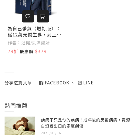
為自己爭氣（增訂版）：
從12萬元僑生夢，到上櫃
股王，群聯電子的創業傳
作者：潘健成,洪懿妍
奇
79折
優惠價
$379
分享這篇文章：
FACEBOOK
、
LINE
熱門推薦
疾病不只是你的疾病！成年後的反覆病痛，竟源
自沒說出口的家庭創傷
2026/07/06