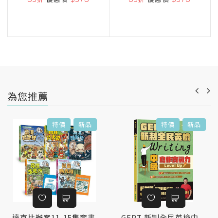
為您推薦
特價
新品
特價
新品
達克比辦案11-15集套書
GEPT 新制全民英檢中