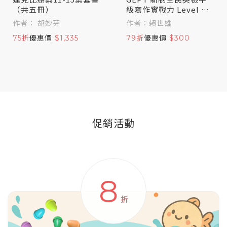
（共五冊）
級寫作實戰力 Level U
p！
作者： 胡妙芬
作者：賴世雄
75折
優惠價
$1,335
79折
優惠價
$300
促銷活動
8
折