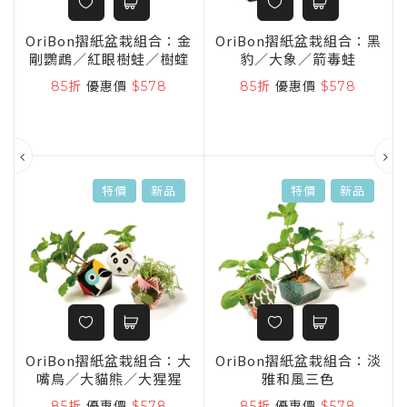
童
OriBon摺紙盆栽組合：金
OriBon摺紙盆栽組合：黑
剛鸚鵡／紅眼樹蛙／樹蝰
豹／大象／箭毒蛙
85折
優惠價
$578
85折
優惠價
$578
特價
新品
特價
新品
OriBon摺紙盆栽組合：大
OriBon摺紙盆栽組合：淡
嘴鳥／大貓熊／大猩猩
雅和風三色
ng
85折
優惠價
$578
85折
優惠價
$578