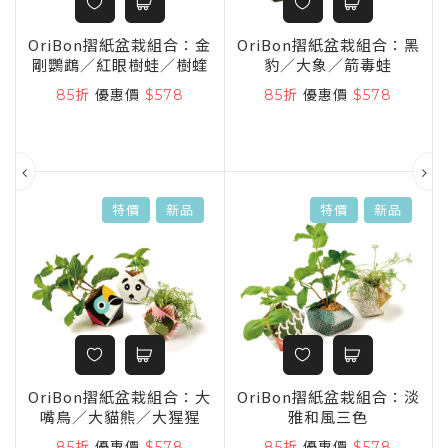
童
OriBon摺紙盆栽組合：金
OriBon摺紙盆栽組合：黑
剛鸚鵡／紅眼樹蛙／樹蝰
豹／大象／箭毒蛙
85折
優惠價
$578
85折
優惠價
$578
特價
新品
特價
新品
OriBon摺紙盆栽組合：大
OriBon摺紙盆栽組合：淡
嘴鳥／大貓熊／大猩猩
雅和風三色
ng
85折
優惠價
$578
85折
優惠價
$578