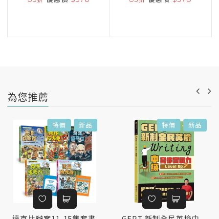
為您推薦
特價
新品
特價
新品
達克比辦案11-15集套書
GEPT 新制全民英檢中