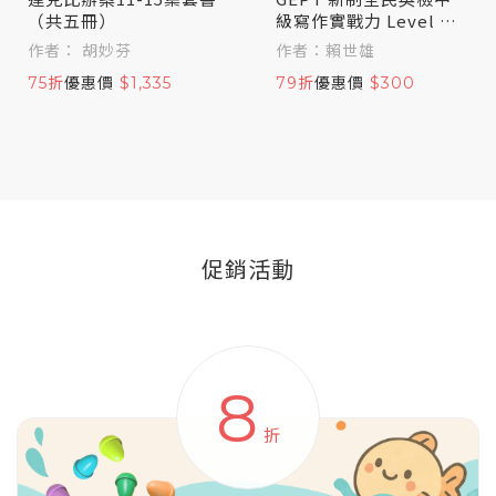
（共五冊）
級寫作實戰力 Level U
p！
作者： 胡妙芬
作者：賴世雄
75折
優惠價
$1,335
79折
優惠價
$300
促銷活動
8
折