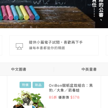
提供小篇電子試閱，喜歡再下手
讓每本書都是你的精選
中文圖書
中英童書
OriBon摺紙盆栽組合：黑
特價
新品
豹／大象／箭毒蛙
85折
優惠價
$578