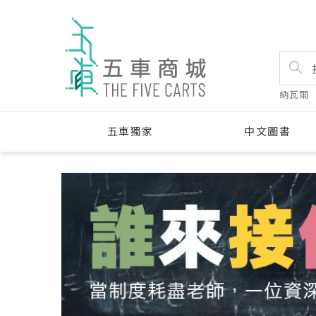
納瓦爾
五車獨家
中文圖書