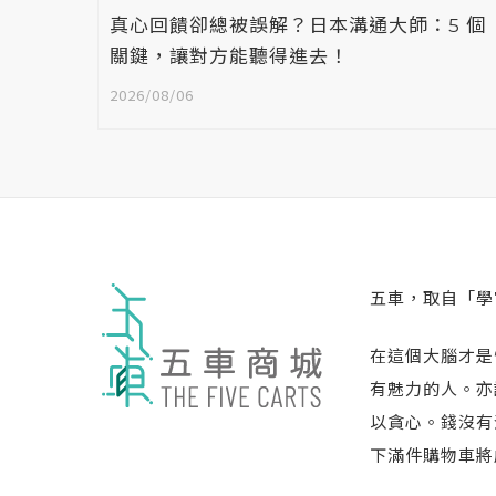
衍樑：
真心回饋卻總被誤解？日本溝通大師：5 個
關鍵，讓對方能聽得進去！
2026/08/06
五車，取自「學
在這個大腦才是
有魅力的人。亦
以貪心。錢沒有
下滿件購物車將