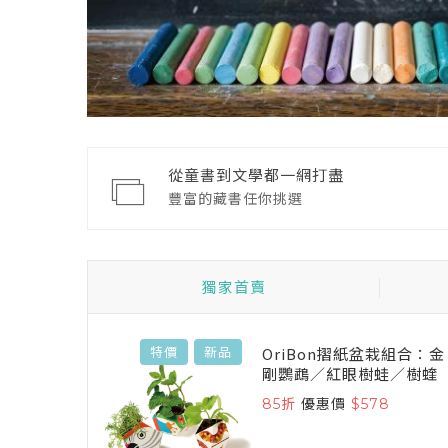
從童書到文學都一網打盡
豐富的藏書任你挑選
獨家首賣
搜查！兒童
OriBon摺紙盆栽組合：金
特價
新品
剛鸚鵡／紅眼樹蛙／樹蝰
egd
85折
優惠價
$578
4