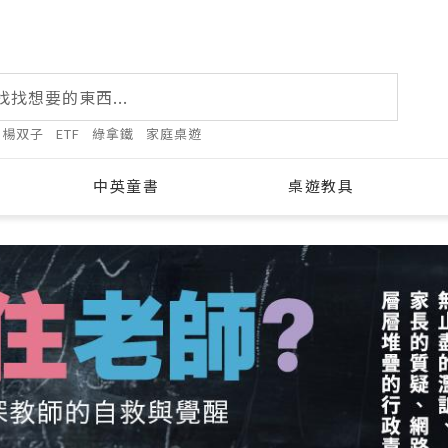
楊双子
ETF
綠拿鐵
家庭桌遊
中英童書
桌遊教具