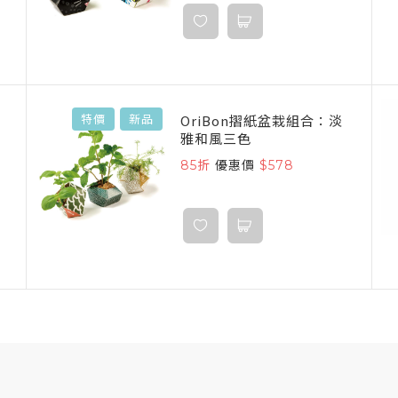
OriBon摺紙盆栽組合：淡
特價
新品
雅和風三色
85折
優惠價
$578