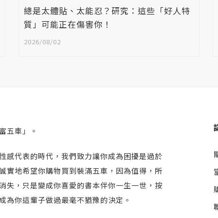
總是太體貼、太能忍？研究：這些「好人特
質」可能正在傷害你！
2026/08/02
富五車」。
性感代表的時代，我們致力讓你成為困擾是過於
誠實地希望你購物買到裝滿五車，因為值得，所
消失，只是變成你喜愛的書本伴你一生一世，按
成為你這輩子做過最毫不猶豫的決定。