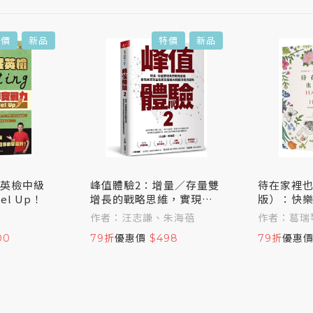
特價
新品
特價
新品
民英檢中級
峰值體驗2：增量／存量雙
待在家裡
el Up！
增長的戰略思維，實現商
版）：快
業效益指數型躍進的關鍵
個人的內
作者：汪志謙、朱海蓓
作者：葛瑞
洞察與落地
00
79折
優惠價
$498
79折
優惠