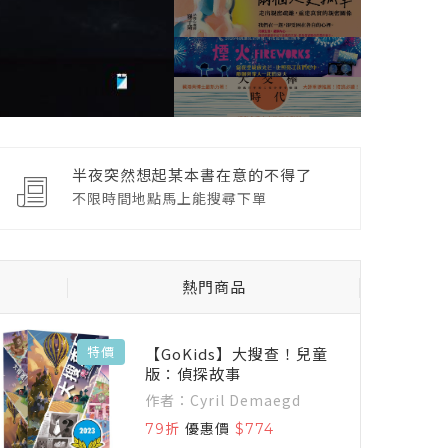
半夜突然想起某本書在意的不得了
不限時間地點馬上能搜尋下單
熱門商品
【GoKids】大搜查！兒童
特價
特
版：偵探故事
作者：Cyril Demaegd
79折
優惠價
$774