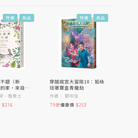
特價
新品
特價
新品
也不錯（新
穿越故宮大冒險10：掐絲
血色
樂的家，來自一
琺瑯寶盒青龍劫
售）
在設計
琴．魯賓士
作者： 鄭宗弦
作者：
維斯特
價
$316
79折
優惠價
$253
75折