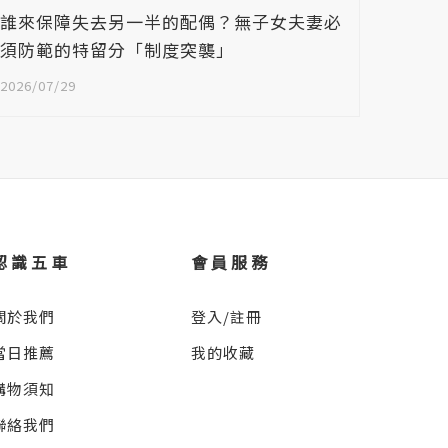
誰來保障失去另一半的配偶？無子女夫妻必
功能差
須防範的特留分「制度突襲」
時代
2026/07/29
2026/0
認識五車
會員服務
關於我們
登入/註冊
當日推薦
我的收藏
購物須知
聯絡我們