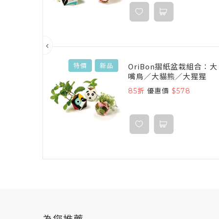
物館尋蹤
OriBon摺紙盆栽組合：大
特價
新品
嘴鳥／大貓熊／大猩猩
-Harding
85折
優惠價
$578