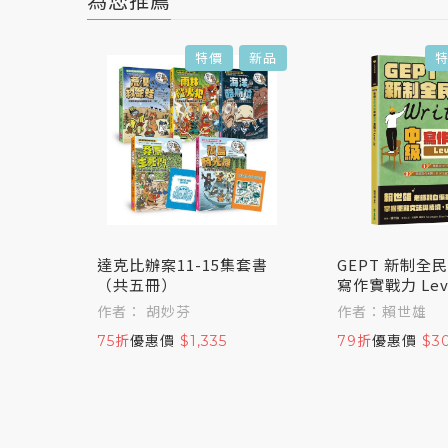
為您推薦
新品
特價
新品
| 加贈
達克比辦案11-15集套書
GEPT 新制全
（共五冊）
寫作實戰力 Lev
作者： 胡妙芬
作者：賴世雄
75折
優惠價
$1,335
79折
優惠價
$3