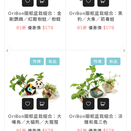
童
OriBon摺紙盆栽組合：金
OriBon摺紙盆栽組合：黑
剛鸚鵡／紅眼樹蛙／樹蝰
豹／大象／箭毒蛙
85折
優惠價
$578
85折
優惠價
$578
特價
新品
特價
新品
OriBon摺紙盆栽組合：大
OriBon摺紙盆栽組合：淡
嘴鳥／大貓熊／大猩猩
雅和風三色
ng
85折
優惠價
$578
85折
優惠價
$578