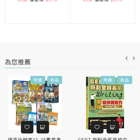
為您推薦
特價
新品
特價
新品
達克比辦案11-15集套書
GEPT 新制全民英檢中