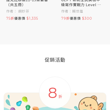
（共五冊）
級寫作實戰力 Level U
p！
作者： 胡妙芬
作者：賴世雄
75折
優惠價
$1,335
79折
優惠價
$300
促銷活動
8
折