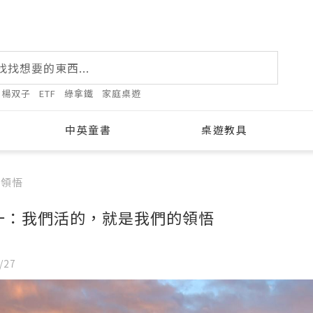
楊双子
ETF
綠拿鐵
家庭桌遊
中英童書
桌遊教具
的領悟
一：我們活的，就是我們的領悟
ugust 2026
/27
Tue
Wed
Thu
Fri
Sat
28
29
30
31
1