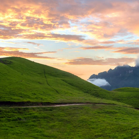
4
5
6
7
8
11
12
13
14
15
18
19
20
21
22
25
26
27
28
29
1
2
3
4
5