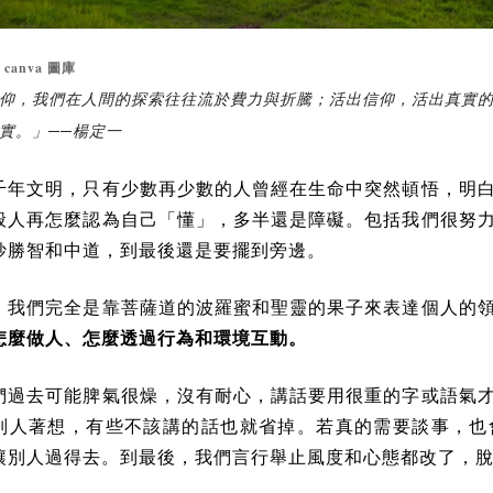
canva
：
圖庫
仰，我們在人間的探索往往流於費力與折騰；活出信仰，活出真實
實。」──楊定一
千年文明，只有少數再少數的人曾經在生命中突然頓悟，明
般人再怎麼認為自己「懂」，多半還是障礙。包括我們很努
妙勝智和中道，到最後還是要擺到旁邊。
，我們完全是靠菩薩道的波羅蜜和聖靈的果子來表達個人的
怎麼做人、怎麼透過行為和環境互動。
們過去可能脾氣很燥，沒有耐心，講話要用很重的字或語氣
別人著想，有些不該講的話也就省掉。若真的需要談事，也
讓別人過得去。到最後，我們言行舉止風度和心態都改了，