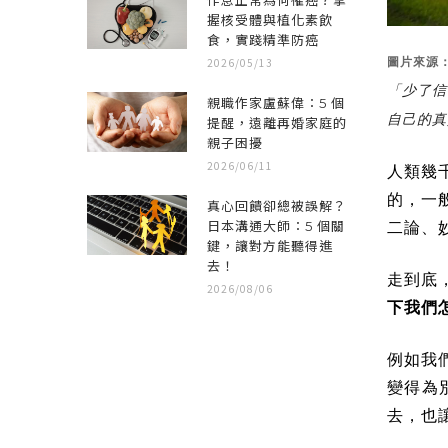
作息正常為何罹癌？掌
握核受體與植化素飲
食，實踐精準防癌
2026/05/13
圖片來源
「少了信
親職作家盧蘇偉：5 個
自己的真
提醒，遠離再婚家庭的
親子困擾
2026/06/11
人類幾
的，一
真心回饋卻總被誤解？
日本溝通大師：5 個關
二論、
鍵，讓對方能聽得進
去！
走到底
2026/08/06
下我們
例如我
變得為
去，也