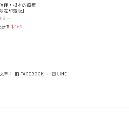
信仰，根本的療癒
限定印簽版】
楊定一
優惠價
$466
文章：
FACEBOOK
、
LINE