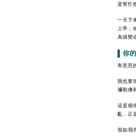
是幫忙
一天下
上帝，
為就變
▌你
有意思
我也要
彌勒佛
這是個
亂，正
假如我