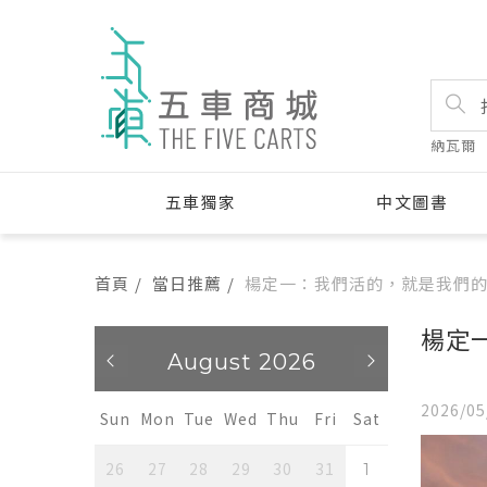
納瓦爾
五車獨家
中文圖書
首頁
當日推薦
楊定一：我們活的，就是我們
楊定
26
August 2026
A
2026/05
u
Fri
Sat
Sun
Mon
Tue
Wed
Thu
Fri
Sat
Sun
Mon
31
26
27
28
29
30
31
26
27
1
1