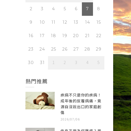
7
8
2
3
4
5
6
7
8
2
3
14
15
9
10
11
12
13
14
15
9
10
0
21
22
16
17
18
19
20
21
22
16
17
28
29
23
24
25
26
27
28
29
23
24
4
5
1
2
3
4
5
30
31
30
31
熱門推薦
疾病不只是你的疾病！
成年後的反覆病痛，竟
源自沒說出口的家庭創
傷
2026/07/06