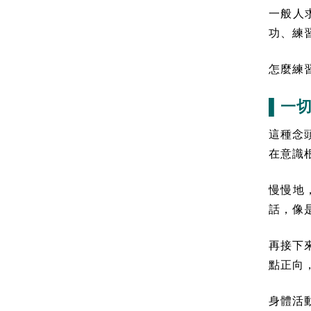
一般人
功、練
怎麼練
▌一
這種念
在意識
慢慢地
話，像
再接下
點正向
身體活