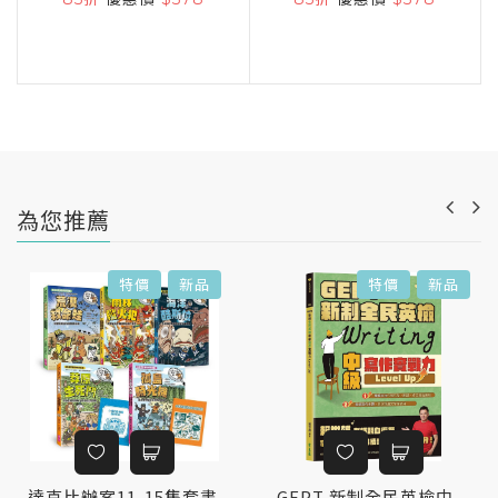
為您推薦
特價
新品
特價
新品
達克比辦案11-15集套書
GEPT 新制全民英檢中