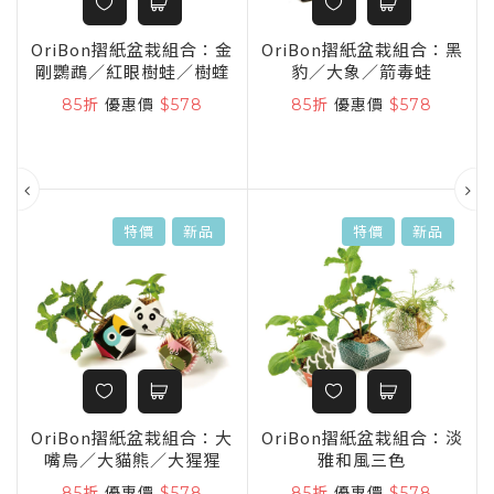
童
OriBon摺紙盆栽組合：金
OriBon摺紙盆栽組合：黑
剛鸚鵡／紅眼樹蛙／樹蝰
豹／大象／箭毒蛙
85折
優惠價
$578
85折
優惠價
$578
特價
新品
特價
新品
OriBon摺紙盆栽組合：大
OriBon摺紙盆栽組合：淡
嘴鳥／大貓熊／大猩猩
雅和風三色
ng
85折
優惠價
$578
85折
優惠價
$578