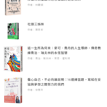
對情比金堅的組合。」完全沒有換氣七點八秒
名。相形於京都，金澤的歷史也許沒有京都悠
作者：林慶順
食，「看了會餓，讀了會醉」是他寫小說的核
的一句到底。
久及豐富，但是在前田家族近三百年的統治
心價值。這回更是將「用聞的就會胖兩斤」的
下，特別強調工藝、戲曲、文藝等文化。以
金澤及能登半島作為故事的舞台。
納尼！我怎麼就這樣被匹配了？這是什麼對
「不爭天下，只求風雅」的政治路線，在武士
社頭三姊妹
在他筆下，沒有一滴好酒被浪費，沒有一口美
話？我無語地睜大眼，連口裡的酒都忘了吞。
主導的時代特別難得。
作者：陳思宏
食被錯過。
我應該跟大部分的男性一樣，對星座一竅不
在金澤，匠人工藝已經算是日常，而工藝美學
● 王琦玉（摘自《雪雨金澤》後記）：
通，更別說什麼生肖、紫微斗數還是塔羅牌，
這一生所為何來：麥可．喬丹的人生導師，傳奇教
也成了常識。買個九谷燒的杯子泡咖啡，用輪
練喬治．瑞夫林的永恆智慧
「看了會餓，讀了會醉」是我寫小說主要的核
完全沒興趣。要不是朋友提醒，我都還不知道
島塗的小碗放醬菜，連看花火節也要穿加賀友
作者：喬治．瑞夫林、 萊恩．霍利得
心價值，這次更是將「用聞的就會胖兩斤」的
自己居然有斷掌。為了這個斷掌，我大概也聽
禪的浴衣。這在台灣就像拿翠玉白菜當紙鎮一
金澤及能登半島作為故事的舞台。
過四十八種說法，重複性比較高的大概就是會
樣。
打死人，但是我連拿來嚇狗都沒用，還真怕被
偏心自己，不必向誰說明：16道練習題，寫給在妥
故事裡的店家及人物實實虛虛。倒是在路上看
狗咬成斷掌。
最誇張的還有金箔文化，基本上若待上三天兩
協與夢想之間努力的我們
到大長腿的別亂跟，還是多與螃蟹和「天狗
夜，擤的鼻涕裡都有金箔。
作者：徐慧玲
舞」交朋友就好。
「同時，我們相差十三歲，也許在西洋人眼裡
是不吉利的，可是我完全不認同，這完全沒有
說到相親這件事，對我們台灣人可能覺得有點
唯有美食與美酒不會辜負人生哪。
科學根據。男老女幼，男方會更照顧女方，而