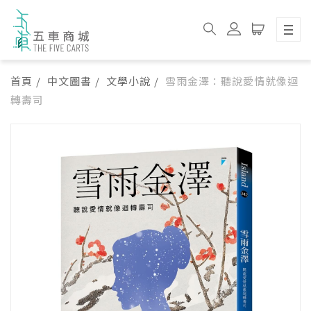
首頁
中文圖書
文學小說
雪雨金澤：聽說愛情就像迴
轉壽司