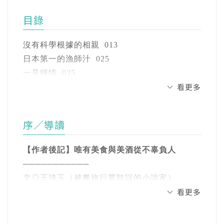
．任職西華飯店集團期間，將米其林主廚引進
目錄
///
台灣，開台灣頂級餐飲風氣之先。
．32歲任晶華國際酒店集團執行副總，為台灣
沒有科學根據的相親 013
受命運牽引的王桑，
國際五星級飯店史上最年輕副總。
日本第一的漁師汁 025
誤入一場沒有科學根據的相親，又意
一見鍾情 035
著有食旅小說《北山時雨──我的京都前妻懷孕
看更多
七尾 047
外成為一見鍾情的俘虜──
了》。
不倫 065
謎樣的金澤女人，清透如雨，卻也飄
輪島家族 075
現為時藝集團餐旅長，負責發展及營運旗下十
序／導讀
一隻很白皙的腳 093
數家文創型餐飲及旅宿產業。並為時達客酒店
忽似雪……
壽司 101
管理公司總經理。
【作者後記】唯有美食與美酒從不辜負人
SORRY 113
///
───────────
糀 125
身為台灣首位米其林餐酒專欄作家，在三十多
文◎王琦玉（被餐旅行業耽誤的小說家）
正逢鮮美的螃蟹季，王桑應日本友人之邀造訪
金澤風雅 137
年餐旅工作經驗裡，也擔任許多相關文字工
看更多
金澤，未料美酒佐蟹宴竟混搭了一場相親會。
沒有迴轉的迴轉壽司 151
作，包括美食、美酒與旅遊專欄及出版等，尤
一見鍾情這件事，我不敢說我很專業，只能說
偏偏女主角雨結不飲酒，且語鋒帶劍，這怎麼
金澤的雨 165
其對於歐洲與日本餐旅文化有許多深度見解。
是經驗豐富。倒不是我濫情，應該是說我發揮