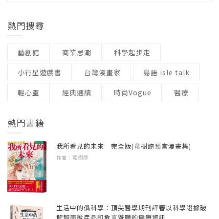
米大吟釀「Kiss of Fire」、清新醇香的生原
「呃……好像也沒那麼好吧。」有點開心又有
級別 / 無
酒、熟成名酒隧道藏……
點害羞的我小聲地回應。
而我的「一見鍾情」可能比較理智，除了瞬間
●2008年創立時達客酒店管理公司，專業代理管
熱門搜尋
的口水外溢，我也會像個法醫澈底衡量分析，
理大陸高端奢華飯店，並創立自主品牌
王琦玉的筆下，沒有一滴好酒被浪費，沒有一
「此外，固執、不懂變通，保守、容易患得患
只是最終通常都會敗給衝動，然後想像自己戴
「椿」，獲頒亞洲數十個飯店大獎。2019年與
藝創館
商業思潮
科學起步走
口美食被錯過，唯獨女人──是那百轉千迴的無
失，敏感、容易自我懷疑，心軟、過度為人著
上JINS的墨鏡，做出後悔的行為；之後想想，
世界知名清酒品牌「獺祭」合作，在上海開立
法參透。
想，不懂自保、過於低調，容易吃虧，自卑，
小行星遊戲書
台灣漫畫家
島語 isle talk
我也就是一個正常的男人而已。
中國唯一的獺祭DASSAI Bar體驗餐廳。
而且甘於平庸。」怎麼忽然聽起來有點像在罵
輕心靈
經典選讀
時尚Vogue
醫療
───────
人。
故事裡關於星座及其他神明的知識，除了問過
＊臉書個人專頁：【Chiyu Wang（王琦玉）】
龍山寺外，我也將一輩子所知悉關於星座的所
＊IG：【chiyuwang1】
熱門書籍
「活在現實中的永遠是女人，作夢的倒是男
「呃，我也有盡量在改啦。」居然自己還承認
有知識摻入。雖然研究不多，但是懂得的朋友
人。」──德田秋聲（金澤三大文豪之一）
了。
不少，好歹也是花了幾場酒局的成本才把書裡
我所看見的未來 完全版(竜樹諒預言漫畫集)
的星座資訊湊齊。實屬參考，看過就好。不過
作者：竜樹諒
▍本書特色：
「我是處女座的，我們匹配指數是一百，理念
斷掌是真的！
●「台灣頂級餐飲推手」與「食旅小說家」王琦
相似，一見鍾情，既追求平實而穩定的生活，
玉，也是日本知名清酒「獺祭」首度引進台灣
又喜歡一起去冒險，容易達到心靈上的滿足。
這次故事的舞台是在日本石川縣的金澤及能登
的重要推手。
細水長流是我們婚姻和生活的真實寫照，是一
生活中的僞科學：頂尖醫學期刊評審以科學證據破
半島，這裡應該是我赴日本次數最多的前三
解智商稅產品和危言聳聽的健康資訊
他極善於完美揉合精妙的感情環節與好酒、美