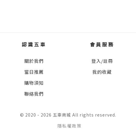
老套了，尤其是現在風行的線上交友時代。不
女方年輕，會給雙方的生活帶來更多活力，等
過在日本仍然是一種日常的社會行為，在商店
▍強力推薦：
到年老後，也更有體力照顧男方。這才是完美
街也常看到「婚活」（婚姻介紹）的推廣公
．于美人（知名主持人）
組合。」雨結小姐說完，自己也補了口酒，像
司。
．李承宇（飲食評論人）
是任務完成交代了。
．栖來光（旅台日本作家）
這點我不敢說是專家，但長年的經驗也夠我寫
認識五車
會員服務
．歐子豪（酒武士）
等等！等等等！星座才是沒有科學依據好不
幾本小說了。相親對我來說就是向「一見鍾
．蔡亦竹（蔡桑／文化人類學博士、熱門
好。我已經呼吸困難了。
關於我們
登入/註冊
情」做挑戰一樣。一頓相親飯下來，可能還來
Youtuber）
不及發現對方的優點，但是缺點基本上都可以
當日推薦
我的收藏
．羅毓嘉（詩人）
「那王桑的血型是什麼？」我看再問下去，我
寫成兩千字心得報告了，如果再加上對方的
購物須知
（依姓氏筆劃順序排列）
的八字都要曝光了。
娘，那還可以再加一千字。
聯絡我們
「B……B吧！」我有點抖。
「看了會餓，讀了會醉」一直都是我寫小說主
要的核心價值。這次更是將「用聞的就會胖兩
© 2020 - 2026 五車商城 All rights reserved.
雨結忽然沉默了二點八秒。
斤」的金澤及能登半島作為故事的舞台，理所
隱私權政策
當然的美食、美酒是絕對少不了的。
「……好吧！算你贏！」她有點不甘願，又不