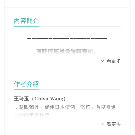
內容簡介
───────────────────
有時情感就像迴轉壽司。
看更多
當下看到鮪魚肚想吃，想說等一下繞過來
再拿，
作者介紹
可是再繞過來時，只剩布丁。
王琦玉（Chiyu Wang）
───────────────────
．慧眼獨具，促使日本清酒「獺祭」首度引進
台灣的重要推手。
有結果的一見鍾情叫緣分，
看更多
．首位華人就讀法國葡萄酒專門大學，並取得
沒有結果的，只能說是剛好經過。
侍酒師執照。