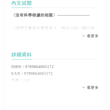
有戲！
夜 179
內文試閱
得比較好，不僅是對人，更特別對任何新奇的
KISS OF FIRE 191
●曾在瑞士米其林二星餐廳Domaine de
事物，也許這是為什麼我酷愛旅行，寬容地接
甫脫身鴻門宴，王桑與一名女子錯身而過，零
喫茶店 205
〈沒有科學根據的相親〉───────────
Châteauvieux、百年旅店Hotel Le Mirador服
受所有陌生的事物。
點四秒對視卻攫住他的心。王桑恍惚失魂，情
金澤駅 217
務。隨後進入法國葡萄酒大學（Université du
「請問王桑是什麼星座？」雨結小姐一開口就
不自禁地追著這個叫雪里的女子，迴轉了大半
Vin France），取得侍酒師證照，成為首位受邀
但是人生可能會隨著年齡的增長而開始對「一
【後記】唯有美食與美酒從不辜負人 230
先問了我的星座，還推了一下她那金絲框的眼
看更多
個能登半島。
在法國酒展（Vinexpo）的葡萄酒競賽（Wine
見鍾情」失去樂趣，包含男女之間的關係，不
鏡。
Challenge）中，擔任評審的華人。
敢說是變得專情，只能純粹地說沒有膽量吧！
慧黠的雨、高冷的雪，教人左右為難。然而女
詳細資料
「欸……好像……應該是金牛座吧。不好意
人似清酒，真正的風貌豈是一眼能看透……
●回台加入西華飯店集團，開啟台灣的紅酒潮
其實心理學研究認為「一見鍾情」並非真正的
思，我對星座沒什麼研究。」我被突如其來的
流，引進米其林三星主廚來台展演。之後加入
愛，是瞬間心動時，大腦會釋放多巴胺，帶來
ISBN / 9789864065172
若論以美酒與美食為基底、情感描繪細膩之
問題嚇了一跳，馬上又補了口酒。
國際香格里拉集團，遊歷亞洲奢華飯店。隨後
愉悅和興奮感。這種情況容易產生衝動及膽
EAN / 9789864065172
最，當屬食旅小說家王琦玉。
加入晶華國際酒店集團，開啟飯店首次外拓餐
量，但多半不見得會有好的結果。所以我在小
頁數 / 240
「金牛座的男士，土象星座，成熟穩重，責任
旅計畫，如：WASABI（101大樓）、故宮晶華
說裡也說到：
看更多
開數 / 25開
繼《北山時雨》的京都之後，此行王桑登上美
感強，敬業勤勞，一步一腳印，會替別人著
等。回歸西華集團後，展開台灣史上最大的奢
注音 / 無
味的仙境能登半島，大啖日本第一的冰見鰤魚
想。」怎麼聽起來像是在背維基百科。
有結果的一見鍾情，才能稱為緣分。
華飯店商業綜合計畫：大直宜華綜合開發案
裝訂 / 平裝
湯、幻之極品瓦斯蝦、珍稀的能登牛，品啜純
沒有結果的話，只能說是剛好經過。
（西華富邦＋萬豪酒店）。
語言 / 中文繁體