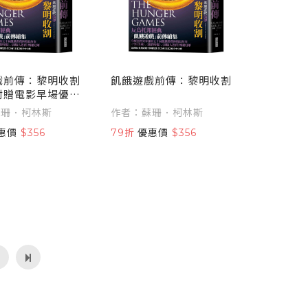
戲前傳：黎明收割
飢餓遊戲前傳：黎明收割
附贈電影早場優惠
蘇珊．柯林斯
作者：蘇珊．柯林斯
惠價
$356
79折
優惠價
$356