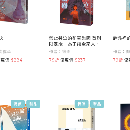
火
禁止哭泣的花臺樂園 首刷
餘燼裡
限定版：為了讓全家人都
幸福，妳必須學會微笑，
高雲章
作者：懷柔
作者：
哪怕嘴唇已被撕裂
優惠價
$284
79折
優惠價
$237
79折
優
特價
新品
特價
新品