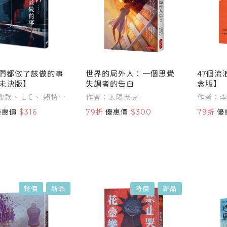
們都做了該做的事
世界的局外人：一個思覺
47個流
未決版】
失調者的告白
念版】
款、 L.C、 賴特、
作者：太陽奈克
作者：
號、 白帽子
優惠價
$316
79折
優惠價
$300
79折
優
特價
新品
特價
新品