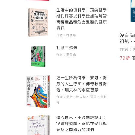
生活中的僞科學：頂尖醫學
期刊評審以科學證據破解智
商稅產品和危言聳聽的健康
資訊
沒有海
作者：林慶順
祖船、
浮沉顯
社頭三姊妹
作者：
作者：陳思宏
79折
這一生所為何來：麥可．喬
丹的人生導師，傳奇教練喬
治．瑞夫林的永恆智慧
作者：喬治．瑞夫林、 萊恩．霍利
得
偏心自己，不必向誰說明：
16道練習題，寫給在妥協與
夢想之間努力的我們