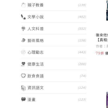
親子教養
(139)
文學小說
(402)
人文科普
(552)
後來他
【真相
藝術風格
(158)
作者：款
四弄一
心理勵志
(443)
79折
健康生活
(200)
飲食食譜
(74)
資訊語文
(124)
漫畫
(123)