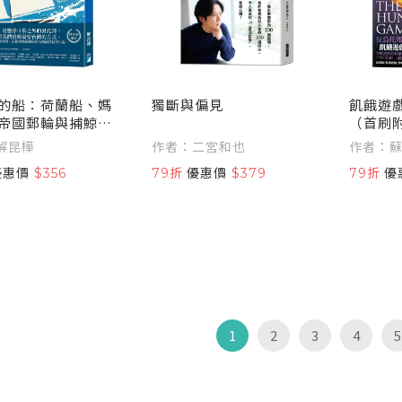
的船：荷蘭船、媽
獨斷與偏見
飢餓遊
帝國郵輪與捕鯨艦
（首刷
影的台灣身世
券）
解昆樺
作者：二宮和也
作者：
優惠價
$356
79折
優惠價
$379
79折
優
1
2
3
4
5