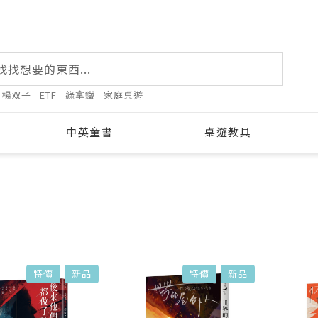
楊双子
ETF
綠拿鐵
家庭桌遊
中英童書
桌遊教具
列表
特價
新品
特價
新品