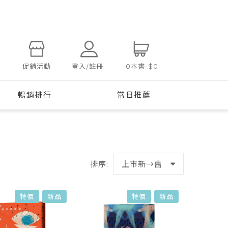
登入/註冊
促銷活動
0
本書
-
$0
暢銷排行
當日推薦
排序:
上市新→舊
特價
新品
特價
新品