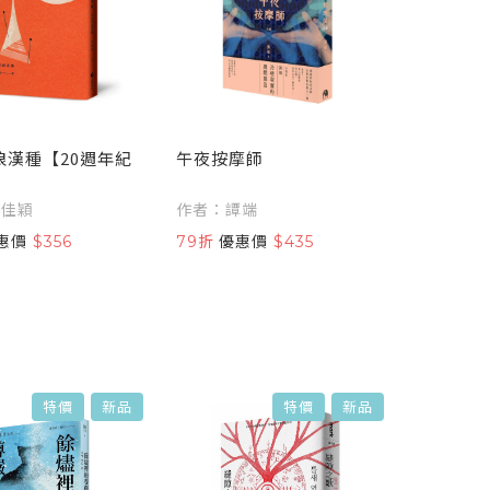
浪漢種【20週年紀
午夜按摩師
李佳穎
作者：譚端
惠價
$356
79折
優惠價
$435
特價
新品
特價
新品