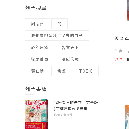
熱門搜尋
周思齊
的
我也曾想過殺了過去的自己
沉睡之
心的療癒
智富天下
作者：
獨家首賣
摺紙盆栽
79折
黃仁勳
焦慮
TOEIC
熱門書籍
我所看見的未來 完全版
(竜樹諒預言漫畫集)
作者：竜樹諒