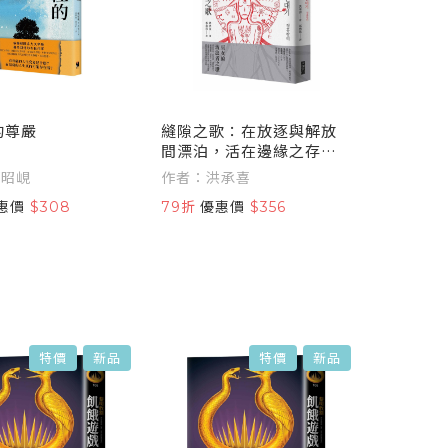
的尊嚴
縫隙之歌：在放逐與解放
間漂泊，活在邊緣之存在
的質問
鄭昭峴
作者：洪承喜
惠價
$308
79折
優惠價
$356
特價
新品
特價
新品