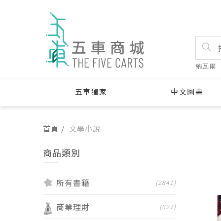
納瓦爾
五車獨家
中文圖書
首頁
文學小說
商品類別
所有書籍
書籍
(2841)
商業理財
(627)