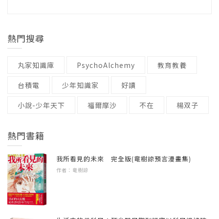
還包括肌肉無力、肌肉痙攣、關節囊和韌帶發
登山，傾聽身體與大自然的聲音
生組織指出：控制飲食、加強體能鍛練、戒
語言 / 中文繁體
炎及纖維化。
釣魚，靜中有動的慢活運動
菸，與養成良好的生活習慣，可避免和治療多
級別 / 無
本書適合各年齡層與族群，不僅會改變您對運
種疾病，尤其是80% 的心臟病、中風、糖尿
熱門搜尋
動的看法，更可能改變您的生活方式，也是醫
除了局部症狀，關節炎還會影響全身，可能出
PART 3 疾病與運動指引
病，和40% 的癌症。然而，據估計，不到一成
生為病人開立運動處方很好的參考指南。要活
現發燒、貧血、全身倦怠，甚至波及內臟器官
別讓高血壓限制生活，運動是健康的重要助力
的人有每週至少運動3次、每次至少30分鐘，及
丸家知識庫
PsychoAlchemy
教育教養
就要動，而動得精準，就能活得更健康。──徐
如腎臟、肺臟、心臟，也可能造成大腦、眼睛
不是你的心臟太脆弱，是它渴望你重新動起來
運動到會流汗的習慣。
棟英 體適能教練
與皮膚等病變。
面對膽固醇，為血管開一條順暢的路
台積電
少年知識家
好讀
不再被糖尿病困住，運動是最好的胰島素幫手
本書是專為需要藉運動來增進健康的人所寫
小說-少年天下
福爾摩沙
不在
楊双子
今年新成立的運動部全民運動署之核心目標為
根據不同的病因與症狀，關節炎可分為以下幾
肥胖不是因為懶，找到適合的運動和飲食方式
的，特別是平時沒有運動習慣、身體不是很
「提倡全民運動，增進國民健康」，本書的內
種常見類型：
中風不是終點，只要肯動就能重啟人生的節奏
好、有疾病、不知該做什麼運動或該怎麼運動
熱門書籍
容恰好符合這個目標，介紹了健康人士與慢病
打破迷思，氣喘不是運動的絆腳石
的人。書中收集了多年來病人們經常提出關於
●退化性關節炎：在75歲以上的老年人當中非常
族群的運動處方，內容深入淺出，非常值得參
運動不是關節炎的敵人，而是要與關節和解
運動的問題，以個人在體育、生理學、生物機
我所看見的未來 完全版(竜樹諒預言漫畫集)
普遍，大概85% 有輕重程度不一的退化性關節
考。──朱奕華 高雄醫學大學精準運動暨健康
守護骨骼，用運動對抗骨質疏鬆
作者：竜樹諒
械、物理醫學與復健、臨床研究、運動醫學教
炎。
促進中心副執行長
肩頸痠痛，從頸部放鬆伸展開始
學，以及當運動隊醫的心得為基礎，加上從專
腰痠背痛，是忽略已久的身體求救訊號
家們學來的知識，所給予病人們的回答與建
●類風濕性關節：由免疫系統異常所引起，全球
專業推薦
運動是慢性疼痛的天然止痛藥
議，希望對您在健康運動上有些助益。
約有5%人口罹患，以女性患者居多，好發於20
朱奕華 高雄醫學大學精準運動暨健康促進中心