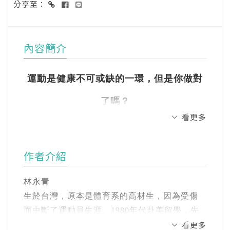
分享至：
內容簡介
運動是健康不可或缺的一環，但是你做對
了嗎？
看更多
每個人都應該有自己的運動處方！
作者介紹
許多研究指出，心臟病、中風、糖尿病、癌
症、失智症等慢性疾病的發生，都跟身體活動
林永青
不足有關。
生於台灣，原本是體育系的高材生，因為受傷
而中斷了運動員生涯。1980年代赴美留學，先
對此，美國運動醫學學院與醫學會共同提出
看更多
後取得西醫、中醫博士，專研疼痛療法，同時