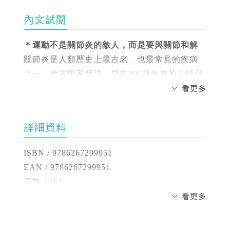
有益健康的活動；第四章提供超過30種常見疾
身體平衡力，生活中不可或缺的守護者
《Beyond Acupuncture》（2019）
Medicine）的學說，強調運動是預防和治療疾病
病與身體問題的運動建議。不論你是血壓偏
身體協調力，動作流暢的背後魔法師
內文試閱
的重要因素，呼籲醫生和所有的健康領域工作
高、血糖不穩、關節疼痛、焦慮失眠，甚至是
者在每一次診療病人後，除了開藥方，也得根
罹患癌症、巴金森氏症或經歷中風，都能找到
PART 2 有益健康的活動
＊運動不是關節炎的敵人，而是要與關節和解
據病人的健康情況開出合適的「運動處方」。
具體、溫和且可執行的運動策略。
散步的力量，讓身體溫和甦醒
關節炎是人類歷史上最古老、也最常見的疾病
走路是最平易近人的有氧運動
之一。考古學家發現，早在200萬年前的人猿身
可惜，不少醫生，包括我自己，由於工作繁
無論你是剛剛開始運動、想要改善體能的慢性
看更多
跑步，與身心健康同行
上就已出現脊椎關節炎的痕跡。隨著人類壽命
忙，經常在開出運動處方後，無法向病人詳細
病患，或是照護者與專業人員，本書都能成為
善用跑步機，設定你的專屬節奏
的延長，關節炎的發生率也愈來愈高，許多人
解釋：為什麼要做運動、做什麼運動、怎麼
你健康旅程中值得信賴的參考。
室內外自行車，腰痠背痛也適合
因此忍受關節疼痛所帶來的折磨，甚至出現行
做、什麼時候做、做多久、每天或每週做幾
詳細資料
游泳是可減壓的全身運動
動困難、肢體殘障的情況。
次、運動有什麼副作用等等問題。因此，病人
【有下列情況的人必讀】
跳舞，兼具藝術、音樂和娛樂性
要不是沒聽見、聽不清、聽不懂、聽錯了、隨
ISBN / 9786267299951
✔ 想讓健康達到最佳狀態、提高日常表現
雖然「關節炎」這個名詞看起來像是單指關節
太極拳，動靜之間療癒身心
便聽聽，就是聽了就忘。
EAN / 9786267299951
✔身體經常有某種不舒服
的問題，但實際上，它涵蓋的範圍相當廣泛，
瑜伽和皮拉提斯，剛柔並濟找到平衡
頁數 / 264
✔長期被慢性病纏身
除了關節本身以外，還包括肌肉、肌腱、韌
高爾夫，看似溫和實則有強度的活動
心臟病、心血管疾病、腦血管病、糖尿病、癌
看更多
開數 / 25開
✔想用運動找回健康
帶、關節滑液囊等相關組織。因此，關節炎的
網球，適合各年齡的全能運動
症是全球主要死亡原因，每年奪走兩千多萬人
注音 / 無
✔希望減少臥床時間，延長健康壽命
症狀也不僅限於關節緊縮與僵硬、關節變形，
保齡球，邊運動邊享受擊球快感
的生命，其中多與身體活動不足有關。世界衛
裝訂 / 平裝
✔照護家人的親人與專業人員