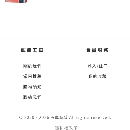
擺脫性功能障礙，運動是性能力與自信的雙重
然而，您是否想過，除了藥物之外，還有另一
性，同時也可促進關節滑液流動，強化肌肉與
療癒
張對健康同樣重要的「處方箋」？那就是——
肌腱功能、增強肌力和肌耐力、提升心肺功
總是覺得累，可能是慢性疲勞在悄悄侵蝕你
運動處方。
能、增進骨質密度，進而改善情緒和睡眠品
當腦性麻痺遇上游泳，一個小男孩的重生之路
質。
在台灣，雖然近年來國人的運動習慣逐漸提
升，但真正能夠依循科學規劃「正確運動」的
關節炎對肌肉也有顯著的影響，不活動會使肌
認識五車
會員服務
人，仍不算多。許多人想運動，卻不知道該從
肉變得無力，關節也會變得脆弱事實上，只要
何開始；有人努力了，卻因操作不當，半途而
一天完全不活動，全身的肌力可能就減少5%，
關於我們
登入/註冊
廢。這正是《精準運動》這本書存在的價值。
一週後甚至會流失約30%。某些抗關節炎藥物，
當日推薦
我的收藏
如類固醇，也會造成肌肉的病變。
林永青教授以他從醫40多年的經驗，不僅帶領
購物須知
讀者建立正確觀念，還有循序漸進的運動指
三大運動類型，助你強化關節與身心
聯絡我們
引，寫就這本很實用的「健康工具書」。
關節炎患者主要可從事3種類型的運動：關節伸
展運動、肌力運動與、心肺耐力運動。
在基本運動方面，講的是體適能的概念，包括
© 2020 - 2026 五車商城 All rights reserved.
四大面向：心肺耐力、肌力、柔軟度與身體組
●關節伸展運動
隱私權政策