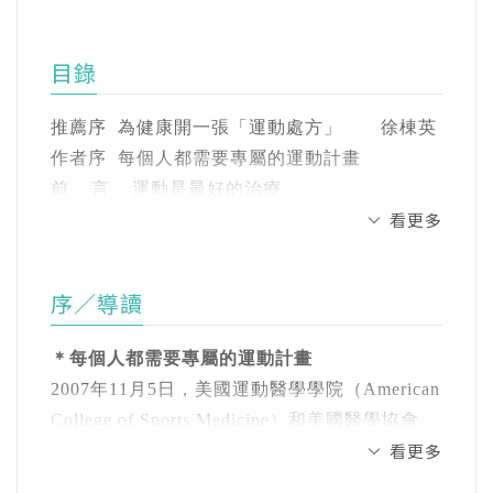
「運動是醫療」（Exercise is Medicine）的理
也是催眠治療師、針灸師，在美國行醫超過30
念，強調運動不僅是預防疾病的工具，更應納
年。 擔任過美國運動醫學學院院士、美國奧運
入日常醫療處方。但實際上，多數醫師在診間
目錄
委員會顧問、白宮運動中心顧問、美國國家衛
時間有限，難以詳盡解釋運動該怎麼做、做多
生研究院特別研究員。1987年在馬里蘭州創立
久、什麼時候做最有效與最安全。
推薦序 為健康開一張「運動處方」 徐棟英
了物理醫學與治療中心，長期協助殘疾、老人
作者序 每個人都需要專屬的運動計畫
與慢性疼痛患者，致力於強化其整體健康、增
這本書，正是為了解決這個空缺而誕生，由執
前 言 運動是最好的治療
進免疫力、加速傷後的復原、穩定情緒、減緩
看更多
業40年，臨床經驗、體育與醫學知識豐富的醫
老化、提高身心品質。
師林永青所撰寫，可以說是一本詳細的運動醫
PART 1 基本運動
療指南。幫助讀者從不動到喜歡動，從勉強活
好好呼吸也是一種運動
著有《止痛：慢性疼痛病人的療癒紀實手
序／導讀
動到建立持續習慣，逐步打造符合自身條件的
姿勢不只是外表，更是內在健康的寫照
札》、《25 Year Abstracts of OHAI
運動處方。
關節動起來，讓生活不僵硬
Publications》（2001）、《Traditional Chinese
＊每個人都需要專屬的運動計畫
心肺耐力，身體持續運作的根基
Herbal Preparations for Women’s Wellness》
2007年11月5日，美國運動醫學學院（American
全書共分四部分：第一章說明建立運動與健康
鍛鍊肌力，就是鍛鍊未來的行動力
（2001）、《Traditional Chinese Herbal
College of Sports Medicine）和美國醫學協會
的基本觀念；第二章介紹從呼吸、心肺、肌力
肌肉耐力運動，讓你走得遠也撐得久
Preparations for Older Adults》（2002）、
看更多
（American Medical Association）共同在首都
到身體協調力的9種基本運動；第三章推薦14種
肌肉爆發力運動，激發身體的瞬間力量
《The Qi of Tong Leung》（2006）、
華盛頓發表了「運動是醫療」（Exercise is