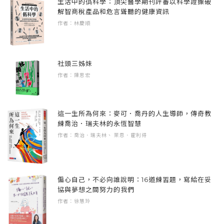
用運動延緩時間對身體老化的侵蝕
生活中的僞科學：頂尖醫學期刊評審以科學證據破
～50歲之間。
解智商稅產品和危言聳聽的健康資訊
副執行長
改善失智症惡化，設計專屬運動處方
而為了安全起見，運動前最好先向物理治療師
作者：林慶順
林友茂 金氏世界紀錄「最年長羽球員」
運動是老年人跌倒與骨折的最佳防線
或運動專業人員諮詢，本書只能當作參考用，
●痛風：關節中有尿酸結晶。
紀 政 希望基金會董事長
面對巴金森氏症，運動是延緩退化的重要策略
不能取代您的醫生和治療師們。
徐棟英 體適能教練
懷孕期運動，讓身心更強健
社頭三姊妹
●僵直性脊椎炎：大多位於腰背關節。
黃勝雄 前門諾醫院院長
更年期運動，身心從混亂到平衡的轉化旅程
最後，深深地感謝父母親和家人無限的愛、老
作者：陳思宏
鄭清榮 世壯運金牌、台中市市政顧問
運動改善尿失禁，重新掌控身體的開關
師們的教導，以及親朋好友們的關心和鼓勵。
●銀屑病關節炎（Psoriatic arthritis）：影響銀屑
運動不只降低乳癌風險，更是療癒之道
衷心感謝過去40 多年來的每一位病人，告知什
病患者。
守護子宮，運動是病變最好的預防
這一生所為何來：麥可．喬丹的人生導師，傳奇教
麼治療對他們有幫助或完全無甪。
練喬治．瑞夫林的永恆智慧
前列腺就像困在小地牢，運動可刺激它活動
作者：喬治．瑞夫林、 萊恩．霍利得
運動對關節炎患者有益
運動不再只是建議，而是防癌與治療的一部分
【推薦序】
過去人們誤以為運動會導致或加重關節炎，因
憂鬱症不只是情緒低落，而是一場影響全身的
為健康開一張「運動處方」／徐棟英 體適能教
此主張關節炎患者應避免活動。但現代醫學研
病
練
究已證實，缺乏活動的人，特別是長時間久坐
偏心自己，不必向誰說明：16道練習題，寫給在妥
用運動擺脫焦慮症的緊箍咒
在醫療領域中，我們熟悉「藥物處方」：當身
協與夢想之間努力的我們
的族群，反而更容易出現關節問題。適當的運
讓身體動起來，與肝病共存的運動處方
體出現疾病，醫師會根據病人的狀況，開立適
作者：徐慧玲
動不僅不會導致關節退化，還能延緩關節炎的
便秘不再來，運動找回腸胃的節奏
當劑量與服用方式的藥物，以協助控制病情。
惡化，因為運動能提高關節的活動度與穩定