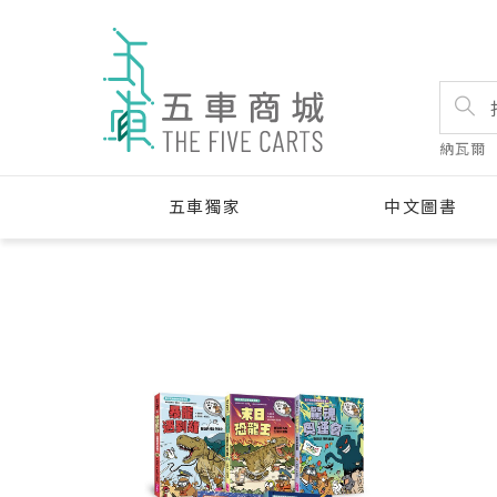
納瓦爾
五車獨家
中文圖書