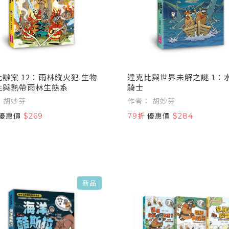
辦案 12：雨林縱火犯:生物
達克比與世界未解之謎 1：
性與熱帶雨林生態系
騎士
作者： 胡妙芬
作者： 胡妙芬
優惠價
$269
79折
優惠價
$284
新品