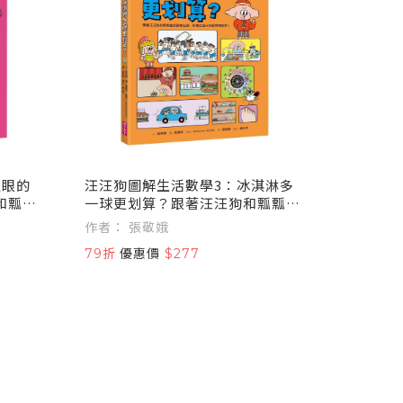
眨眼的
汪汪狗圖解生活數學3：冰淇淋多
和瓢瓢
一球更划算？跟著汪汪狗和瓢瓢蟲
的疑問
從圖像出發，解開生活中的疑問和
作者： 張敬娥
迷思！
79折
優惠價
$277