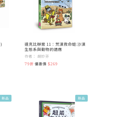
)
達克比辦案 11：荒漠救命蛙:沙漠
生態系與動物的適應
作者： 胡妙芬
79折
優惠價
$269
新品
新品