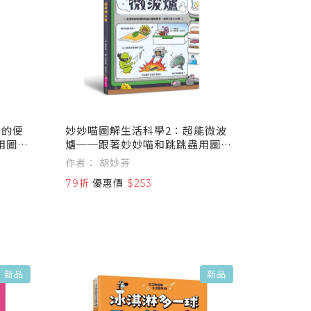
失的便
妙妙喵圖解生活科學2：超能微波
用圖像
爐──跟著妙妙喵和跳跳蟲用圖像
思考，破解生活大小問！
作者： 胡妙芬
79折
優惠價
$253
新品
新品