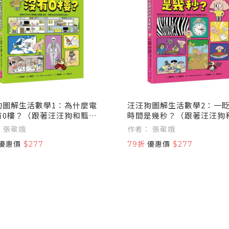
狗圖解生活數學1：為什麼電
汪汪狗圖解生活數學2：一
有0樓？（跟著汪汪狗和瓢瓢
時間是幾秒？（跟著汪汪狗
圖像出發，解開生活中的疑問
蟲從圖像出發，解開生活中
作者： 張敬娥
作者： 張敬娥
思！）
和迷思！）
優惠價
$277
79折
優惠價
$277