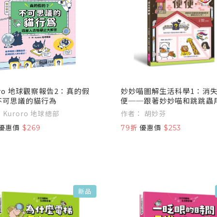
2：真的假
妙妙喵圖解生活科學1：消
不可思議的貓行為
便──跟著妙妙喵和跳跳蟲
思考，破解生活大小問！
作者： Kuroro 地球總部
作者： 胡妙芬
優惠價
$269
79折
優惠價
$253
新品