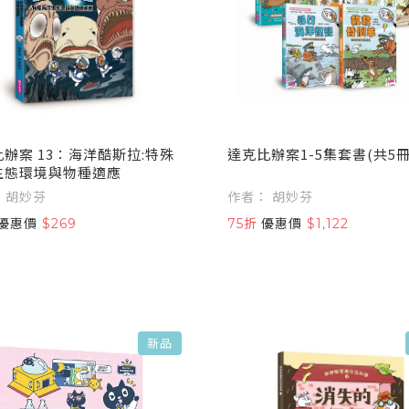
辦案 13：海洋酷斯拉:特殊
達克比辦案1-5集套書(共5冊
生態環境與物種適應
作者： 胡妙芬
作者： 胡妙芬
優惠價
$269
75折
優惠價
$1,122
新品