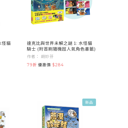
水怪貓
達克比與世界未解之謎 1: 水怪貓
騎士 (附首刷隨機超人氣角色書籤)
作者： 胡妙芬
79折
優惠價
$284
新品