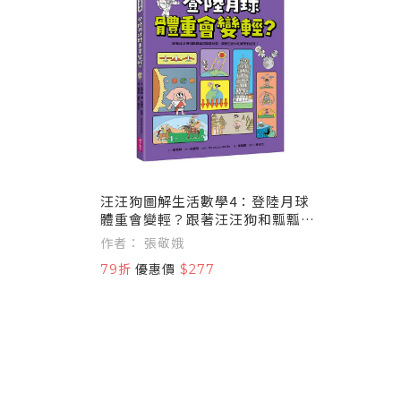
汪汪狗圖解生活數學4：登陸月球
體重會變輕？跟著汪汪狗和瓢瓢蟲
從圖解出發，解開生活中的疑問和
作者： 張敬娥
迷思！
79折
優惠價
$277