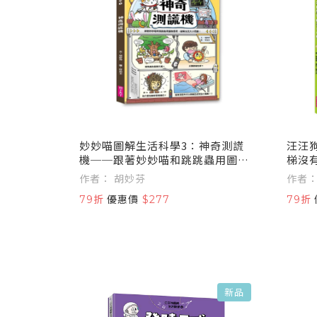
妙妙喵圖解生活科學3：神奇測謊
汪汪
機──跟著妙妙喵和跳跳蟲用圖像
梯沒
思考，破解生活大小問！
蟲從
作者： 胡妙芬
和迷
79折
優惠價
$277
79折
新品