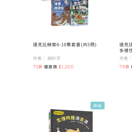
達克比辦案6-10集套書(共5冊)
達克比
多樣
作者： 胡妙芬
75折
優惠價
$1,200
79折
新品