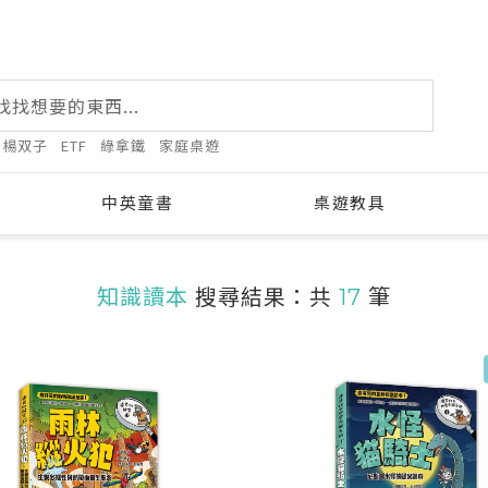
楊双子
ETF
綠拿鐵
家庭桌遊
中英童書
桌遊教具
知識讀本
搜尋結果：共
17
筆