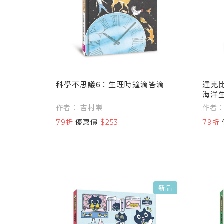
科學不思議6：生理時鐘滴答滴
達克比
海洋
作者： 吉村崇
79折
優惠價
$253
79折
新品