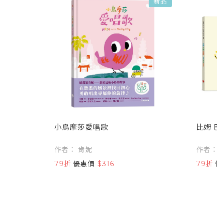
新品
小鳥摩莎愛唱歌
比姆 
作者： 肯妮
79折
優惠價
$316
79折