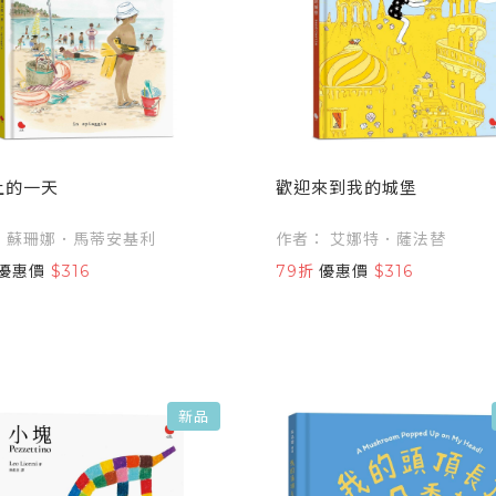
上的一天
歡迎來到我的城堡
作者： 蘇珊娜．馬蒂安基利
作者： 艾娜特．薩法替
優惠價
$316
79折
優惠價
$316
新品