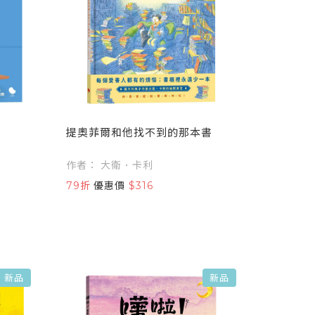
提奧菲爾和他找不到的那本書
作者： 大衛．卡利
79折
優惠價
$316
新品
新品