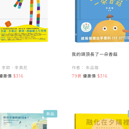
我的頭頂長了一朵香菇
作者： 李歐．李奧尼
作者： 朱品璇
優惠價
$316
79折
優惠價
$316
新品