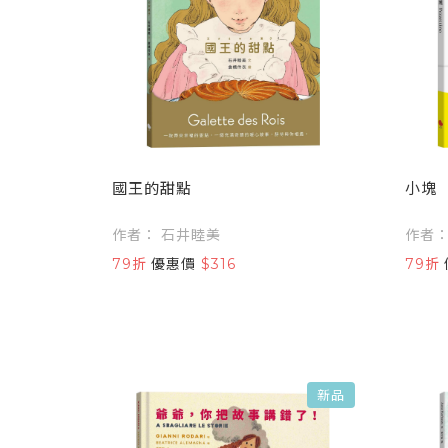
國王的甜點
小塊
作者： 石井睦美
79折
優惠價
$316
79折
新品