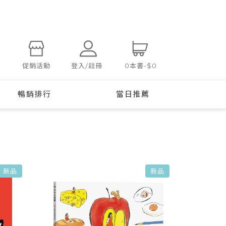
登入/註冊
促銷活動
0
本書
-
$0
暢銷排行
當日推薦
新品
新品