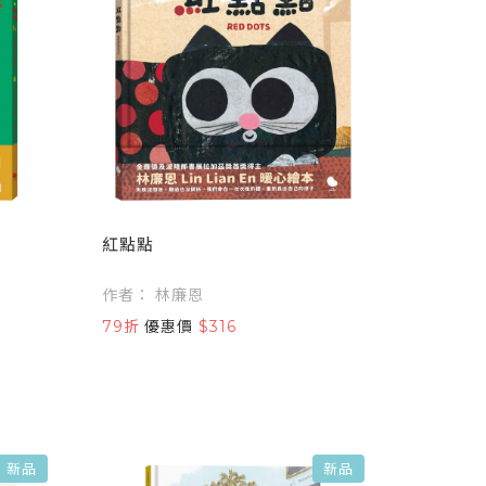
紅點點
作者： 林廉恩
79折
優惠價
$316
新品
新品