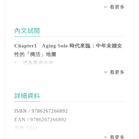
優先為自己做選擇／對父權制度下的婚姻反感
鑽研某一領域。每當某個領域引起她的興趣，
看更多
蘇予昕∣蘇予昕心理諮商所所長、暢銷作家
當生病時，誰來照顧我？
／從未考慮踏入婚姻／隨時代改變的不婚樣貌
便會投入其中，透過親身體驗和提問來撰寫書
金荷娜∣《兩個女人住一起》作者
我要工作多久才能準備退休？
籍。儘管涉獵多個領域，但她始終專注於，個
張日昊∣《悲傷的訪問》作者、《時事IN》記者
3、不生小孩的女性很自私嗎？
內文試閱
人及群體思想所創造的變化與成長的故事。
作為獨居的不婚中年人，作者訪問了19位像她
生育是人生最深刻的經歷嗎？／低出生率社會
本書剖析了在性別文化及少子化、高齡化等社
一樣獨居的中年不婚女性，探討她們在這個社
中的不婚女性／積極參與社會活動的不婚女性
Chapter1 Aging Solo 時代來臨：中年未婚女
陳思瑋(譯者)
會現象，都與台灣相近的南韓。以19位中年單
會中選擇不結婚的原因、如何應對孤獨、建立
性的「獨活」地圖
韓國外國語大學對外韓文翻譯研究所畢業，現
身女性們的生活方式與哲學觀為典範，了解她
親密關係，以及準備養老的過程。書中不只關
4、Aging Solo比較孤獨嗎？
1、成為單身中年
為專職譯者。期許自己用更寬廣的視野看世
們的故事，讓我更能享受現在，安心準備不寂
注Aging Solo女性所「缺少」的，更著眼於她們
享受獨自一人的心境／社會需要應對的孤立問
看更多
「老處女一詞消失了。」
界，與讀者分享優秀有趣的作品。
寞的獨老人生。——林維君，臨床心理師、台
所「擁有」的豐富生活。透過他人的經驗故
題
灣臨床心理學會理事
事，我們可以從全新角度重新構建自己的生
這是我在二〇二二年七月瀏覽網路新聞時吸引
作品與學經歷請參考
活。
5、獨自生病時怎麼辦呢？
詳細資料
到我的標題。新聞說以負面方式形容大齡不婚
lifentranslatez.mystrikingly.com/
我們都是獨自來到這個世界上的，然後獨自或
監護人為何一定要是家人？／「互相照顧」的
女性的「老處女」一詞在新聞標題中漸漸減
與他人共度一段時光，最後再獨自一人離開。
ISBN / 9786267266892
當不婚已成為無法逆轉的全球社會趨勢，我們
良性循環／消除過度恐懼的照顧關係
少，現已不再使用。
孤獨、照顧、生計、養老、死亡，是所有人都
EAN / 9786267266892
更應該重新審視現有的社會制度。
會遇到的問題，而面對這些問題的方式構成了
頁數 / 304
Chapter 2 獨身不等於孤獨：家庭之外鬆散又
《京鄉新聞》（경향신문）新聞資料組Dive爲
各自的人生。沒想到聽了她們的故事竟讓我感
看更多
尺寸 / 14.8x21x1.4cm
Aging Solo們多樣且豐富的經驗與見解，為我們
安全的親密關係