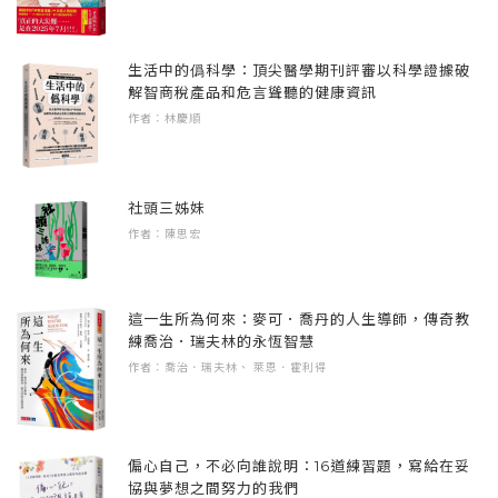
在回顧最近的變化時，我突然想起十多年前發
Chapter 3 孤獨終老的謊言：為生計、居住、
數我也嚇了一跳。
生的事，不禁笑了出來。四十二歲那年，我辭
照顧、死亡做準備的想像
生活中的僞科學：頂尖醫學期刊評審以科學證據破
去了做了十八年的工作。明知道老老實實工作
1、自力更生的工作
不知從中年的何時開始，問起年紀時連我自己
解智商稅產品和危言聳聽的健康資訊
就能一直做到退休，但我卻覺得這不是我要走
長久工作的方法／消除對未來的過度焦慮／獨
都會搞不清楚，在算自己幾歲時也會驚訝地感
作者：林慶順
的路，便毫無準備地辭去工作。於是某位前輩
自生活並非弱勢階層
到：「時間居然過得如此之快！」我相信不只
把我叫去會議室問我為什麼想辭職，要我再多
有我如此。
想想。最後在說服我的過程中，前輩鬱悶地
2、要住在哪裡呢？
社頭三姊妹
說： 「你這個年紀沒老公也沒兒女，這樣還辭
制度與面積的不公平待遇／確保居住穩定性的
作者：陳思宏
對我而言，一個人生活就跟年紀增長一樣，若
職是要怎麼辦？你要毀掉自己的人生嗎？」
各種方法／建立緊密聯繫的生活方式
沒人問起自然不會意識到這個事實。當然常常
有因獨自一人而極度開心或痛苦的時刻，但那
這一生所為何來：麥可．喬丹的人生導師，傳奇教
不知道這是極度擔心我，還是直接的指責，他
3、Aging Solo與父母照護
也只是瞬間的感受，很快就會因忙於工作和玩
練喬治．瑞夫林的永恆智慧
這番模糊不清的話讓我愣住了，我不記得自己
負責照顧父母的不婚女兒們／照顧家庭與看護
樂而被遺忘。然而，一個人生活與一個人老去
作者：喬治．瑞夫林、 萊恩．霍利得
回答了什麼，只留下一個明確的印象，「我這
的泥淖／照顧不是女性的專職，而是大家的責
也是有差異的。雖然變老這件事經常成為談話
個年紀的女性要是沒老公、沒兒女，而且連一
任
與討論的話題，但人們卻很少談論獨自生活這
個正職的工作都沒有，人生應該就像是毀了
件事，尤其是邊獨自生活邊老去的話題，大家
偏心自己，不必向誰說明：16道練習題，寫給在妥
吧」。
4、面對臥病在床與孤獨死
似乎都覺得這是必須自己承受的私人問題。
協與夢想之間努力的我們