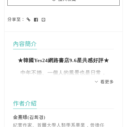
分享至：
內容簡介
★韓國Yes24網路書店9.6星共感好評★
中年不婚、一個人的風景也是日常，
看更多
SOLO女子的新生活地圖想像！
作者介紹
獨自變老也能自在不孤獨，共同前行的安心生
活指南，從此擺脫焦慮，擁抱獨身精彩。
金熹暻(
김희경)
紀實作家。
首爾大學人類學系畢業，曾擔任