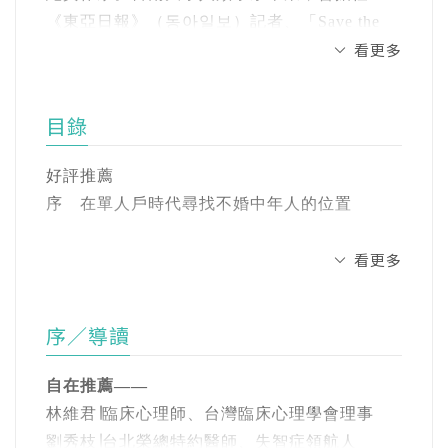
傳統家庭解體、未婚人口增加、非親屬家庭擴
《東亞日報》（동아일보）記者、「Save the
大……中年未婚、獨居生活是種異常嗎？代表
看更多
Children」權利宣導部長／事業本部長、文化體
人生失敗嗎？
育觀光部部長助理、性別平等和家庭部副部
長。從2023年開始，成爲江原大學文化人類學
單人家庭時代，從人際關係、財務規畫、住
目錄
系客座教授，講授家人、親屬和媒體的故事。
房、醫療、到退休，深入探索熟齡獨居者的新
著作有《異常的正常家庭》（이상한 정상가
生活模式。
好評推薦
족）、《女性的工作：重新整理》（여성의 일,
序 在單人戶時代尋找不婚中年人的位置
새로 고침）（合著）、《這是我的人生》（내
對「Aging Solo」來說，獨自生活並非特立獨
인생이다）、《我的聖地亞哥，獨自一人也共
行，而是平凡而自然的生活方式之一。
Chapter 1 Aging Solo 時代來臨：中年未婚女
看更多
同前行之路》（나의 산티아고, 혼자이면서 함
性的「獨活」地圖
께 걷는 길）、《賣座電影的再構》（흥행의 재
根據內政部2023年最新統計顯示，單人戶占全
1、成為單身中年
구성）等。
序／導讀
台灣家戶數整體比例達36%，且成長率高達
心靈富足的中年「單身生活」／因為不再年輕
3.2%。越來越多人選擇了獨活的方式，然而做
而變得自在／自我認知與他人眼光的差距
她對解讀人們的行為模式、觀察社會現象，以
自在推薦——
出這般選擇之後，焦慮與徬徨仍然縈繞。
及思考如何改變這些事物有濃厚的興趣。然
林維君∣臨床心理師、台灣臨床心理學會理事
2、當有人問起不婚的理由
而，從她的著作列表可以看出，她並非只堅持
劉秀枝∣台北榮總特約醫師、失智症領航人
不婚到老後會感到孤單嗎？