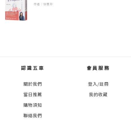
有尊嚴地結束損傷的生命／生命的最後誰能代
作者：徐慧玲
不管別人怎麼看，多虧了我「沒老公、沒兒
理我？／消除對孤獨死的恐懼
自從我開始在政府部門工作後，我開始把邊獨
女」而沒有被綁住，我得以多次獨自長途旅
自生活邊老去視為一種共同的生活方式，而不
5、變成老奶奶後也能互相照顧嗎？
行，也因此才能體驗新的冒險。我所累積的寶
僅僅是個人問題。隨著單人戶激增的趨勢，二
承擔彼此活下去的老年／彼此照顧的「鹿頸香
貴經驗，都是離開了安穩工作進入陌生領域才
〇二〇年韓國政府成立了一個由多部門共同組
社區」／鄰里的相互照顧
能經歷到的。當然，就算有家庭，這些體驗也
成的人口政策專責小組，開始推出針對單人戶
並非不可能，但在做人生重要決策時，單身的
的政策。在政府文件與報告中，分析各年齡層
Chapter 4 在社會中創造不婚者的空間：期待能
人可以只考慮自己，因此更容易將想法付諸行
單人戶增加的原因部分說明得有如公式一般，
善待「我」和「我們」的制度
動。
認識五車
會員服務
還像饒舌歌詞一樣反覆，尤其顯眼。
1、對不婚狀態的單身歧視
關於我們
登入/註冊
住居與工作場所的歧視／「單身稅」和家庭問
在強調家庭觀念的社會裡，我無法形容長時間
「青年未婚，中年離婚，老年死別。」
題／對年長不婚女性的偏見
獨自生活的經驗是非常光明、溫暖的。然而，
當日推薦
我的收藏
這段經歷也擴展了我對世界、對他人的理解。
即使在許多狀況下這個描述算是事實，但這個
購物須知
2、建立包容單身者的制度
離婚後，我得以回顧我長期身處的制度與生
說明仍太過簡單了，尤其是關於中年的部分。
聯絡我們
不是家人負責照顧，而是照顧者才是家人／將
活，對於脫離主流生活，以及社會少數群體被
四十歲以上的中年單人戶中，許多人是不把結
代理我的人制度化
憑空貼上汙名標籤的不公平誤會，我也有了更
婚視為義務的不婚者，怎麼能如此籠統地概括