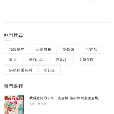
了確認新聞標題中描寫女性的方式發生了怎樣
到如此安心，單身的我們終究並非一個人。生
注音 / 無
開拓了超越傳統家庭框架的視野，並帶來完善
1、你最愛的那個人？
的變化，他們對十年間七百六十三萬八千一百
命的答案並非固定，放下無謂的恐懼，現在是
裝訂 / 平裝
制度的新社會想像。
被浪漫愛情壟斷的親密關係／親密是有各種形
三十九條新聞全面分析，結果顯示「老處女」
時候想像不一樣的未來了。——金荷娜，《兩
語言 / 中文繁體
式的／不需要是「唯一」的情緒關係
一詞最後出現在二〇二〇年四月的新聞標題
個女人住一起》作者
無論是已屆中年的單人戶，還是決定單身過生
級別 / 無
裡。Dive的分析表示：「我們達成了某種默
活的人，這本書都將帶來不同的視角和啟發，
2、不婚者真的從家庭中獨立了嗎？
熱門搜尋
契，認為稱某人爲老處女是無禮的行爲。」
由畢業、就業、結婚、生育所構成的社會時間
更是理解一人家庭群體和社會的重要指南。
父母對於女兒不婚的不安／尋找與家人間的適
表窄化了生命的空間，限縮了我們的想像。這
當距離／在獨立與束縛之間
知識繪本
心靈成長
鏡好讀
字辭典
這是令人開心的變化。仔細一想，日常生活中
本書的內容拓展了這個世界的邊界，打破了
已經很久沒聽到或看到「老處女」這個詞了，
散文
奇幻小說
張忠謀
文學花園
「別無選擇」的觀念。作者在規範和固有觀念
3、以友誼爲中心的人生
「剩女」一詞最近也很少使用了，「高收入女
外，為我們搭起了一條可以跨越成見的橋梁。
因距離與時間而興衰的友誼／隨年齡增長而減
疾病照護系列
小行星
性花錢如流水，爲享受人生而不結婚」等令人
——張日昊∣《悲傷的訪問》作者、《時事IN》
少的朋友們／朋友不會憑空誕生
匪夷所思的說法也幾乎不見了，真令人感到高
記者
熱門書籍
興。由於單人戶大幅增加，一般女性上了年紀
4、依靠他人在社區裡扎根
後依舊獨自生活的情況也不少見，自然就產生
沒有規則也圓滿進行的聚會／比家人更緊密的
【自序】
我所看見的未來 完全版(竜樹諒預言漫畫集)
了這樣的變化。
作者：竜樹諒
關係／互相照顧的共同體／在社區中扎根
在單人戶時代尋找不婚中年人的位置
今年來到獨自生活的第二十個年頭，數到這個