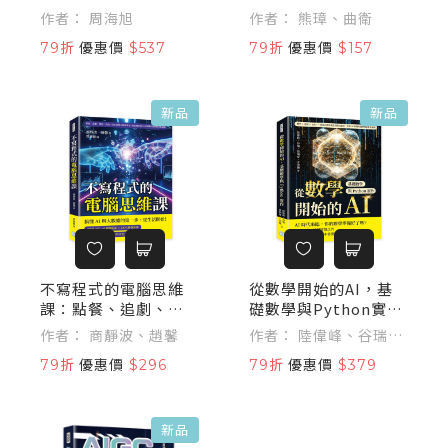
與思考
星辰定位×指南工具
作者： 周海旭
作者： 熊璋、曲衛
×衛星導航……追溯
79折
優惠價
$537
79折
優惠價
$157
定位科技的演化，理
解人類如何在未知中
找到路
新品
新品
不寫程式的電腦思維
從數學開始的AI，基
課：點餐、追劇、導
礎數學與Python實
航，我的日常其實都
作：機率×卷積×池
作者： 商靜波、趙馨
作者： 陸偉峰、谷瑞、
在跑演算法？用最簡
化……從核心數學概
蔡炳育、王美艷
79折
優惠價
$296
79折
優惠價
$379
單的方式讀懂最重要
念到程式應用，學會A
的科技思維
I背後的邏輯與演算法
基礎
新品