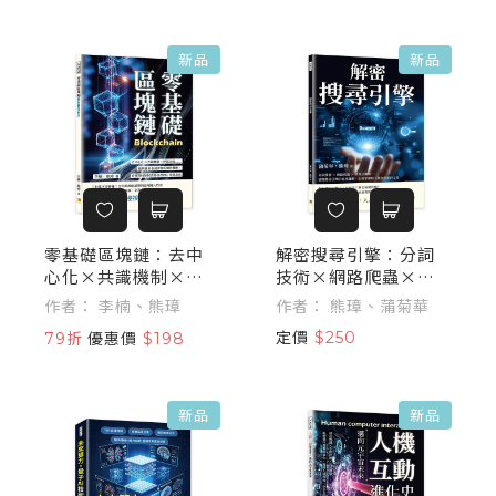
術與應用脈絡
新品
新品
零基礎區塊鏈：去中
解密搜尋引擎：分詞
心化×共識機制×智
技術×網路爬蟲×演
慧合約……破解抽象
算法機制……破解搜
作者： 李楠、熊璋
作者： 熊璋、蒲菊華
名詞背後的運作機
尋引擎的流程邏輯，
定價
$250
79折
優惠價
$198
制，看懂科技如何改
全面掌握每天都在使
變我們的日常與未來
用的工具
新品
新品