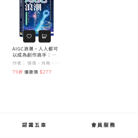
AIGC浪潮，人人都可
以成為創作高手：顛
覆創作思維！從提示
作者： 張俊、肖堯、吳
詞到文本、影像、影
科盟
79折
優惠價
$277
音的內容生成，活用C
hatGPT與Midjourne
y拓展視覺發展
認識五車
會員服務