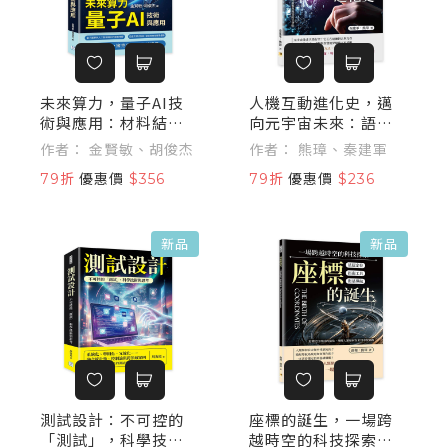
未來算力，量子AI技
人機互動進化史，邁
術與應用：材料結構
向元宇宙未來：語音
模擬、癲癇腦波預
辨識×手勢控制×沉
作者： 金賢敏、胡俊杰
作者： 熊璋、秦建軍
警、基因表達分
浸體驗……追溯操作
79折
優惠價
$356
79折
優惠價
$236
析……解決傳統AI算
習慣的演化，揭開人
力瓶頸，重構未來產
類如何一步步走向虛
業版圖
擬與現實的交會點
新品
新品
測試設計：不可控的
座標的誕生，一場跨
「測試」，科學技術
越時空的科技探索：