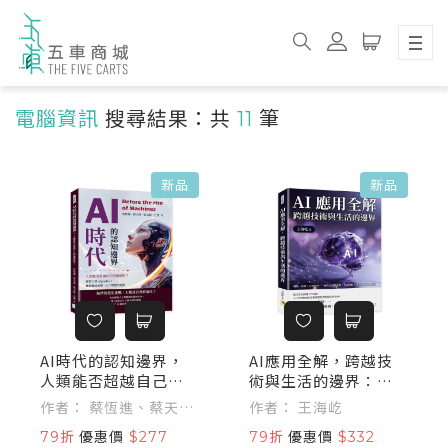
電腦資訊
搜尋結果：共
11
筆
新品
新品
AI時代的認知邊界，
AI應用全解，跨越技
人類能否超越自己的
術與生活的邊界：場
創造物？：從智人到A
景、技術、人性思
作者： 蔡恆進、蔡天
作者： 王海屹
lphaGo！機器崛起前
考……融入生活與產
琪、張文蔚、汪愷
79折
優惠價
$277
79折
優惠價
$332
傳，人工智慧的起點
業，全面理解AI的技