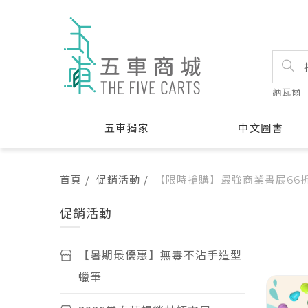
納瓦爾
五車獨家
中文圖書
首頁
促銷活動
【限時搶購】最強商業書展66
促銷活動
促銷
【暑期最優惠】無毒不沾手造型
75
蠟筆
折