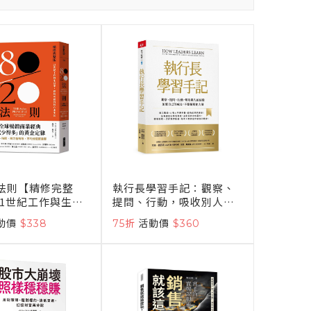
0法則【精修完整
執行長學習手記：觀察、
21世紀工作與生活
提問、行動，吸收別人的
無可避的核心求生
經驗加速自己的成長，不
動價
$338
75折
活動價
$360
斷擴展能力圈