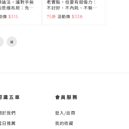
辯論法，讓對手無
老實點，但要有殺傷力：
的思維布局：先發
不討好、不內耗、不裝
概念界定×欲擒故
懂，聰明處世的15堂人生
動價
$315
75折
活動價
$338
捉破綻，鍛鍊臨場
戰術課
讓你的言辭無懈可
認識五車
會員服務
關於我們
登入/註冊
當日推薦
我的收藏