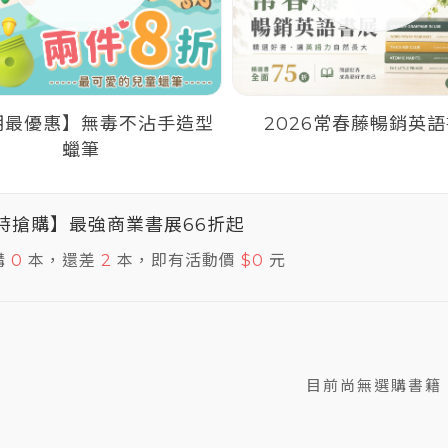
期最優惠】無毒不沾手造型
2026常春藤暢銷英
蠟筆
時搶購】最強商業書展66折起
購
本，還差
本，即有活動價
元
0
2
$0
目前尚無選購書籍