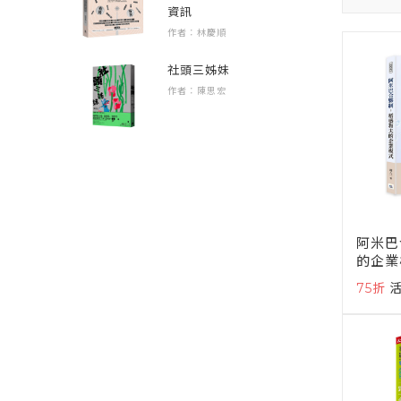
資訊
作者：林慶順
社頭三姊妹
作者：陳思宏
阿米巴
的企業
權責分
75折
米巴經
「賣命
同合夥