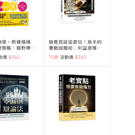
崩壞，照樣穩穩
銷售就該這麼玩！高手的
對策略、選對標
實戰說服術：利益誘導✖
低買進，迎接財富
第三方影響 ✖分解價
動價
$360
75折
活動價
$360
格……破解客戶的「不可
能」，讓你的每一次溝通
都值千萬！