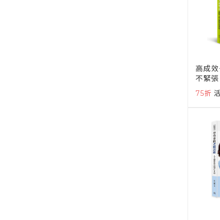
高成效
不緊張
饋增進
75折
主管、
指南