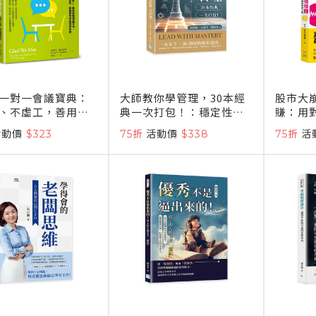
一對一會議寶典：
大師教你學管理，30本經
股市大
、不虛工，善用前
典一次打包！：穩定性地
賺：用
互信、激發動力，
帶✖組織理論✖目標管
的、逢
活動價
$323
75折
活動價
$338
75折
活
部屬都受用的溝通
理……去蕪存菁、濃縮精
再分配
華，一次讀懂最強管理智
慧，輕鬆提升職場競爭
力！