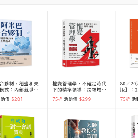
合夥制，稻盛和夫
權變管理學，不確定時代
80／2
模式：內部競爭×
下的精準領導：跨領域合
版】：
配×股權激勵，阿
作×挑戰性目標×成長型
中，避
活動價
$281
75折
活動價
$299
75折
活
營模式，讓員工從
思維，破解組織瓶頸，看
法
打工人」變成「共
世界知名企業如何打造超
人」！
一流管理體系！