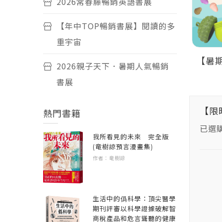
2026常春藤暢銷英語書展
【年中TOP暢銷書展】閱讀的多
重宇宙
】閱讀的多
2026親子天下．暑期人氣暢銷書
【暑
2026親子天下．暑期人氣暢銷
展
書展
【限
熱門書籍
已選
我所看見的未來 完全版
(竜樹諒預言漫畫集)
作者：竜樹諒
生活中的僞科學：頂尖醫學
期刊評審以科學證據破解智
商稅產品和危言聳聽的健康