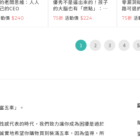
的老闆思維：人人
優秀不是逼出來的！孩子
零漏洞
己的CEO
的大腦也有「燃點」：以
路可退
內在動機取代外部強迫！
制人×
活動價
$240
75折
活動價
$224
75折
活
從依賴到自律，打造孩子
縱×捕
的終身成長力
反應，
擊！
1
2
3
4
5
富五車」。
性感代表的時代，我們致力讓你成為困擾是過於
誠實地希望你購物買到裝滿五車，因為值得，所