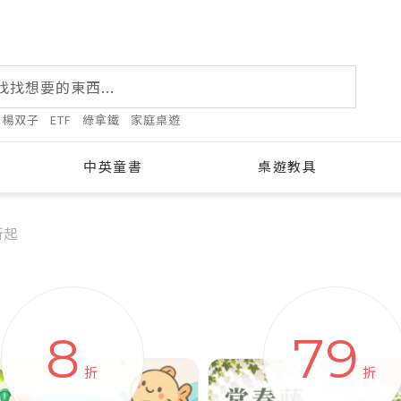
楊双子
ETF
綠拿鐵
家庭桌遊
中英童書
桌遊教具
折起
活動
8
79
折
折