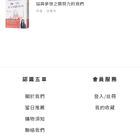
當下
協與夢想之間努力的我們
過這段青黃不接的親職狀態。
臉書粉專：陳品皓臨床心理師
作者：徐慧玲
PART 3給青少年的「避險預警課」
（facebook.com/antisocialphobia）
《做青少年願意傾訴的大人：拆解24個青春期
3-1避險預警課題一：詐騙手法進化中，談談數
難題，看見過曝世代的需求、焦慮與煩惱(10-18
位性別暴力
歲適用)》
「Deeepfake」與「台版N號房」
孩子為什麼會上當：無所不在的犯罪手法
▎孩子願不願意說，取決於大人怎麼聽 ▎
利用青春期心理的常見詐騙手法
當孩子邁入青春期，劇變的開關悄然按下。
事件發生後大人的反應
3-2避險預警課題二：「戀愛，練不愛」的青春
認識五車
會員服務
曾經黏人的孩子，一夕之間變得冷淡、易怒、
戀愛學
封閉自己──
關於我們
登入/註冊
繪本《用自己來愛你》：與青少年「談感情」
不再分享心事、動輒頂嘴、說謊掩飾，甚至拒
不盲目的愛，才是真的愛你！
當日推薦
我的收藏
絕上學。
孩子交友的界線與分際
父母焦慮又困惑：「到底該怎麼做，才能重新
購物須知
為愛畫出安全底線
靠近他？」
聯絡我們
3-3避險預警課題三：面對失落、 失去與離別