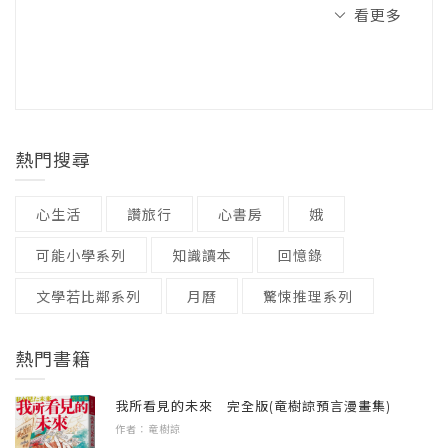
慾望的推手：多巴胺
看更多
預防性的家庭教育和孩子一起攜手共創現在家
開數 / 25開
1-2 XY世代的我們，Z世代的他們
庭經驗的美好沃土。
注音 / 無
先看懂孩子發出的訊號，爸媽才能穩定應對！
青黃不接的「鬱兒」世代
裝訂 / 平裝
從自我覺察開始，阻斷潛意識裡的舊程式育
透過文章、講座和線上音頻的分享，以專業心
語言 / 中文繁體
●一上高年級，孩子動不動就頂嘴、愛理不
兒，更像是整理舊家的過程
理學的角度，協助你重新認識覺察自己，修補
級別 / 無
理又玻璃心，他的叛逆背後其實有話要說？
1-3當他的青春期遇上你的更年期
傷痛、療癒親子、伴侶、職場等關係。著有暢
熱門搜尋
●網路與現實交錯的人際糾結，為什麼孩子
關係倦怠，是父母內心不能說的秘密
銷書籍：《恆溫教養》、《當最親的人成為傷
寧願發IG限動也不跟你互動？
被挑戰的父母，請先共情孩子的玻璃心
痕》、《看不見的傷，更痛：療癒原生家庭的
心生活
讚旅行
心書房
娥
●「多巴胺赤字」如何造成孩子對3C依賴的
1-4一整個世代的「鬱兒現象」
傷痛，把自己愛回來》、《從此，不再複製父
上癮行為？
網路如何影響「鬱兒」表達情緒的方式
可能小學系列
知識讀本
回憶錄
母婚姻：35種練習，揮別婚姻地雷，找回幸
●網路如虎口，數位時代孩子怎麼避開釣魚
疫情下的未成年兒少族群
文學若比鄰系列
福》。
月曆
驚悚推理系列
詐騙、性別暴力的危險？
重拾經營親子關係，看看國際怎麼做
歡迎追蹤訂閱
理解孩子之前，請先別放棄！
熱門書籍
PART2 上一秒天堂，一秒地獄的青春期關卡
臉書粉絲專頁：黃之盈心理師的暖心園地
面對數位時代裡的「鬱兒」風浪，不擔心，本
2-1世代交棒，親子關係鴻溝其來有自
Podcast頻道：《Face崩潰娃的鎮定計》
我所看見的未來 完全版(竜樹諒預言漫畫集)
書將陪你穿越青春期的身心風暴與社群焦慮，
是時候讓孩子探索人生中的「灰色地帶」
作者：竜樹諒
看見：