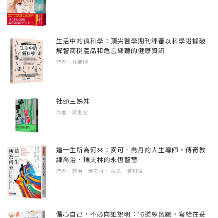
肯定三法，讓青春期孩子不排斥你的讚美
陳品皓
2-2青春期孩子開始對「全能的父母」幻滅
米露谷心理治療體系策略長
1.青春期的大腦發生什麼事
父母的回應，就像迴力鏢
米露谷新店心理治療所負責人
2.慾望的推手「多巴胺」為何會影響孩子成
生活中的僞科學：頂尖醫學期刊評審以科學證據破
用閒聊重新連結親子關係
臨床心理師
解智商稅產品和危言聳聽的健康資訊
為負責的大人或放任的巨嬰
有效益的溝通方式，讓對話不再徒勞無功
作者：林慶順
3.3C的控管有多重要？怎麼控管？
2-3覺知父母：從責罵孩子的話語中，找到自己
畢業於國立政治大學心理學研究所臨床組，長
4.在與孩子的互動中，找到父母自己的童年
童年的陰影
年提供青少年心理諮商服務。相信透過生命間
陰影
親子關係不是短跑，是馬拉松
彼此真誠的交流，將能開啟一段生命影響生命
社頭三姊妹
5.引導青少年一起面對戀愛、挫折、失落、
父母的反應，牽動孩子一輩子
作者：陳思宏
的旅程。於是和團隊共同創立了「米露谷心理
數位陷阱等教養問題
嚴厲的父母無法和孩子心連心，但縱容的父母
治療體系」，致力於將優質且專業的心理健康
也不吃香
資源，帶進能力所及的每一個角落。
提早知道青春期孩子的生理特色，行為模式，
這一生所為何來：麥可．喬丹的人生導師，傳奇教
2-4被網路賦權也奪權的Ｉ世代
就能理解孩子錯縱複雜的身心困境，接住孩子
練喬治．瑞夫林的永恆智慧
多巴胺帶來的「虛擬高潮」
著有《弄懂6-12歲孩子的內心X情緒X行為問
作者：喬治．瑞夫林、 萊恩．霍利得
發出的求助訊號。
媒體分級，對孩子來說到底是什麼？
題》（禾禾文化）、《心理韌性》（親子天
解除外在分心刺激，找回沉浸式的心流狀態
下）、《暫停情緒風暴》（禾禾文化）、《過
與孩子建立互信互愛的緊密關係，陪伴孩子渡
３ｃ碎片化時代來臨，練習「正念活動」關注
曝世代》（親子天下）等書。
過這段正在轉大人的變型時期，更陪伴爸媽渡
偏心自己，不必向誰說明：16道練習題，寫給在妥