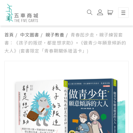
首頁
中文圖書
親子教養
青春起步走，親子練習套
書：《孩子的叛逆，都是想求助》+《做青少年願意傾訴的
大人》(套書限定「青春期關係增溫卡」)