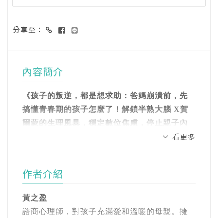
分享至：
內容簡介
《孩子的叛逆，都是想求助：爸媽崩潰前，先
搞懂青春期的孩子怎麼了！解鎖半熟大腦 X賀
爾蒙的生理風暴，穩定數位焦慮，停止親子內
看更多
耗》
── 教養暢銷書《恆溫教養》作者黃之盈心理
師‧最新著作──
作者介紹
最貼近家庭與校園現場的青春解答
黃之盈
手機黏著 ‧人際糾結 ‧情緒激動 ‧愛理不理
諮商心理師，對孩子充滿愛和溫暖的母親。擁
你家的孩子也是這樣嗎？