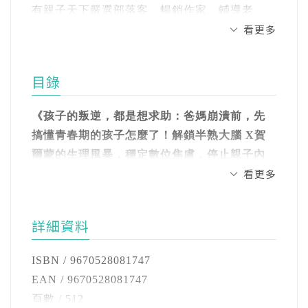
有親子天下嚴選部落客、暢銷作家、輔導老
看更多
師、媽咪拜駐站作家、未來FAMILY駐站作家、
／你我正處在一個孩子身心失調，爸媽疲於管
3-6蒙特梭利國際助理教師、0~5歲AEE藝術塗
教的「育兒vs鬱兒」時代／
鴉認證教師等身分，也是各公部門、家庭教育
目錄
中心、學校單位、財團法人、法院、基金會熱
校園與輔導經驗豐富的黃之盈心理師，看見了
烈邀約的企業講師，具備上百場的講座和工作
這一代爸媽的煩惱：
《孩子的叛逆，都是想求助：爸媽崩潰前，先
坊帶領人的經驗，多次受邀各基金會和校園親
搞懂青春期的孩子怎麼了！解鎖半熟大腦 X賀
職講座、企業壓力調適、情緒紓解、父母賦能
想靠近孩子又怕誤踩地雷；想聊天，爸媽開口
爾蒙的生理風暴，穩定數位焦慮，停止親子內
工作坊、自傷和自殺防治講習、企業正向溝
閉口卻只會聊功課成績；不想複製上一代的打
看更多
耗》
通、個案研討會、原生家庭療癒、關係增進的
罵教育，憤怒時又忍不住教訓孩子；孩子的青
作者序 你我都正處在孩子身心失調的「鬱兒」
議題的講習主題和工作坊！
春期遇上爸媽的工作上升期、生理更年期，家
時代 黃之盈
詳細資料
庭工作兩頭燒，勞心勞力又不討好……這些問
在心理療癒的實務中，她秉持著「當一個人被
題怎麼辦？
PART1 越來越陌生的孩子vs束手無策的爸媽
聽懂，他將不再感到瘋狂。」「如果你聽不見
ISBN / 9670528081747
1-1重返青春期的「父母新手村」
自己的哭聲，就不容易聽見孩子的哭聲！」主
EAN / 9670528081747
／一本所有家長都該入手的「青春期使用說明
青春期的躍動大腦
張我們可以改寫原生家庭的傷痛，更希望透過
頁數 / 512
書」／