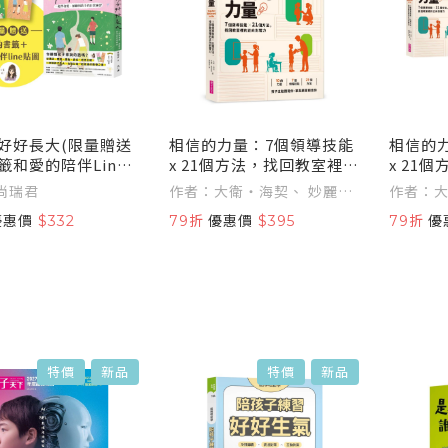
好好長大(限量贈送
相信的力量：7個領導技能
相信的
籤和愛的陪伴Line
x 21個方法，找回教室裡的
x 21
：一起學會愛、傾聽
正向影響力
正向影
尚瑞君
作者：大衛‧海契、 妙麗‧
作者：大
的陪伴練習
導力教
桑莫絲
桑莫絲
優惠價
$332
79折
優惠價
$395
79折
優
特價
新品
特價
新品