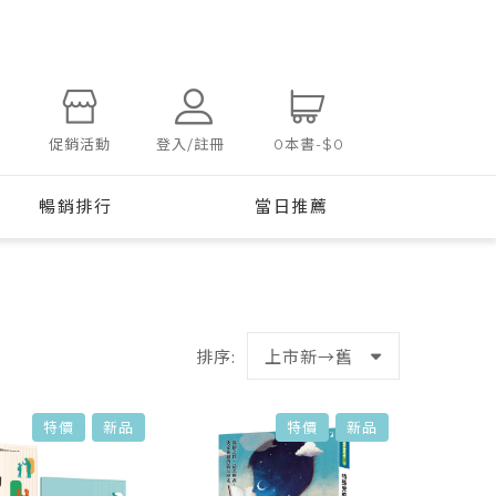
登入/註冊
促銷活動
0
本書
-
$0
暢銷排行
當日推薦
排序:
上市新→舊
特價
新品
特價
新品