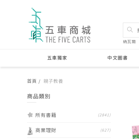
納瓦爾
五車獨家
中文圖書
首頁
親子教養
商品類別
所有書籍
書籍
(2841)
商業理財
(627)