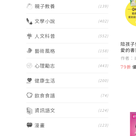
親子教養
(139)
文學小說
(402)
人文科普
(552)
陪孩子
愛的書
藝術風格
(158)
貼圖)
作者：
與放手
心理勵志
(443)
79折
健康生活
(200)
飲食食譜
(74)
資訊語文
(124)
漫畫
(123)