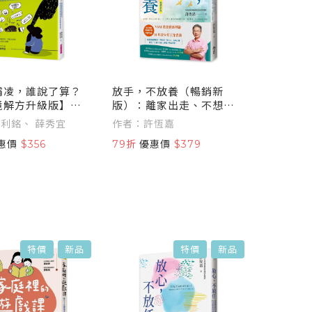
霸凌，誰說了算？
放手，不放養（暢銷新
境解方升級版】：
版）：離家出走、不想上
育現場實況，給家
學也可以？用準大人的視
利銘、 薛秀宜
作者：許恆嘉
的霸凌防制實踐指
角一起生活，讀懂他們不
惠價
$356
79折
優惠價
$379
說、不問、不談的心裡話
特價
新品
特價
新品