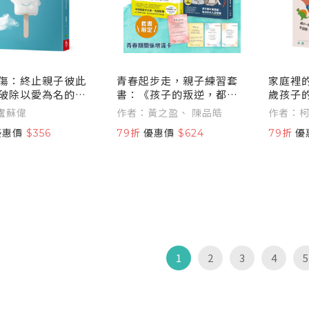
傷：終止親子彼此
青春起步走，親子練習套
家庭裡
破除以愛為名的控
書：《孩子的叛逆，都是
歲孩子的
賴，找回家的歸屬
想求助》+《做青少年願意
教，用
盧蘇偉
作者：黃之盈、 陳品皓
作者：柯
傾訴的大人》(套書限定
達、人
珮岐
優惠價
$356
79折
優惠價
$624
79折
優
「青春期關係增溫卡」)
（附贈
學影片
1
2
3
4
5