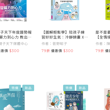
7親子天下年度趨勢報
【圖解輕鬆學】陪孩子練
是不是
算力到心力 教出世
習好好生氣：冷靜錦囊 X
【全情
的下一代
表達對策 X 互動教案，不
直擊教
親子天下媒體中心
作者：菅野昭子
作者：陳
後悔的憤怒管理
長老師
優惠價
$300
79折
優惠價
$300
79折
優
南
特價
新品
特價
新品