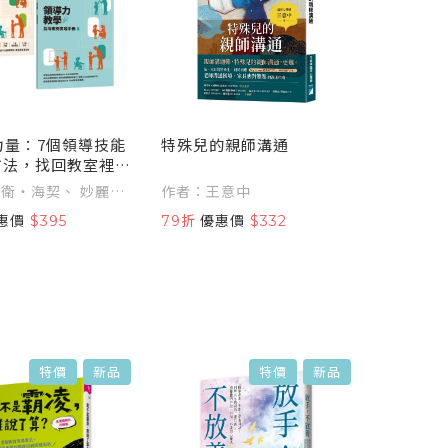
力量：7個領導技能
特殊兒的親師溝通
個方法，找回教室裡的
響力 【首刷附贈領
衛‧海契、 妙麗‧
作者：王意中
學台灣實踐手冊】
惠價
$395
79折
優惠價
$332
特價
新品
特價
新品