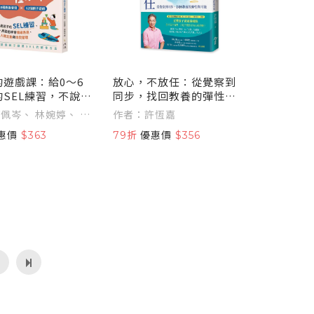
的遊戲課：給0～6
放心，不放任：從覺察到
SEL練習，不說
同步，找回教養的彈性與
遊戲學會情緒表
可能
佩岑、 林婉婷、 廖
作者：許恆嘉
際互動與自我管理
惠價
$363
79折
優惠價
$356
「親子互動遊戲教
」）