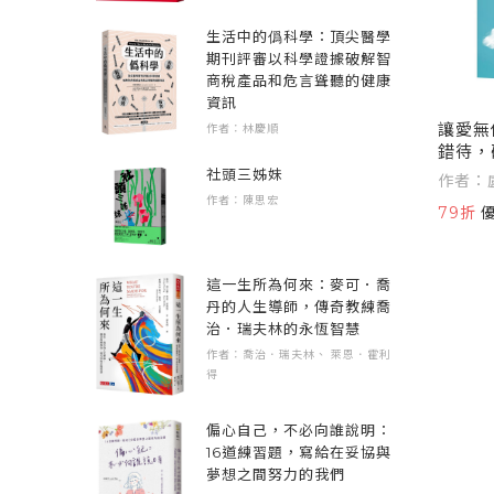
生活中的僞科學：頂尖醫學
期刊評審以科學證據破解智
商稅產品和危言聳聽的健康
資訊
讓愛無
作者：林慶順
錯待，
制與依
社頭三姊妹
作者：
感
作者：陳思宏
79折
這一生所為何來：麥可．喬
丹的人生導師，傳奇教練喬
治．瑞夫林的永恆智慧
作者：喬治．瑞夫林、 萊恩．霍利
得
偏心自己，不必向誰說明：
16道練習題，寫給在妥協與
夢想之間努力的我們