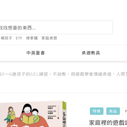
楊双子
ETF
綠拿鐵
家庭桌遊
中英童書
桌遊教具
給0～6歲孩子的SEL練習，不說教，用遊戲學會情緒表達、人
特價
新品
家庭裡的遊戲