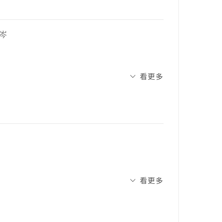
 62個親子遊戲，把孩子在成長過程中需要練
中的規則感——放進遊戲裡，讓孩子在自然
岑
情緒困擾
看更多
小的力量帶來改變。
整理出30個0～6歲孩子常見的教養情境，
日常難題，搭配書中62個趣味遊戲。
能力：◎ 自我覺察｜◉ 自我管理｜◈ 社會
重點，但過程中，孩子的各項社會情緒能力都
是「好玩」，更能陪伴孩子一步步成長。
會人際互動、音樂紓壓、自我探索
看更多
譯為「社會情緒學習」。簡單來說，它就是一套教導孩子
，但一旦放進遊戲、節奏、角色、聲音與動
的力量，期待能夠用自己所學為台灣、為自
台灣各個地方，希望讓更多需要音樂治療的
情。但現代心理學與腦科學發現，這些能力