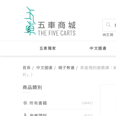
納瓦爾
五車獨家
中文圖書
首頁
中文圖書
親子教養
家庭裡的遊戲課：
片」）
商品類別
所有書籍
(2841)
商業理財
(627)