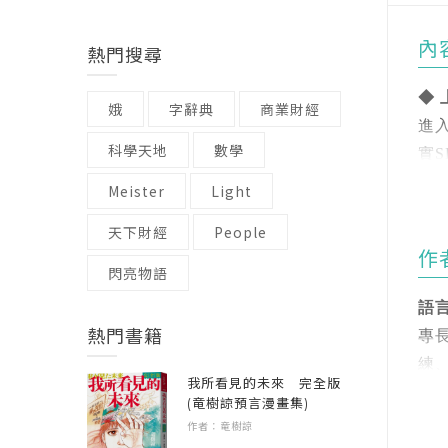
內
熱門搜尋
◆
娥
字辭典
商業財經
進
科學天地
數學
實
應
Meister
Light
天下財經
People
◆
作
對
閃亮物語
整
語言
熱門書籍
專
本
練
做
我所看見的未來 完全版
(竜樹諒預言漫畫集)
正
喜
作者：竜樹諒
種