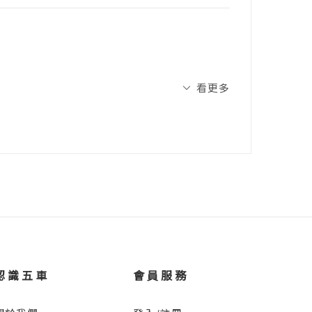
師，共同設計62個家庭式遊戲，將原本大人
心能力：
習。在遊戲中為孩子賦能，也為家長賦能。
在遊戲中觀察孩子面對挫折的真實反應，以
看更多
責任。
間的每一次互動，都成為建立安全感的過
未來進入社會後，也更有心理韌性來應對挫
不只是陪玩，更是幫孩子建造一個帶得走的
趣」或「卡關了怎麼辦」。其實，遊戲與教
爸媽掌握遊戲切入點；讓書中的引導不再只
時，總有不同的狀況發生，也總有不同的反
認識五車
會員服務