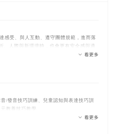
達感受、與人互動、遵守團體規範，進而落
挫折、人際與新環境時，也會更有安全感與適
看更多
要在互動裡，慢慢學會辨認、表達、等待、調
構音/發音技巧訓練、兒童認知與表達技巧訓
了？」慢慢走到自我管理「我可以怎麼
多元教養技巧教學
的情緒練習，不再只是大人的道理，而能真
看更多
自身專長，從多元的，多向的角度，面對各