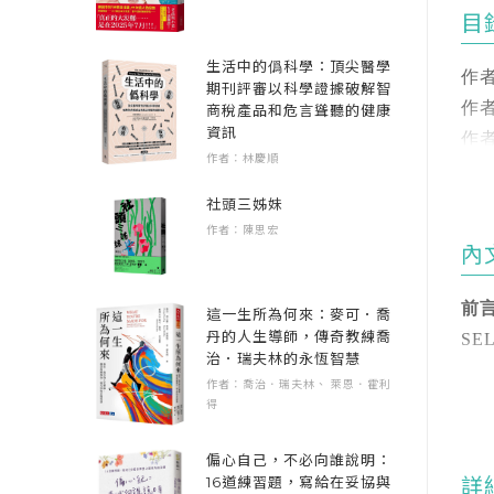
◆
目
本
F
生活中的僞科學：頂尖醫學
習
作
期刊評審以科學證據破解智
參
作
商稅產品和危言聳聽的健康
藝
資訊
作
專
作者：林慶順
【
1.
前
社頭三姊妹
相
透
零
作者：陳思宏
內
包
FB
(
前
這一生所為何來：麥可．喬
覺
書
丹的人生導師，傳奇教練喬
音樂
S
會
治．瑞夫林的永恆智慧
專
2
作者：喬治．瑞夫林、 萊恩．霍利
SE
得
──
情
喜
「
Q
作
偏心自己，不必向誰說明：
己
▎
16道練習題，寫給在妥協與
詳
群
過