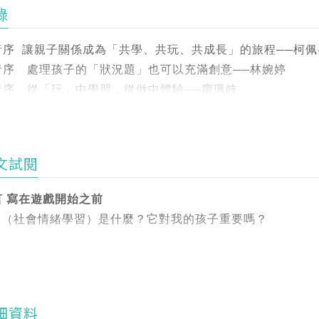
 情緒能力，邊玩邊內化！◆
錄
書從幼兒家庭最常遇到的真實情境出發，設計30個生活情境×
B：兒童語言開發師-柯佩岑
的能力——情緒表達、人際互動、自我管理、語言表達與生活
者序 讓親子關係成為「共學、共玩、共成長」的旅程──柯佩
與中，一次一次練習，一點一點內化。
者序 處理孩子的「狀況題」也可以充滿創意──林婉婷
術治療師／臨床心理師──林婉婷 (小婉老師)
者序 從「玩」中學習，從做中體驗──廖珮岐
長：早期療育、兒童藝術與心理治療、親職教養、藝術紓壓、
本書特色】
 三大情境，連結生活與SEL：
 言 寫在遊戲開始之前
信創作是快樂的，希望能將藝術的力量傳達出去，透過自己小
過「家庭生活」、「學校環境」、「公共場合」三種場域，本書
~六歲兒童能力發展表
文試閱
含：情緒起伏、手足相處、人際衝突、等待困難、表達卡關等
：Art Talks 藝術的力量
遊戲若標註以下圖示，代表該活動特別適合用來強化對應的SEL
言 寫在遊戲開始之前
察｜◬ 人際技巧｜▣負責任決策；雖然每個遊戲只標示一個
中目錄並標示出遊戲對應的SEL 核心能力，讓親子遊戲不只
治療師──廖珮岐 (珮珮老師)
EL（社會情緒學習）是什麼？它對我的孩子重要嗎？
一起進步喔！)
長：失智症及樂齡者、主要照顧者支持性團體、早期療育、社
. 用遊戲，把抽象能力變成具體練習：
L（Social and Emotional Learning），中文翻
Part1 家庭生活篇──
緒表達、人際互動、自我管理，對幼兒來說都是太抽象的觀念
歡音樂，希望讓音樂成為自己工作的元素，相信音樂藝術帶來
如何認識自己、如何與人相處」的學習系統。
1孩子快兩歲了還是不開口講話，怎麼辦？
裡，孩子就更容易理解，也更願意參與。
出生的地方做些什麼。回台灣到現在，持續將音樂治療推廣到
幼兒的語言發展進程
細資料
眾理解音樂治療並且得到服務。
去我們可能認為，情緒或社交是孩子長大後「自然就會」的事