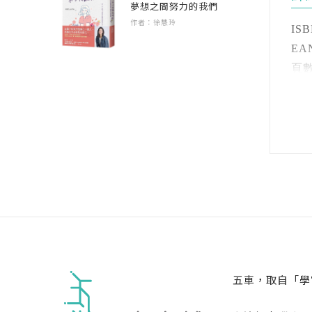
遊
夢想之間努力的我們
本
跟
作者：徐慧玲
Q
難
ISB
FB
▎
EAN
IG
1
遊
3
頁數 
2
Q
沉
開數
3
▎
便
注音
4
遊
裝訂
5
Q
透
語言
▎
程
級別
研
遊
折
Q
4
情
▎
許
遊
養
Q
Q
是
A
五車，取自「學
▎
應
遊戲
──