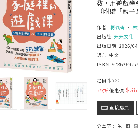
教，用遊戲學
（附贈「親子
作者
柯佩岑
、
林
出版社
禾禾文化
出版日期
2026/04
語言
中文
ISBN
978626927
定價
$460
$36
79折
優惠價
直接購買
分享至：