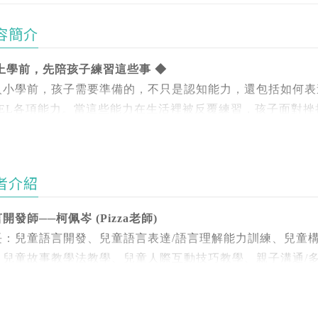
容簡介
 上學前，先陪孩子練習這些事 ◆
入小學前，孩子需要準備的，不只是認知能力，還包括如何表
SEL各項能力。當這些能力在生活裡被反覆練習，孩子面對
力。
 情緒，是需要刻意練習的 ◆
者介紹
0~6歲的學齡前幼兒來說，情緒不是「知道」就會了，而是
與回應。而大人穩定的陪伴，就是孩子最重要的練習基地。
開發師──柯佩岑 (Pizza老師)
長：兒童語言開發、兒童語言表達/語言理解能力訓練、兒童
書透過情境模擬與遊戲引導，陪孩子從自我覺察「我現在怎麼
、兒童故事教學法教學、兒童人際互動技巧教學、親子溝通/
？」再進步到「我可以怎麼和他人相處」的人際關係，讓抽象
進入孩子聽得懂、做得到的日常。
歡各種創意新奇的事物，不喜歡侷限在特定的思維裡面。透過
不同特質的孩子，開發其潛能。