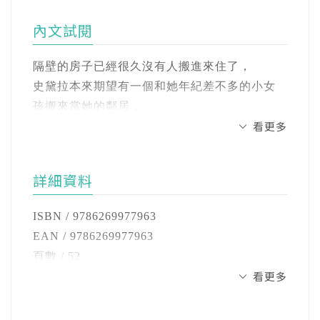
也只是不太感興趣地聳了聳肩。但是，這有什
後院種植了許多綠樹以及花草，為後院帶來了
麼關係！她可是月亮呢！只要有月亮在的地
內文試閱
許多生機，也為自己帶來創作靈感。
方，就是光芒萬丈呢！史黛拉可以和月亮當鄰
居，真是太開心了呀！但是，世界各地的人可
隔壁的房子已經很久沒有人搬進來住了，
索尼亞．桑切斯Sonia Sanchez(繪者)
不開心了，他們失去了月亮，也不知道月亮去
史黛拉本來期望有一個和她年紀差不多的小女
熱愛繪畫的插畫家，作品曾獲《出版商周刊》
了哪裡。月亮不見了以後，世界會發生一些改
孩搬來當她的鄰居，
年度最佳兒童書籍、《學校圖書館雜誌》年度
看更多
變：海洋沒有了潮汐變化，海蝸牛們被困在愈
但現在也不抱任何希望了。
最佳書籍。
來愈小的水池裡。沒有了月光的照射，獅蟻們
當房子外的「出售」告示牌被風吹得翻倒時，
也失去了製作陷阱捕捉獵物的能力……儘管史
賴潔穎(譯者)
詳細資料
星星們好像對這個房子有點興趣，
黛拉喜歡和月亮當鄰居，但後果太嚴重了。於
畢業於美國羅格斯大學(Rutgers University, New
但最後搬進來住的是月亮。
是，史黛拉將這一切改變告訴月亮，月亮這才
Brunswick Campus)心理學系。相信人生就像一
ISBN / 9786269977963
意識到：原來我只要高高掛在天上，就可以成
本繪本，擁有主角、故事以及不同的高潮迭
EAN / 9786269977963
月亮沒有載滿傢俱的搬家卡車，
就很多美好的事物啊！月亮這才決定回到天上
起。每個人都在創作屬於自己的繪本。我的繪
頁數 / 52
連一張床、或是一條毛毯都沒有，
去。
本會是什麼樣子呢？我想應該會是一本充滿著
看更多
尺寸 / 27.94x22.86cm
甚至沒有任何掛在牆上的裝飾品。
「美」、「花」與「幸福」的繪本吧！
注音 / 無
這是一本帶有科普知識的故事性繪本，透過月
裝訂 / 精裝