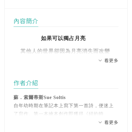
內容簡介
如果可以獨占月亮
其他人的世界卻因為月亮消失而改變
看更多
你會讓月亮回家嗎？
作者介紹
史黛拉家隔壁的房子空了一段時間後，新搬來
的鄰居竟然是月亮！月亮說她不想只是高高掛
蘇．
索爾蒂斯Sue Soltis
在天空中，她喜歡園藝，想下來種種各式植
自年幼時期在筆記本上寫下第一首詩，便迷上
物。史黛拉和月亮成了好朋友。雖然月亮不會
了寫作。第一本繪本創作即獲得《紐約時
玩鬼抓人的遊戲、對畫畫也不感興趣。甚至當
看更多
報》、《華爾街日報》推薦，自此獲獎無數。
史黛拉和月亮分享她對小昆蟲的熱愛時，月亮
和家人們居住在美國的北卡羅來納州。在家中