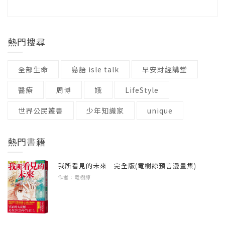
但是，當月亮住進屋裡時，
亮離開她本該有的正常軌道，讓孩子明白大自
譯有：《獨處很好，有朋友分享也不錯》、
語言 / 中文繁體
整個房子瞬間亮了起來。
然的運作原理，同時也闡述了遙遠的距離並不
《學著站在別人的立場想一想啊！》、《書可
級別 / 無
會讓真正的友誼淡化掉。這本繪本將對地球、
以拿來做什麼呢？》、《在學校可以學到什麼
適讀年齡 / 8~12
熱門搜尋
月亮的光芒十分閃耀，
對世人的大愛和個人的友誼巧妙的設計進故事
呢？》、《我們到了嗎？》、《莫里斯的音樂
史黛拉根本沒辦法直接看著月亮。
裡，讓孩子思考、學習如何在大我和小我之間
與愛》、《養一隻喜歡的狐狸，或是放她
全部生命
島語 isle talk
早安財經講堂
做出取捨，精彩動人。
走？》、《我的老奶奶朋友們》、《爺爺和橡
史黛拉決定跟月亮打招呼。
醫療
周博
娥
LifeStyle
樹教會我的事》、《我們一起度過的那些春夏
月亮也很友善的向史黛拉問好。
☆浪漫優雅的畫風，搭配和月亮當鄰居的情節
秋冬》、《樹屋派對》、《別擔心，一切都會
世界公民叢書
少年知識家
unique
設計，滿足讀者視覺享受的同時，也傳遞了關
沒事的！》、《繞點路走，看見的風景更
之後，她們兩個便時常碰面。
於月亮的科普知識。
多》、《跳吧！或許你還能飛呢！》(以上由奧
熱門書籍
林文化出版)、《蟲蟲的彩色世界》、《媽媽去
月亮不會玩鬼抓人的遊戲。
上班 不用擔心我喔！》、《我是最棒的原味甜
我所看見的未來 完全版(竜樹諒預言漫畫集)
甜圈》、《快一點！快一點！再快一點！》(以
作者：竜樹諒
她對畫畫也不感興趣。
上由大穎文化出版)。
當史黛拉和月亮分享她對小昆蟲的熱愛時，
月亮不太感興趣地聳了聳肩。