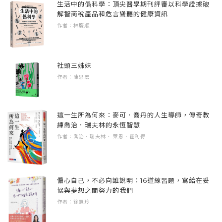
生活中的僞科學：頂尖醫學期刊評審以科學證據破
解智商稅產品和危言聳聽的健康資訊
「我想來這裡種種植物。我以前只是在天上高
作者：林慶順
高地掛著！」
「再說了，天上也沒有任何綠草可以陪我說說
社頭三姊妹
作者：陳思宏
話。」
月亮接著說。
這一生所為何來：麥可．喬丹的人生導師，傳奇教
「現在妳有我這個鄰居了。」史黛拉說。
練喬治．瑞夫林的永恆智慧
月亮聽了，很開心地對著她笑了笑。
作者：喬治．瑞夫林、 萊恩．霍利得
偏心自己，不必向誰說明：16道練習題，寫給在妥
協與夢想之間努力的我們
作者：徐慧玲