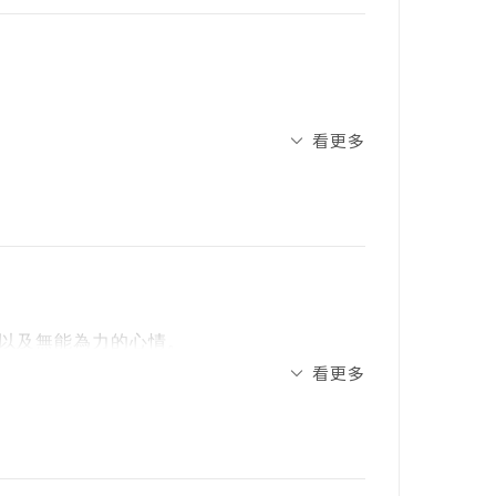
．初階篇》、《小學生的寫作任務．進階
怡辰的線上作文課》。
以自身與「小學生交手」的豐富經驗，開啟了
看更多
教養與AI寫作等議題，將情境圖像化、內容
滴答滴》獲第15屆金漫獎入圍。
題與挑戰。
只讓孩子了解各科的學習方法，更提供具體
以及無能為力的心情。
看更多
》、按照一年時間學習給建議的《小學生年
童書之後，又再次浮現在我心中。於是，我
三集節目說清楚的旅程。