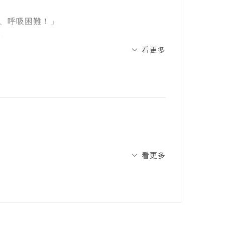
、習慣、恆毅力、成長性思維、學習動機、
、呼吸困難！」
詢問的問題為主，後期很多主題都來自聽眾的
」
讓他們有自信的面對學校與生活挑戰。
看更多
了，就是要考試的課本沒帶。」
期望能夠回答：「孩子這樣做背後的原因可
源，為孩子打下穩固基礎，迎接更高層次的學
驗親子感情的關卡，消耗彼此的試煉。不管
「馴獸師」，亦或是順其自然的「佛系」父
果、承擔學習責任的機會。
如何陪伴孩子學習自我管理，成為獨立思考的
發孩子的焦慮，使得彼此都感到不安。因
看更多
清內心焦慮的原因，不妨先問問自己：「我
參與、３C控制力⋯⋯都是孩子在小學階段
子功課不好會影響自信心、怕自己給予的協
沒考好孩子以後會更加退步？