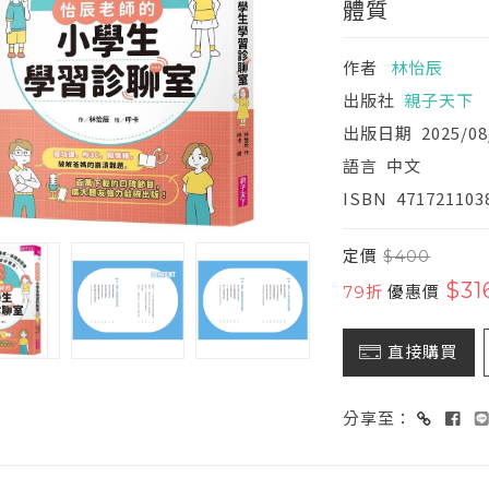
體質
作者
林怡辰
出版社
親子天下
出版日期
2025/08
語言
中文
ISBN
471721103
定價
$400
$31
79折
優惠價
直接購買
分享至：