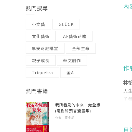
內
熱門搜尋
小文藝
GLÜCK
文化藝術
AF藝術花墟
早安財經講堂
全部生命
親子成長
華文創作
作
Triquetra
金A
林
熱門書籍
人
功
子
我所看見的未來 完全版
讀
(竜樹諒預言漫畫集)
這
作者：竜樹諒
著
你
目