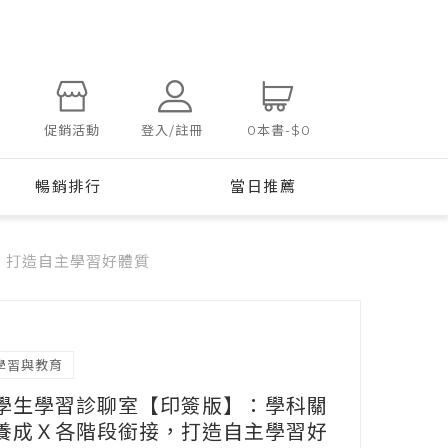
登入/註冊
促銷活動
0
本書
-
$0
暢銷排行
當日推薦
，打造自主學習好體質
學習與教育
學生學習診聊室【印簽版】：學科關
養成Ｘ各階段銜接，打造自主學習好