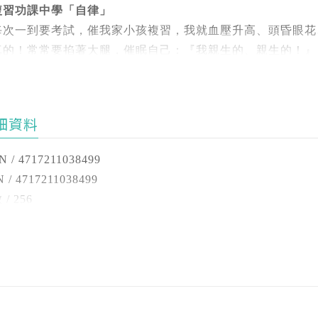
學習成為孩子生活的一部分，輕鬆提升學習表現。
 讓孩子進步的考後省思
複習功課中學「自律」
節目中談論的主題包含：課業、學習、閱讀、寫作、人際關係
場加映2 中年級，學習斷崖的關鍵期
每次一到要考試，催我家小孩複習，我就血壓升高、頭昏眼花
事、時間管理、3C素養等，初期我主要以演講時，家長最常
掌握三階段轉折：小學六年不慌亂
真的！常常要掐著大腿，催眠自己：『我親生的、親生的！』
問。
小一適應期：如何幫助孩子適應新環境，訓練生活自主能力，
rt 3 探索！關鍵素養與生活教育
一下子要喝水、一下子要上廁所、一下子找筆，什麼都帶回來
 從家事開始學習自主
對家長們每一個問題，我都希望不是只有提供簡單的策略，也
中年級轉換期：中年級學習科目變多，如何利用假期與網路資
4 從小掌握時間管理技巧
些對話，你是不是覺得很熟悉呢？難怪常有家長說，段考是考
是什麼？」
細資料
挑戰。
 人際溝通與社交技巧
在教養上，是會幫忙複習的「牧羊人」，還是一題題盯著練的
 3C使用與網路安全指南
，段考前的複習，其實都是孩子長時間學習之後，檢驗學習成
正常的狀況應該是如何？」
N / 4717211038499
高年級挑戰期：孩子課業加深加重、人際關係與情緒複雜化，
 讓AI成為學習小幫手
 / 4717211038499
大人。
解並釐清心中的焦慮
場加映3 高年級，課業與人際的風暴
如果能事先預防，該注意什麼？」
/ 256
有孩子天生不想努力或得到好成績，但往往家長一催促就會引
 / 25開
從會讀書到會生活：培養全方位素養
，若希望孩子能夠學會自律，家長在面對孩子時，首先就得釐
現在有哪些方法可以協助改善？」
 / 無
中不只教導孩子怎麼學習，更擴及人際關係、時間管理、家事
心孩子沒有複習、沒有考好的深層原因是什麼？」
 / 平裝
要全面提升的生活素養。
還有哪些是被忽略的？」
 / 中文繁體
擔心孩子的未來發展、懷疑自己是否盡到家長的責任、擔心孩
 / 無
搭配幽默插畫，閱讀輕鬆好吸收
不夠周全、焦慮其他家人看待自己的教養方式，還是擔憂這次