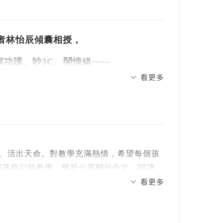
者林怡辰傾囊相授，
寫功課、吵3C、鬧情緒⋯⋯
看更多
造學習＆生活好體質！
友強力敲碗出版！
鬆吸收、馬上上手！
、活出天命。對教學充滿熱情，希望每個孩
寫部落格記錄教學，樂於分享關於作文、閱讀、
看更多
管理課》、《小學生年度學習行事曆》、
吵架。