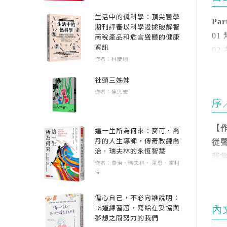
《
篇
生活中的僞科學：頂尖醫學
Pa
累
期刊評審以科學證據破解智
01
Po
商稅產品和危言聳聽的健康
部落格
資訊
02
Po
作者：林慶順
03
本
04
系
社頭三姊妹
呼卡
作者：陳思宏
05
高
序
0
書
同
社團
【作
這一生所為何來：麥可．喬
◎
丹的人生導師，傳奇教練喬
從
本
Pa
治．瑞夫林的永恆智慧
我
作者：喬治．瑞夫林、 萊恩．霍利
方
07
得
✓
08
「
✓
09
偏心自己，不必向誰說明：
度
✓
10
16道練習題，寫給在妥協與
內
開
夢想之間努力的我們
11