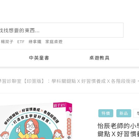
楊双子
ETF
綠拿鐵
家庭桌遊
中英童書
桌遊教具
學習診聊室【印簽版】：學科關鍵點Ｘ好習慣養成Ｘ各階段銜接
特價
新品
怡辰老師的小
鍵點Ｘ好習慣