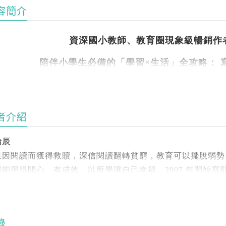
容簡介
資深國小教師、教育圈現象級暢銷作
陪伴小學生必備的「學習×生活」全攻略： 
終結親子戰爭，掌握小學關鍵六年，打
★百萬下載的口碑節目，廣大聽
者介紹
★情境圖像化＋知識系統化，家長輕
怡辰
生因閱讀而獲得救贖，深信閱讀翻轉貧窮，教育可以擺脫弱勢
課拖延、偏科嚴重、不愛閱讀、考試總是粗心大意⋯⋯
都能學得開心、有成效，以所學讓自己幸福。2007 年開始
報、圖書館教育、數學、行動學習的心得。
些看似小事，其實每天都在消磨親子關係與學習信心。
有《從讀到寫，林怡辰的閱讀教育》、《怡辰老師的高效時間
是否也曾在心裡焦急，卻又不知道如何跟孩子溝通，一介入就
錄