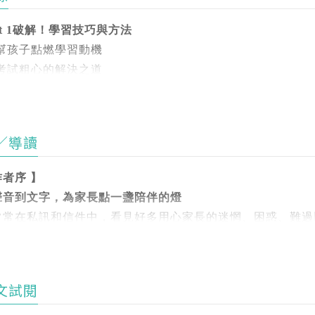
小學生的調查任務：發現驚奇圖書館》、《小學生的寫作任務
》，以及線上課程《林怡辰的 48 堂全方位教師課》、《林
rt 1破解！學習技巧與方法
積20年教學經驗的林怡辰老師，同時也是三個孩子的家長，
 幫孩子點燃學習動機
dcast節目「小學生診聊室」，深受家長喜愛。
：yichanlin.blogspot.com
 考試粗心的解決之道
dcast：小學生診聊室・怡辰老師
 終結催寫功課的戰爭
書是節目內容再升級，聚焦在最多家長關心的問題，並增加3C
 幫助孩子內建恆毅力
統化，補充聲音無法詳盡的部分，幫助家長好吸收。
(Fuka)(譯者)
 培養閱讀永不嫌晚
雄人，貓奴兼自由漫畫、插畫創作者。CCC追漫台《煉乳咖啡
／導讀
6 讓孩子讀得進去也寫得出來
中，作者用實用又溫暖的方式，拆解孩子在小學階段的各種難
場加映1 小一新生，從生活到學習
網站：fukacea4.weebly.com
者序 】
破解學習卡關：方法對了就會學！
聲音到文字，為家長點一盞陪伴的燈
書深入剖析國語、數學、自然、社會四大科目的學習關鍵，不
rt 2 準備！大小考試與學科挑戰
常常在私訊和信件中，看見好多用心家長的迷惘、困惑、難過
法：
 國語文有效學習策略
 複習與檢討習慣怎麼養成？
 數學思維的建立
我能做些什麼呢？」這個問題在出版了談論讀寫的《從讀到寫
 考試粗心怎麼改善？
 社會科的記憶與理解方法
學習行事曆》，到給成人的《怡辰老師的高效時間管理課》和
 怎麼讓孩子自動自發，學得有成就感？
 自然重視實驗與觀察力
文試閱
啟了「小學生診聊室」，開始用聲音陪伴家長，把一個主題用
 從複習功課中學「自律」