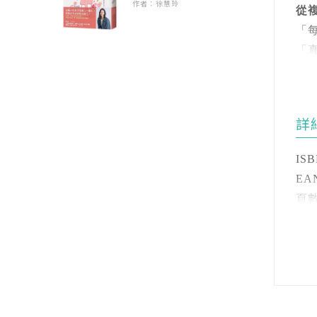
作者：徐慧玲
讓
12
從
在
同
「
家
◎
「
提
-
Pa
「
13
面
-
1
這
能
詳
習
15
你
16
母
「
ISB
-
17
EAN
小
理
同
「
頁數 
沒
開數
◎
此
「
注音
書
擔
裝訂
需
「
語言
是
級別
◎
助