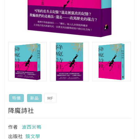
MF
特價
新品
降魔詩社
作者
波西米鴨
出版社
鏡文學