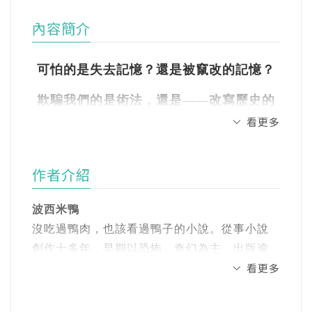
內容簡介
可怕的是失去記憶？還是被竄改的記憶？
欺騙我們的是術法，還是——改寫歷史的
看更多
謊言？
作者介紹
日治時期臺灣最強詩社──「櫟社」詩人化身異
能降魔者
波西米鴨
沒吃過鴨肉，也該看過鴨子的小說。從事小說
文字能否放出啟蒙的光，照亮歷史黎明前最深
創作十多年，早期以恐怖、奇幻為主，出版逾
的黑夜？
看更多
二十本書，亦有零星散文、詩、劇本、華文俳
句、對聯、字謎等創作。後知後覺得知自己的
文字可成靈破障，亦能點墨成魔，筆落之處，
祖先是櫟社社長傅錫祺，於是開始研究起櫟