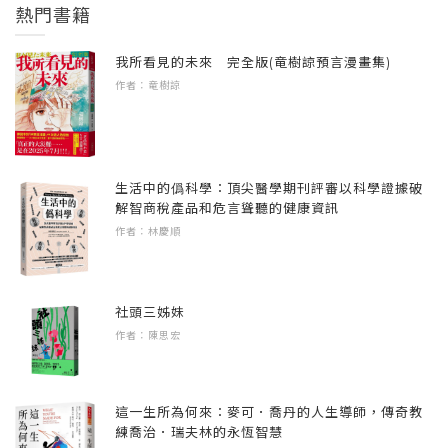
3 黑蝶
熱門書籍
4槍響
─你從哪裡來的？
我所看見的未來 完全版(竜樹諒預言漫畫集)
作者：竜樹諒
【陸】 櫟社有活鬼？
濕潤冰冷爬遍全身。
1 四靈宮
2 記憶
─你要去哪裡？
3 魔筆
生活中的僞科學：頂尖醫學期刊評審以科學證據破
解智商稅產品和危言聳聽的健康資訊
潮濕泥土與草木的氣息。
【柒】 已逝的豪傑
作者：林慶順
1 追逃
「唔，我……。」少年驚醒睜開了雙眼，「我
2 俠盜
是……誰？」
社頭三姊妹
3 忠將
作者：陳思宏
自天空不斷落下的竟然不是雨滴，而是雪花，
【捌】 黑影後的神光
結晶碰在他皮膚上隨即融化為冰冷的水滑落。
1 幕後黑手
這一生所為何來：麥可．喬丹的人生導師，傳奇教
2 黑流
練喬治．瑞夫林的永恆智慧
「雪？」少年驚覺自己正躺在荒山野嶺的泥水