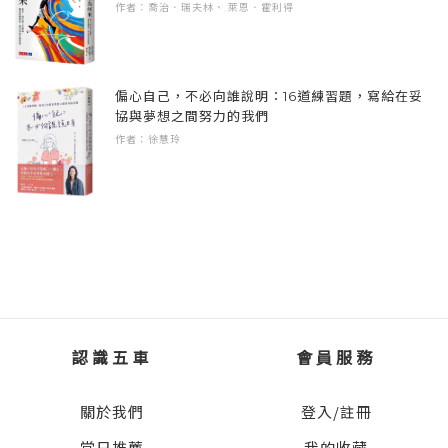
3 再會
作者：喬治．瑞夫林、 萊恩．霍利得
之中，不知道已經昏迷了多久，渾身感到冰
4 文魔偽神
冷，而且似乎有個黑影伏在自己上方。
【玖】 致更好的未來
偏心自己，不必向誰說明：16道練習題，寫給在妥
「嘎……咕嚕……。」一個漆黑巨大的物體，
協與夢想之間努力的我們
1 回首
乍看像是個人，但下半身卻如同巨大的蟒蛇一
作者：徐慧玲
2 盼望
般又粗又長，扎在泥土裡緩緩扭動。像人的部
分細看頭部沒有五官，反而胸口位置開了一張
佈滿尖牙的血盆大口，低沉的聲音像是直接在
腦中共鳴。
「你究竟是誰？」
宛如夢幻的落雪中，更不真實的怪物全身宛如
認識五車
會員服務
墨一般漆黑，聲音如此沉穩清晰。
關於我們
登入/註冊
「我……我不知道……。」少年只能顫抖著回
當日推薦
我的收藏