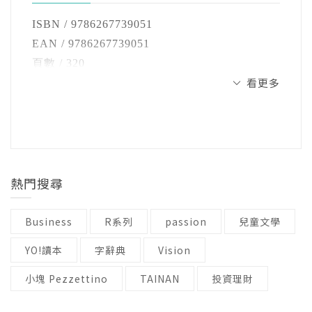
3 桃花
凡人，再也看不透文字的靈能，讓文字力量就
ISBN / 9786267739051
此被限縮封印。四方鬼神感念倉頡的犧牲與堅
而他所遇見的這群「櫟社」詩人，又有甚麼樣
【參】 商人的盼望
EAN / 9786267739051
持，應許人們使用文字，並天降粟米為賞，屆
的能力，能否穿透時代的黑暗？
1 商行
頁數 / 320
時「天雨粟，鬼夜哭」傳頌後世。
看更多
2 民權
開數 / 25開
一部以「櫟社」為背景的奇幻小說。
3 竹馬
注音 / 無
此後本應無人能參透文字背後的力量，不過身
4 官竹
裝訂 / 平裝
為助手的沮誦卻將倉頡自封雙目前所見之文字
從臺中的街巷與神社、阿罩霧的書齋與戲臺，
語言 / 中文繁體
奧祕如實紀錄，並悄悄私藏，此即為《沮誦祕
到北埔山上的戰事遺跡，時代的暗影中，「櫟
【肆】 手足同日月
級別 / 無
笈》之起源。傳說沮誦將其交託給值得信賴的
社」對抗的敵人究竟是誰？
1 大會
熱門搜尋
人密藏，並嚴格要求非被選定之人不得一窺。
2 黃麻
當真相只能靠詩句揭示，歷史之墨已遭汙染，
3 吞食
Business
R系列
passion
兒童文學
※
他們該如何以一筆一字，撥雲見日？
YO!讀本
字辭典
Vision
【伍】 五指悲
─你是誰？
小塊 Pezzettino
1毒液
TAINAN
投資理財
2 孩子
細細雨聲不絕。