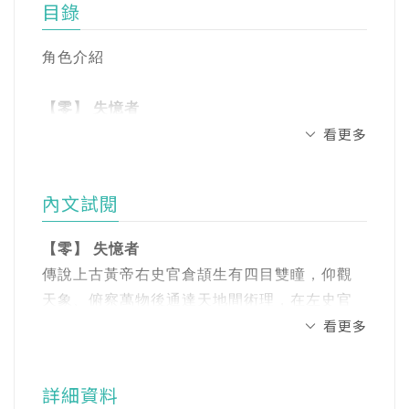
生死皆可重寫。
目錄
社、整理祖先文物影像資料，也致力於將台灣
文史改編成富含奇幻元素的冒險故事。期待藉
日治初期，殖民政府在臺灣逐步鞏固統治，各
角色介紹
由小說的故事，讓更多人知道櫟社，以及對於
地也興建起神社。
臺灣的歷史與文化能有更多一些認識與興趣。
【零】 失憶者
臺灣的人們，在時代變動中摸索方向，調適新
看更多
更多資訊或交流：linktr.ee/bohemeduck
舊的衝突，尋找自己的定位。
【壹】不該看見的怪異
1 測字
內文試閱
一名失憶少年於大肚山雪中甦醒，被四靈宮前
2 命案
的算命師收於門下，命名「目仔」。某日，一
3 櫟社
【零】 失憶者
位少女在吳家大宅前離奇自縊，目仔卻目睹黑
4 活鬼
傳說上古黃帝右史官倉頡生有四目雙瞳，仰觀
影般的怪物出入宅邸。此後，他成了唯一能見
5自由
天象、俯察萬物後通達天地間術理，在左史官
墨蟲的「見證者」，踏上一條追索記憶、對抗
看更多
沮誦的協助下創造出了人類第一批文字。文字
邪靈、尋找自我之路。
【貳】 遺民桃花墓
能乘載天地間靈能術法，其力量足以撼動各界
1 碰釘
萬物，讓四方鬼神擔憂與不滿。神人倉頡為了
目仔所見的墨蟲，竟和「被篡改的文字」有
2 生壙
詳細資料
說服神靈同意讓人類使用文字，自封雙目化為
關？