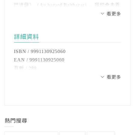
#10 費諾羅沙
的聽眾相遇，獲得了新『生命』。」——吉田
狗⋯⋯然後，養了貓。》（大塊）、《臺南日
巴達薩》（Au hazard Balthazar）。我想會去看
#11 福岡伸一
純子（朝日新聞編輯委員）
式建築紀行》（鯨嶼出版）、《日本民藝與手
看更多
的原因，是因為那是演出高達《中國女人》
#12 武滿徹
工藝》（日出），共著《水水蘭陽，百年電
（La Chinoise）的安妮．維亞澤姆斯基（Anne
#13 尼古拉‧涅夫斯基
★「一般社團法人坂本圖書」正式成立
火》等書。
Wiazemsky）的主演作品。那時的印象是「真難
#14 工藤進
眾所周知，2023年3月過世的音樂大師——坂本
詳細資料
懂」、「好安靜啊」，而且悲觀的反諷色彩很
#15 安德烈．塔可夫斯基
龍一，本身是一位極為嗜讀的愛書人，博學的
譯稿賜教及工作聯繫：looky.kao@gmail.com
強，老實說「真是不喜歡」。
#16 橋元淳一郎
ISBN / 9991130925060
他閱讀範圍甚廣，從當代哲學到古語研究，甚
#17 奧野健男
EAN / 9991130925060
至是兒童心理學均有所涉獵。在大塊文化過往
當時我並沒有察覺，但布列松的每部作品都很
#18 侯孝賢
頁數 / 288
出版的《skmt 坂本龍一是誰》中，就有相當
棒—我受到最強烈衝擊的是《聖女貞德的審
看更多
#19 楊德昌
開數 / 32開
多的篇幅談論到「教授」自身的閱讀，以及這
判》（Procès de Jeanne d’Arc）。這故事並非
#20 中上健次
注音 / 無
些閱讀與他的音樂作品之間的有機互動關係。
講述貞德如何勇敢戰鬥的故事，而是刻畫之後
#21 約翰‧凱吉
裝訂 / 軟精裝
在《skmt 坂本龍一是誰》出版後，許多粉絲
的宗教大審判，甚至聚焦在她被無端之罪制裁
#22 上田正昭
語言 / 中文繁體
與讀者都對於教授的龐大閱讀量大為震驚，紛
的過程。「制定法律的力量是什麼？執行法律
#23 卡羅・羅維理
級別 / 無
紛表示對於音樂大師的閱讀談感興趣。
的力量是什麼？」這裡說的力量是暴力，電影
#24 齋藤幸平
熱門搜尋
不容分說地讓人思考這兩種力量，以及法律的
#25 安富步
2023年8月28日，「一般社團法人坂本圖書」正
正當性會因當權者恣意的權威而被左右的事