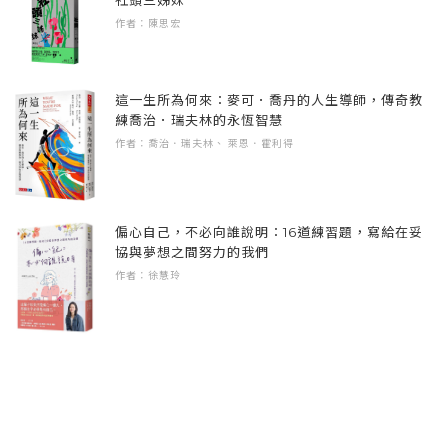
社頭三姊妹
物有關的書本。
的封閉世界中，唯一能憑藉的便是聲音了。而
作者：陳思宏
《心魔》（Le Diable probablement）是在不同
本書為坂本龍一過世後，最新、且首次集結成
意義下都很有意思的電影。主題是環境破壞，
冊的文字作品集，而本書最為特別的地方在於
這一生所為何來：麥可．喬丹的人生導師，傳奇教
描繪世界將面臨末日，不只個人，就連全體人
其以選書出發，進行人物談式的書寫，每一篇
練喬治．瑞夫林的永恆智慧
類跟地球都沒救了的控訴，我的印象非常深
作者：喬治．瑞夫林、 萊恩．霍利得
首更搭配坂本龍一兒子Neo Sora的攝影作品，
刻。同時這也是一九七○年代初期的電影，讓人
意境悠遠。本書體例一如教授過往的文字作品
明白布列松對人類所懷抱的強烈危機感。
般創新，作為教授的全新企劃，消息甫公開就
引來諸多樂迷關注。早在本書出版前，不論是
偏心自己，不必向誰說明：16道練習題，寫給在妥
布列松的作品對人類的看法都非常黑暗，大多
協與夢想之間努力的我們
在探訪、文字書寫還是紀錄片中，教授都經常
以不信任人類，因此無從拯救為結局。由於大
作者：徐慧玲
談到他閱讀的種種書藉，其後引伸到自己所關
多是痛苦的電影，有很長一段時間我並沒有
切的主題與音樂作品。這次的《坂本圖書》終
看，但他的著作《電影書寫札記》裡寫了很多
於以「閱讀與書本」的角度出發細談，分享他
不錯的話，有二十年左右，我經常翻讀著他的
完整的閱讀視野。對於書迷或樂迷而言，都是
札記。
相當珍貴的一部作品。
前年我開始創作《async》專輯時，不知為何又