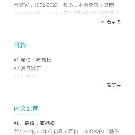
坂本龍一愛書成癡，寫下一段段關於人和
音樂家，1952-2023。曾為日本前衛電子樂團
YMO的一員， 一九八三年樂團解散後開始個人
書的珍貴回憶。
看更多
音樂生涯。參與演出及配樂的電影《俘虜》
（1983）獲得英國影視學院最佳電影配樂，以
★蔡明亮、葉忠宜、焦元溥、陳珊妮、馬世
《末代皇帝》（1987）電影配樂獲得奧斯卡最
目錄
芳、馬欣、李君慈 感動推薦★
佳電影配樂獎。
「從認識坂本龍一的那刻起，他便改變了我對
#1 羅伯．布烈松
視覺設計或音樂的認知與喜好。」——葉忠宜
著作甚豐，目前台灣已出版：《skmt 坂本龍
#2 夏目漱石
（平面設計師）
一是誰》（大塊文化出版）；《音樂使人自
#3 德希達
由》、《我還能看見幾次滿月？》（麥田出
看更多
#4 小津安二郎
「這是你終歸會收藏的作品，那又何必等
版）。
#5 黑澤明
待？」——焦元溥（作家、講者、製作人）
#6 大島渚
高彩雯(譯者)
內文試閱
#7 八大山人
「『藝術千秋，人生朝露。』——坂本先生送
臺灣大學中文系、中文所畢業，東京大學亞洲
#8 李禹煥
給世人這樣的話語後，就踏上了旅程。而他的
文化専攻博士課程修畢。現為中日文譯者。近
#1 羅伯．布列松
#9 九鬼周造
音樂，則離開他暫時棲居的肉體，為了與未來
期譯作有《skmt 坂本龍一是誰》、《先養
我在一九八○年代初看了羅伯．布列松的《驢子