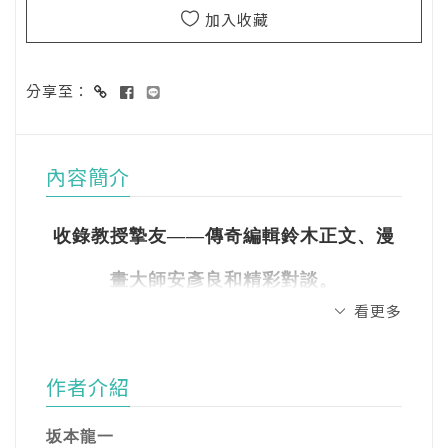
加入收藏
分享至：
內容簡介
收錄教授摯友——傳奇編輯鈴木正文、漫
畫大師安彥良和精彩對談。
看更多
坂本龍一身邊總是有書。
由書出發，被書感動。藉由書本，確立信
作者介紹
念。
坂本龍一