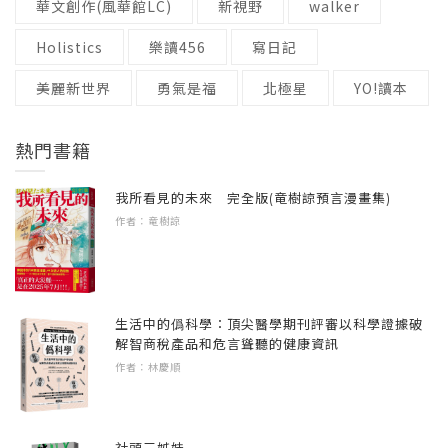
#26 村上龍
華文創作(風華館LC)
新視野
walker
式成立。該社團法人由坂本龍一遺孀——空里
實。也許在我心裡，這部作品是串連起卡夫卡
#27 今西錦司
香女士親自監督，繼承了坂本龍一的意志，以
（Franz Kafka）的《審判》（Der Prozess）、
Holistics
樂讀456
寫日記
#28 麥克．安迪
分享能感動人心的「文化財」——「書本」為
德裔猶太人思想家華特．班雅明（Walter
美麗新世界
#29 石川淳
勇氣是福
北極星
YO!讀本
目標而設立的專案。事實上此計畫從坂本龍一
Benjamin）的《暴力批判論》和德希達
#30 〈特別對談〉烏蘇比‧佐古
過世前，於2017年便已開始籌備，此項目終於
（Jacques Derrida）思想的重要作品。
#31 藤原辰史
在2023年8月公諸於世。
熱門書籍
#32 詹姆斯‧C‧斯科特
我個人很喜歡《慕雪德》（Mouchette）。主角
#33 岡田曉生
我所看見的未來 完全版(竜樹諒預言漫畫集)
★「我想看強烈的事物，想讀——像心臟被尖
被家人和社會孤立，最後選擇自殺。布列松特
作者：竜樹諒
#34 丹尼爾‧昆恩
銳刺穿般的東西。」★
有的，毫無救贖的結尾，雖讓人痛心不已，卻
#35〈特別對談〉安彥良和
2023年9月24日，《坂本圖書》正式問世；同
不得不愛上身為主角的少女。《死囚逃生記》
#36 大倉源次郎
日，「坂本圖書空間」也於東京開館。《坂本
（Un Condamné à mort s’est échappé）是囚犯
圖書》一書收錄了坂本龍一從2018年到2022年
生活中的僞科學：頂尖醫學期刊評審以科學證據破
成功越獄的故事，也是布列松作品中唯一有角
2023年的坂本圖書 坂本龍一 × 鈴木正文
於《婦人畫報》上連載的專欄「坂本圖書」共
解智商稅產品和危言聳聽的健康資訊
色得到救贖的故事。總之影像太棒了，超越了
坂本龍一 年表
作者：林慶順
三十六回，一回一則人物談。教授談人物、興
表演式的情感表現，特寫手的形狀、臉看的方
後記 吉田純子
之所至分享記憶中與這些人物珍貴的來往互
向、光與影⋯⋯只能說是窮究了雕刻式的「電
動，也是談這些人物筆下所寫、或是與這些人
影式」表現。這也是一部聲音的電影，在監獄