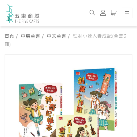
首頁
中英童書
中文童書
理財小達人養成記(全套3
冊)