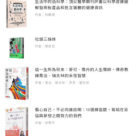
生活中的僞科學：頂尖醫學期刊評審以科學證據破
小豫和同學們前往科技公司體驗AI元宇宙的
解智商稅產品和危言聳聽的健康資訊
領域的專家。
「火星計畫」，有人卻不小心把機器弄壞了！
作者：林慶順
一群小學生為了償還龐大的損害費用，他們踏
接下來你也許想問：小朋友真的有能力賺錢
出舒適圈、嘗試「當網紅」，以及接觸虛擬貨
嗎？這個問題沒有標準答案，需要靠自己去摸
幣的致富資訊，參與社區的合作活動……。本
社頭三姊妹
索、體驗。而幸運的是，眼下就有一個機會，
作者：陳思宏
集故事聚焦在整合內部和外部資源，以
讓讀者不用親身實驗，可以跟著本書主角小豫
「SDG1 終結貧窮」為主軸出發，加強危機管
的腳步，看著她如何設立目標，擬定行動計
理，輔以「心智圖」「T字分析法」訓練，成就
畫，遇到一次又一次的危機或失敗，從中學習
這一生所為何來：麥可．喬丹的人生導師，傳奇教
優秀管理人的終極挑戰！
到新的知識，成為下次行動的力量。
練喬治．瑞夫林的永恆智慧
作者：喬治．瑞夫林、 萊恩．霍利得
只是，誰能保證經過一次又一次的學習，就能
夠賺到錢？我們不爆雷，你們看到最後就知道
了。
偏心自己，不必向誰說明：16道練習題，寫給在妥
協與夢想之間努力的我們
作者：徐慧玲
我想傳達的理念是——賺錢的樂趣在於發現問
題並解決問題，有錢人不一定會受到他人尊