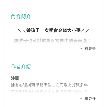
內容簡介
＼＼帶孩子一次學會金錢大小事／／
讓孩子也可以成為財富自由的金頭腦！
看更多
從記帳到懂投資，理財小達人帶孩子透過有趣
的校園生活，同儕間的相互合作，將豐富的理
財知識融入故事中，讓孩子經歷創業冒險故事
作者介紹
時，同時吸收知識與正確的金錢價值觀，輕鬆
培養一生受用的理財力！
沛亞
擁有心理與商學雙學位，在商場上打滾多年，
✅記帳方法: 學理財就從記帳開始，跟著主角小
有幸向國內外優秀人士習得各式獨到的生意
豫一起存到第一桶金
看更多
經。
✅創業精神: 學習創業的同時加深自我管理能