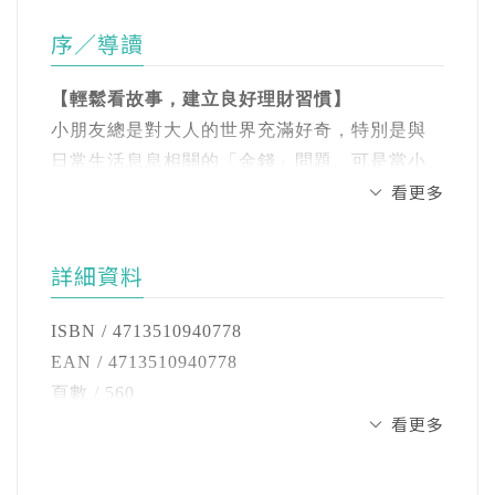
力，理財觀念更進階
為了滿足孩子對社會經濟模式的好奇心，並強
序／導讀
✅投資管理: 在AI 時代學習危機管理能力，培養
化商業思考訓練，萌發了將自身所學及經歷，
正確金錢觀
結合孩子們生活經驗的寫作靈感。
【輕鬆看故事，建立良好理財習慣】
小朋友總是對大人的世界充滿好奇，特別是與
《理財小達人養成記1：神奇記帳本》
善於從生活中取材，詮釋經濟理財觀念，深入
日常生活息息相關的「金錢」問題。可是當小
理財的第一步，就從「記帳」開始：
淺出、文筆風趣。
看更多
朋友開始使用金錢、和錢產生互動後，又會對
小學四年級的小豫總是夢想著新一代的iFone，
它又愛又恨。
為了存到人生中的第一支手機，她卯足全力，
Asta Wu(繪者)
展開了小學生的理財初體驗：做家事打工、借
現為專職插畫家，畫插畫、繪本，也畫圖像小
詳細資料
我們愛的是擁有金錢所帶來的諸多好處，像是
錢給同學賺利息、跟爸爸學記帳，仔細算清楚
說，嘗試各種創作的方式，正往寫故事的路上
可以吃好吃的食物、買想要的東西，甚至到任
自己有多少錢。小豫還跟同學一起經營跳蚤市
邁進。喜歡神話、民俗故事以及有關魔法的作
ISBN / 4713510940778
何想去的地方旅遊。
場，貴人般的老爺爺更提醒她做生意的道
品，還有貓咪，最喜歡在插畫裡藏貓咪和各種
EAN / 4713510940778
理……小豫從撲滿裡的小錢開始累積，她真的
彩蛋。
頁數 / 560
恨的是必須學習駕馭金錢知識，還要把數學學
可以存到錢，如願購入夢想中的iFone嗎？
看更多
開數 / 25開
好，比如算術能力要夠好，還要能看懂應用題
FB：Asta Wu Illustration IG：Asta Wu
注音 / 無
在說什麼、問什麼，才不會在解題時答非所
《理財小達人養成記2 ：創業大作戰》
裝訂 / 平裝