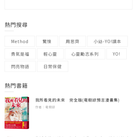
問。
從失敗中學習，不逃避也不放棄，這就是「創
語言 / 中文繁體
業家精神」：
級別 / 無
我們身邊絕大多數人都喜歡錢多、討厭錢少，
延續第一集的理財觀念，小豫和樂蒂進一步合
適讀年齡 / 8~12
熱門搜尋
因為擁有金錢比失去金錢讓人快樂多了！但是
作，邀請新加入的同學安琪菈，一起學習開公
我們發現，喜歡錢不見得能讓人變成富翁，而
司！小豫找到了一種能創造流行的新商品，卻
Method
驚悚
周思齊
小幼-YO!讀本
是必須認識、理解金錢在我們生活周遭的運作
也引發競爭對手挑釁——一模一樣的商品、低
——包括知道它是什麼、怎麼來又怎麼去、有
勇氣是福
輕心靈
心靈勵志系列
YO!
價求業績、搶客人各種招式不斷，更影響了小
錢的時候怎麼做、沒錢的時候要做什麼，當你
豫的創業意志……在經營公司的過程中，小豫
閃亮物語
日常保健
愈熟悉這些大人們口中的「經濟法則」，將來
和同伴學習訂立銷售策略，凝聚團隊共識，並
才會愈有理財能力。
適時反擊對手，不只激勵她經營管理的潛能，
熱門書籍
更擁有了可以共患難的好朋友！
這本書以「理財」為前提，利用每天生活中都
我所看見的未來 完全版(竜樹諒預言漫畫集)
會遇到的大小事，幫助小朋友們慢慢建立金融
《理財小達人養成記3：AI時代的金頭腦》
作者：竜樹諒
商業概念，以及良好的理財習慣；雖然了解大
財富不是用來揮霍的紅利，而是給人更多選擇
人的世界看似很複雜，但實際的原理和原則卻
的權力！
很簡單。只要你們肯多觀察、多研究、多找父
母師長討論，不管現在幾歲，一樣能成為理財