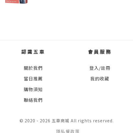
敬，但能運用金錢助貧扶弱才會受人景仰。金
錢終究只是生活的工具，只有妥善使用，才能
讓生活快樂。
你以為主角的故事到這裡就結束了嗎？不！如
果世界如此單純，我們就不需要那麼多經驗豐
認識五車
會員服務
富的專家來解決各式各樣的難題了！
關於我們
登入/註冊
「理財小達人養成記」系列第一集《神奇記帳
當日推薦
我的收藏
本》只是了解「經濟法則」的開端，接下來主
角還會繼續更多冒險——她必須和伙伴合作，
購物須知
體驗小小創業家的酸、甜、苦、辣，明白什麼
聯絡我們
是行銷與競爭；她還要肩負起領導者的重責大
任，認清「管理」不只是有發號施令，必須有
© 2020 - 2026 五車商城 All rights reserved.
系統、有方法，還要有溝通力、執行力，才能
達到事半功倍的效果。
隱私權政策