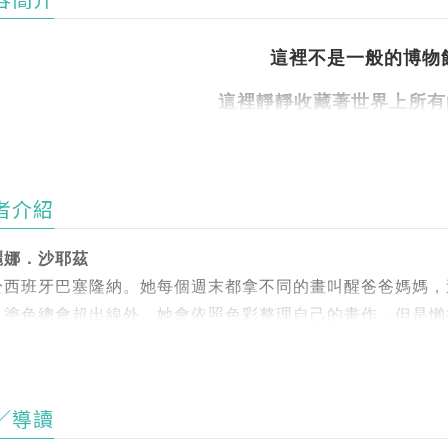
容簡介
這裡不是一般的博物
這裡靜靜收藏著世界上所有
那是誰的頭髮、誰的時間，又
走進「失物博物館」一同面對生命中
者介紹
麗娜．沙耶茲
995年，有個小女孩掉了一隻左手手套。
於西班牙巴塞隆納。她每個週末都拿不同的畫叫醒爸爸媽媽，
、塗色總會超出線外。她會依照色彩整理自己的畫作，但是懶
找啊找，發現了一個地方，結果所有不見的東西都在找這裡─
班牙巴塞隆納、希臘雅典、美國芝加哥和德國柏林舉辦畫展。
裡有非常多層樓，裡面是一間間讓人驚嘆連連的展覽廳，滿滿
吟(譯者)
／導讀
文譯者，永遠在忙碌中尋找翻譯的樂趣。譯有《海盜女孩爭霸
是爸爸的頭髮、各式各樣的水壺，也可能是失去的耐心、在等