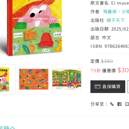
原文書名
El mus
作者
瑪麗娜‧沙
出版社
親子天下
出版日期
2025/02
語言
中文
ISBN
978626406
定價
$380
$3
79折
優惠價
直接購買
分享至：