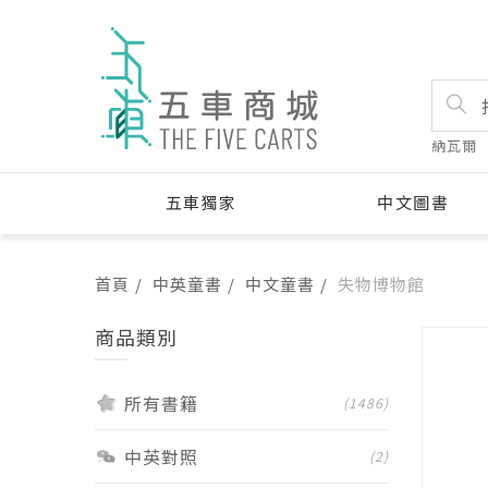
納瓦爾
五車獨家
中文圖書
首頁
中英童書
中文童書
失物博物館
商品類別
所有書籍
(1486)
中英對照
(2)