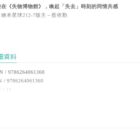
，作品橫跨小說、童書、繪本和電影。
看不清楚的視力……，有些東西，永遠不該遺失，比如希望；
梭在《失物博物館》，喚起「失去」時刻的同情共感
繪本星球212-7版主－藍依勤
些東西，遺失了最好就別再回來，比如戰爭；
完瑪麗娜‧沙耶茲的《失物博物館》，我的腦袋裡面第一個浮
些東西，即使遺失了，也永遠不會被遺忘……
物中心。印象中是一間不大的辦公室，有很多的櫃子、抽屜和
的物品，如果以收藏品的角度來看待，這裡絕對稱得上是一座
獎紀錄
細資料
徵，一邊好奇觀察那些不知能否回到主人身邊的東西，一邊殷
入圍 2023年義大利波隆納兒童書展
我的失物還沒「入館」。日子久遠，現在我已經毫無記憶當時
榮獲 2024 年Junceda Award 獎——小說類兒童圖書
N / 9786264061360
，我不只「弄丟」了有形的物件，連無形的記憶也「遺忘」了
 入選西班牙兒童和青少年圖書協會獎——2023 年西班牙最
 / 9786264061360
圍 2024 年 Atrapallibres 獎
/ 44
兩種性質不同的「失去」，都被沙耶茲當成《失物博物館》的
大加那利島圖書館（Insular Library of Gran Canaria）
/ 21x30cm
造了一個超現實的空間，專門收藏每個人在生活中丟失的東西
 / 有
「失去」這個世界的大門。這座博物館不僅展示了在生命當中
界好評
 / 精裝
重溫這些失去所附加的情感和回憶。
薦人 （依首字筆畫順序）
 / 中文繁體
劍虹｜國立臺東大學兒童文學研究所教授
 / 無
式進入故事前，有這麼一段前言：「1995年，有個小女孩掉