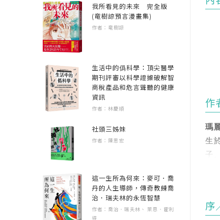
內
我所看見的未來 完全版
(竜樹諒預言漫畫集)
作者：竜樹諒
生活中的僞科學：頂尖醫學
期刊評審以科學證據破解智
商稅產品和危言聳聽的健康
資訊
作
作者：林慶順
瑪
1
社頭三姊妹
作者：陳思宏
生
子
她
西
這一生所為何來：麥可．喬
這
丹的人生導師，傳奇教練喬
葉淑
治．瑞夫林的永恆智慧
序
西
作者：喬治．瑞夫林、 萊恩．霍利
像
得