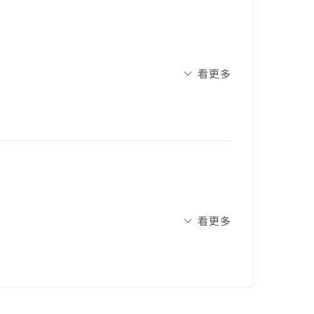
看更多
現的景象是很多年前曾去過一次的臺北捷運遺
紙箱，裡面裝滿了各種從平凡無奇到令人詫
小型的失物博物館。我報上遺失物的類別和
殷期盼服務人員在查找後能給我好消息，可
心急如焚找的東西究竟是什麼了，換句話
。
佳加泰羅尼亞圖書編輯
其中一部分展示。沙耶茲以她的插畫和文字
頒發的 2021 年國際圖畫書獎特別獎
看更多
——無論形體的有無，為我們打開了一扇通
遺失的物品、感情、時間和經歷，也帶領讀
了一隻左手手套。她找啊找，發現了一個地