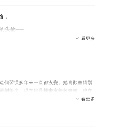
館，
的失物──
看更多
是誰的告別？
的各種不捨與永恆。
這個習慣多年來一直都沒變。她喜歡畫貓鬍
得削筆尖。現在她是插畫家兼教畫畫。曾在
─「失物博物館」。
看更多
的都是你以為此生再也見不到的東西。
戰》、《巨人的時間》、《亞哈與白鯨》
待中流逝的時間，也有可能是走失的狗、漸