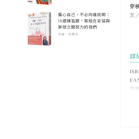
等
漸
穿
偏心自己，不必向誰說明：
文／
有
16道練習題，寫給在妥協與
夢想之間努力的我們
讀
作者：徐慧玲
有
失
異
得
詳
特
✷ 
惜
✷ 
ISB
說
✷
EAN
✷ 入
頁數 
這
✷ 
尺寸 
創
注音
向
各
裝訂
者
推
語言
藍
級別
正