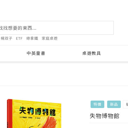
楊双子
ETF
綠拿鐵
家庭桌遊
中英童書
桌遊教具
特價
新品
失物博物館