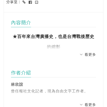
分享至：
內容簡介
★百年來台灣廣播史，也是台灣戰後歷史
的縮影
看更多
★世界、亞洲、台灣歷史角度來看人與廣
播的關係
作者介紹
★在言論箝制的年代，看傳統技術如何突
林欣誼
破資訊管控的高牆
曾任報社文化記者，現為自由文字工作者。
這裡是臺灣之音！
看更多
著有《老雜時代：看見台灣老雜貨店的人情、