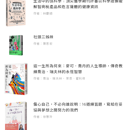
生活中的僞科學：頂尖醫學期刊評審以科學證據破
節目介紹的龍眼樹。而央廣每年總會收到數量
解智商稅產品和危言聳聽的健康資訊
戰爭、地震、海嘯、停電、政治騷動或社會動
不少聽眾每日固定時間收聽央廣節目，數十年
作者：林慶順
驚人的來信與收聽報告，甚至有熱情聽友從數
盪，那些消息斷絕的時刻，廣播發揮著傳遞正
如一日。例如本書提到的日語聽眾北見隆先
千百公里外前來參與各地舉辦的聽友會活動。
確訊息、陪伴與撫慰人心的作用。九二一大地
生，他因為收聽央廣日語節目，經由這獨特的
震時，人在台灣的泰國移工不知該怎麼辦，是
社頭三姊妹
緣分與台灣妻子結縭，甚至還以中文寫出一部
在媒體形式的不斷創新之下，廣播牽起的緣分
廣播提供了他們指引；在烏克蘭的戰場上，保
作者：陳思宏
台灣廣播史！更有像住在高雄的呂澄男先生這
卻綿長不斷，本書細數了中央廣播電臺邁向百
衛家鄉的士兵們聆聽著歐洲電台播送的反戰歌
樣的短波迷，二十多年來彙整全世界國際廣播
年的歷程，更從主持人、聽友的角度講述廣播
曲。
動態，每月把最新短波新聞逐條翻譯給央廣。
與人的連結，以及百年來透過空中交會所產生
這一生所為何來：麥可．喬丹的人生導師，傳奇教
這些短波通訊資訊多元，很多值得央廣參考或
的真摯情感。
練喬治．瑞夫林的永恆智慧
在台灣，有一座歷史悠久的國際廣播電台，此
學習，也有些警訊讓我們從中得到警惕，對央
作者：喬治．瑞夫林、 萊恩．霍利得
刻位在圓山山腳下。這個電台歷經了二十世紀
廣貢獻非常大。
的戰爭、冷戰， 走入二十一世紀。它的故事，
反映了台灣這座島嶼的歷史──我們在這世界上
幾乎每個央廣主持人都有不少忠實粉絲，以前
偏心自己，不必向誰說明：16道練習題，寫給在妥
的位置，我們曾經與正在發出的聲音，我們向
協與夢想之間努力的我們
他們寫信，現在透過電郵，社群軟體，往來非
誰訴說，對話中付出了關懷，建立也贏得了友
作者：徐慧玲
常密切。二十年前我們在墨西哥市參加國際會
誼。
議同時舉辦央廣西班牙語聽友會，一個中學生