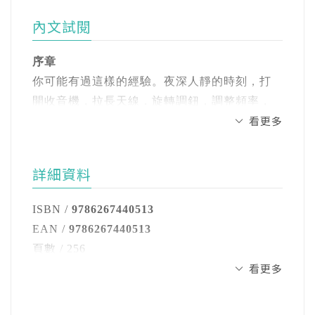
・央廣的粵語和客語廣播
人要認真學國語（日語），晚上還幫大家免費
金鐘獎最佳主持人 溫士凱
內文試閱
補習。他勤於閱讀報紙，又費了好大工夫一一
跨界聲音工作者 賈培德
第三章 曾經，留存在廣播史的另一種聲音
遊說，讓大村成為彰化最早設立電線桿的小鄉
國家影視聽中心董事長 褚明仁
・凝聚華僑的「祖國」廣播
序章
鎮。電來了，電燈亮了，老家也有收音機了。
聯聲推薦（按姓氏筆畫排列）
你可能有過這樣的經驗。夜深人靜的時刻，打
第四章 以短波連接地球各個角落
開收音機，拉長天線，旋轉調鈕，調整頻率，
那台收音機在當年是客廳最寶貝的機器，好大
這是數位鐵幕的時代
看更多
接著，在一陣沙沙沙的雜音中，有些聲音浮
一台卻擺在高處，免得小孩子亂碰。父親很早
卻也是短波廣播突破藩籬、迎來復興的時代
第五章 日常的情緣與災難中的微光
現，且逐漸清晰起來。可能是話語，可能是一
就喪父，但是提起阿公，他總愛津津樂道這些
近百年來，央廣從「自由中國之聲」到「臺灣
首樂曲，或一段新聞。沒有畫面和光影，只有
事。因緣際會，我分別在二〇〇三至二〇〇六
之音」、從神祕機構到公共媒體，央廣的歷
詳細資料
第六章 讓台灣的你聽到自己的鄉音
細細的絮語，穿透時空來到你耳邊。世界彷彿
年受林峯正董事長之邀出任改制成財團法人的
史，就是台灣向世界發聲的歷史。這本書是央
・聽央廣，學語言
只剩你和那個發出聲音的人，他的聲音陪伴著
中央廣播電臺（Rti）總臺長，又在二〇二二年
ISBN /
9786267440513
廣獻給臺灣和世界的禮物。
你。
回鍋出任央廣董事長，不知道天上的阿公是不
EAN /
9786267440513
——Rti 央廣董事長·賴秀如
第七章 數位極權時代，聲音還是自由的
是開心地轉著收音機，聆聽我們的台語和日語
頁數 / 256
・央廣與民主的價值
這就是廣播獨特的魅力。
看更多
節目呢！
尺寸 / 14.8x21cm
二十一世紀的第一個二十年，數位科技快速發
注音 / 無
展，原先該是訊息快速流通，更能邁向同步的
尾聲 廣播的共感時代
那些透過短波廣播傳來的聲音，可能是最新流
或許很多人不知道，央廣是台灣唯一一個用二
裝訂 / 平裝
世界，卻在許多地域築起了難以跨越的數位管