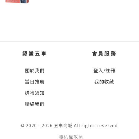
早早就報名參加，但直到午餐聚會快結束，才
這本書， 是一座島嶼在這巨大世界中發出聲音
在父親陪同下匆匆趕到，讓主持人擔心死了。
的故事。
原來他們住在路途遙遠的鄉間，聽友會當天，
父親因為不放心，決定陪兒子一同前來，父子
從心戰任務到世界交流的百年足跡
倆天還沒亮就出門，輾轉換車之後才來到墨西
今天的中央廣播電臺（簡稱央廣），是由台灣
哥市的會場，他們甚至來不及坐下來吃飯，靦
向世界廣播的國家公共電台。
認識五車
會員服務
腆的學生只和主持人聊幾句，和我們拍照合影
之後就又得匆匆趕去搭車，因為這一路上毒梟
關於我們
登入/註冊
不過，就如同台灣從戒嚴來到民主，這個國家
出沒，必須趕在天黑之前回到家。
電台轉變為今天的定位之前，也有過一段漫漫
當日推薦
我的收藏
長路。
購物須知
除了這位令人感動的年輕聽眾，還有個墨西哥
小女孩告訴我，他們全家每天晚餐後，在燭光
聯絡我們
一九二八年，「中國國民黨中央執行委員會廣
下就著一台收音機和一座地球儀，透過全球的
播無線電臺」在南京成立，簡稱為中央廣播電
國際廣播節目認識了全世界，包括台灣。雖然
臺，八月一日正式開播；同一年，台灣總督府
© 2020 - 2026 五車商城 All rights reserved.
家裡電力缺乏，並不影響她的學業表現。女孩
也在台成立台北放送局，並於一九三一年成立
得意地告訴我，全家一起聽廣播讓她知識豐
隱私權政策