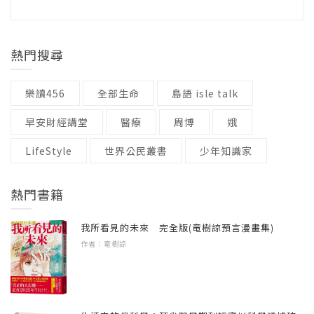
附錄：央廣大事年表
行的歌曲，也可能是有人打電話到電台傾訴自
十種語言和文字，向全世界廣播的國際廣播電
語言 / 中文繁體
控高牆。此時，似乎式微的空中電波重新以超
己的故事。雖然一般而言，訊號最強的會是附
台。央廣的聽眾，遍及全球，這些人透過廣播
級別 / 無
越阻隔的遠距傳播能力，成為傳播自由訊息的
近的電台，但倘若有不錯的設備、在天候適合
認識台灣，進而愛上這座島嶼，這個國家。多
重要媒介。而即將邁向創臺百年的中央廣播電
熱門搜尋
的狀況下，也可能攔截到遠方的電波。例如，
年來，央廣聽眾自動自發地在九個國家組織了
臺（Rti），正扮演著關鍵的角色。
這本書中的一位呂先生，就曾經在耶誕夜，聽
十八個央廣聽友會 (Rti Listeners’ Club)。每次
樂讀456
全部生命
島語 isle talk
到德國之聲（DW）向航行在汪洋上的船隻祝賀
我出席聽友會活動，都會被這些把央廣主持人
央廣的故事彷彿台灣歷史的縮影：殖民時期草
耶誕快樂的廣播內容。
早安財經講堂
醫療
周博
娥
視為家人，對台灣政治經濟、兩岸動向、流行
創的硬體設備，在二戰與冷戰時期執行著不同
LifeStyle
歌曲瞭若指掌，還會與我分享最新國際同業動
世界公民叢書
少年知識家
當權者的任務，當國家邁向自由開放後，建立
大概沒有一個媒介，比地球上空的電波更能令
態的聽眾深深震撼、感動。
起自我風格與主體性，並透過與世界的交流，
人們感覺到，我們生活在同一個天空下了。在
成為民主自由陣營中不可或缺的聲音。
熱門書籍
莫斯科，有人在收音機中聽到了鄧麗君的歌
央廣聽眾形形色色，也來自四面八方，其中不
曲；在墨西哥，有個小女孩聽著身在台灣的主
少人是對世界局勢與國際新聞感興趣並長期研
我所看見的未來 完全版(竜樹諒預言漫畫集)
歷經戰爭與遷徙，族群融合與民主轉型，如今
持人用西班牙語描述著台灣的風景、水果；在
作者：竜樹諒
究的知識分子；他們當中許多人曾協助央廣開
的央廣已成為國家對外重要的多語公共媒體，
大洋洲的某個島嶼，有人一日不輟地收聽著客
拓了與世界各國大學、智庫學者、政商要角、
在跨越空間限制的陪伴下，有了來自世界各地
語節目。
文化圈名人、乃至皇室成員的連結，也大大開
的忠實聽友：如莫斯科聽友成為鄧麗君的粉
在戰場上，在難民營，都有人聽著廣播。
拓了央廣的公眾外交角色。
絲；墨西哥偏鄉的小女孩發現家中的果樹就是