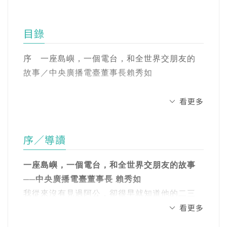
風土與物產》，合著有《水水蘭陽 百年電
This is Radio Taiwan International
火》、《繪聲繪影一時代：陳子福的手繪電影
目錄
海報》等書，曾獲Openbook美好生活書獎。
走過百年政權更迭、媒體管制，與傳播科技的
演化
序 一座島嶼，一個電台，和全世界交朋友的
周馥儀
故事／中央廣播電臺董事長賴秀如
台灣史研究者，關注民主深化。政大台文所兼
不變的是透過電波傳遞自由訊息的初心
任助理教授。以《戒嚴時期黨國控制下台灣民
看更多
序章 來自島嶼的巨大聲響
營廣播之興衰(1952-1987)》取得台大歷史所博
H.E. Andrea Bowman 柏安卓女士 Ambassador,
・從心戰任務到世界交流的百年足跡
士，持續進行央廣、地下電台等廣播史研究。
Embassy of Saint Vincent and the Grenadines in
・短波的曾經與現在
曾任賴和基金會執行長、彰化縣文化局長、文
序／導讀
the R.O.C. (Taiwan) 駐台外交使節團團長 聖
化部任職。
文森及格瑞那丁國大使
第一章 跨越世紀縫隙的臺灣之音
一座島嶼，一個電台，和全世界交朋友的故事
中央研究院院士 朱敬一
・在國際廣播協會結交民主盟友
合著有《買來的政權：台灣選舉文化觀察》。
──中央廣播電臺董事長 賴秀如
文化部長、知名作家 李遠（小野）
・廣播也是我們的外交
我從來沒有見過阿公，卻很早就知道他的二三
作家、主持人 馬世芳
看更多
事。如果用現代用語形容，我阿公是個進步青
前中央廣播電台董事長、知名作家、國家文藝
第二章 他們來自天涯海角
年。他漢學底子很好，卻也鼓勵我們村子裡的
獎得主 路平