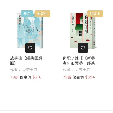
新品
補貨中
補貨中
放學後【經典回歸
你殺了誰【《新參
版】
者》加賀恭一郎系列
最新作】
作者： 東野圭吾
作者： 東野圭吾
79折
優惠價
$316
79折
優惠價
$394