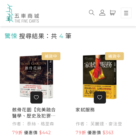
驚悚
搜尋結果：共
4
筆
補貨中
補貨中
骸骨花園【完美融合
家弒服務
醫學、歷史及犯罪，
泰絲．格里森挑戰自
作者： 泰絲．格里森
作者： 芙麗達．麥法登
我代表作】
79折
優惠價
$442
79折
優惠價
$363