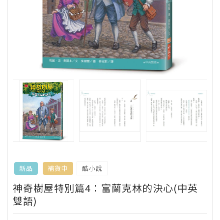
酷小說
新品
補貨中
神奇樹屋特別篇4：富蘭克林的決心(中英
雙語)