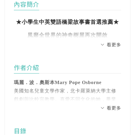
內容簡介
★小學生中英雙語橋梁故事書首選推薦★
風靡全世界的神奇樹屋再次開啟
看更多
認識歷史大人物、了解自然災害、重回各
大經典時代！
作者介紹
穿梭古今、上天下地，快讓神奇樹屋帶你
瑪麗．波．奧斯本Mary Pope Osborne
去冒險！
美國知名兒童文學作家，北卡羅萊納大學主修
戲劇與比較宗教學。喜愛不同文化的她，畢業
看更多
之後，曾到世界各地去旅行。她熱愛寫作，寫
【這次，一起重回影響美國、影響世界的關鍵
作至今已30多年，作品超過100本以上，曾獲得
那一年】
許多獎項，而且擔任過兩屆的美國作家協會主
目錄
席。她覺得寫作是一種奇蹟，讓你可以在世界
頭像被印在百元美鈔、有「美國第一人」之稱