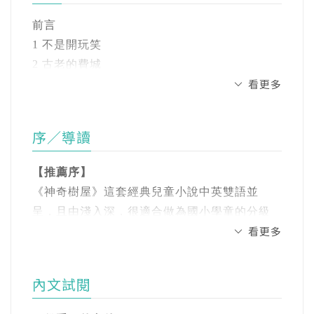
上的任何時空中旅行，而且還來得及回家吃晚
的富蘭克林，電力、民主、知識普及都因他而
前言
餐！
生，但他卻差點半途而廢，放棄一切？
1 不是開玩笑
2 古老的費城
她最暢銷的作品《神奇樹屋》系列，自出版以
看傑克與安妮帶著高齡81歲的富蘭克林回到未
看更多
3 一份重要的文件
來，廣受歡迎，全球銷售量超過1.43億冊，而且
來，用最意想不到的方法幫助富蘭克林下定決
4 「好奇怪……」
無論在什麼地方，都受到家長和教師的熱烈推
心！
5 避雷針班
薦。而奧斯本女士也因為《神奇樹屋》系列書
序／導讀
6 桑樹下
籍，榮獲藍燈書屋的終身成就獎和美國教育平
原來，一個小行動和一顆堅定的心，就能改變
7 就是現在
裝書協會的勒丁頓紀念獎。
【推薦序】
全世界
8 快逃！
《神奇樹屋》這套經典兒童小說中英雙語並
9 一個好主意
蔡冠群(譯者)
呈，且由淺入深，很適合做為國小學童的分級
【「神奇樹屋」全系列特色】
10 我們人民
看更多
國立成功大學中國文學系畢業（輔修外國語文
讀本。無論是英文原文，還是中文翻譯，文字
★注音搭配插圖，文字淺顯、邏輯清楚、篇幅
學系），英國倫敦大學教育研究院兒童發展與
皆優美生動，是孩童進入獨立閱讀世界的絕佳
適中，孩子能夠獨自讀完又不至於沒耐心，是
學習碩士、博士。曾任倫敦大學教育研究院、
選擇。好的作品歷久彌新，值得一再被閱讀與
從圖畫書跨越到文字書的最佳讀本，累積閱讀
內文試閱
香港教育學院研究員，論文獲美國國際閱讀協
推廣，讓雋永之作得以成為每一世代孩童共同
成就感的最佳選擇，也榮獲文化部推薦為優良
會年度傑出論文獎；曾任教花蓮慈濟大學、北
的閱讀記憶。
課外讀物。