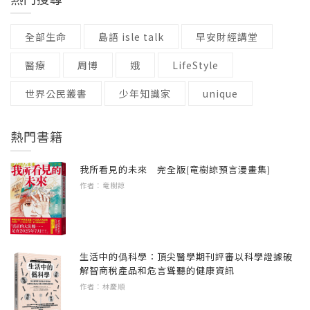
熱門搜尋
百葉窗也都拉上。
對兄妹進入到古老的恐龍世界，有時候我們隨
【「神奇樹屋」全系列介紹】
「這裡沒有人。」傑克說。他覺得滿身大汗，
之去到中國四川拯救大貓熊，有時候我們跟著
全部生命
島語 isle talk
早安財經講堂
美國知名兒童文學作家瑪麗．波．奧斯本
因為溼熱而疲憊不堪。「我們來了，結果什麼
故事的設定來到音樂家莫札特小時候，我們也
（Mary Pope Osborne）創作的《神奇樹屋》
都沒做。」
醫療
周博
娥
LifeStyle
隨故事裡的傑克和安妮上了鐵達尼號，感受當
（MAGIC TREE HOUSE®）系列，描述一對
「討厭，」安妮說：「也許我們應該回到班博
世界公民叢書
時鐵達尼號撞到冰山時，船身往下沉的危機四
少年知識家
unique
小兄妹傑克與安妮搭乘神奇樹屋穿梭時空的冒
士家，在那裡等他。」
起。好故事帶領我們身歷其境，讓我們不再是
險故事。
突然，門打開了。一位穿著藍衣白褲的警衛站
一個事不關己的漠然旁觀者，而能感同身受故
熱門書籍
在他們面前。
事中角色的遭遇。經由閱讀，我們擴大了自我
哥哥傑克，聰明冷靜、深思熟慮，熱愛書本和
他看起來像美國革命時期的士兵，傑克心想。
對世界的認知，也成為一個更有感受力、更有
我所看見的未來 完全版(竜樹諒預言漫畫集)
知識，他會將沿途看到的事物，重點式的記錄
「訪客不許進入。」警衛說。
作者：竜樹諒
同理心的人，這不正是閱讀帶給我們的最美麗
在筆記本上；而妹妹安妮，反應靈敏，喜歡動
「但是，先生，我們不是訪客。」安妮很有禮
的一份禮物嗎？
物，熱愛幻想與冒險，並且勇氣過人。
貌的說：「我們來送午餐給班博士，是他的女
兒莎拉夫人交代的。」
在好幾集《神奇樹屋》裡，我們看到了作者瑪
這兩個一動一靜、個性截然不同的兄妹，在樹
生活中的僞科學：頂尖醫學期刊評審以科學證據破
「好，進來。」警衛說，一邊離開門口。
麗．波．奧斯本對動物的關懷與保育之情，她
解智商稅產品和危言聳聽的健康資訊
林裡發現了一間堆滿書的神奇樹屋，神奇樹屋
「謝謝！」安妮說。
對動物細膩的觀察皆深刻表露在《再見大猩
作者：林慶順
就像時光機器，帶他們到一個個不同的時空中
傑克和安妮走進建築物裡。
猩》、《與海豚共舞》、《大貓熊救援行動》
旅行。於是，兄妹倆來到史前時代的恐龍谷、