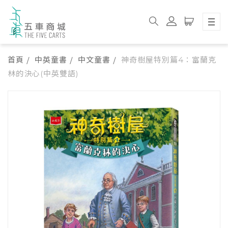
首頁
中英童書
中文童書
神奇樹屋特別篇4：富蘭克
林的決心(中英雙語)