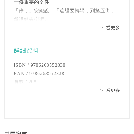
一份重要的文件
京與曼谷的哈羅國際學校、英國格雷迅中學，
「停，」安妮說：「這裡要轉彎，到第五街，
現任教曼谷博仁大學。喜歡兒童、旅遊、文字
要吸引孩童進入到獨立閱讀的世界、感受閱讀
★故事情節有趣，主題多元豐富，通過穿越故
然後到栗樹街。」
和美酒。執教從大學到小學，愈教愈快樂。現
的美好滋味，選擇讀物的首要條件當然是故事
事的設定帶領孩子認識世界各處，書中知識涵
看更多
高溫下，傑克和安妮拖著沉重的步伐走到栗樹
居曼谷，育有一雙兒女，享受夜晚寧靜時刻有
要寫得引人入勝，讓小讀者一進到故事的情境
蓋自然、生物、歷史、地理等，是跨領域素養
街。這裡比市場街安靜平和多了。
童書陪伴的時光。
中，便無法自拔，想一頁頁往下翻閱，迫不及
與趣味閱讀一網打盡。
「妳看，那裡就是。」傑克說。他指著一棟有
待想得知故事的發展與結局。關於這一點，身
詳細資料
窗格和高大鐘塔的紅磚建築物，前面的牌子寫
吳健豐(繪者)
為「神奇樹屋」的大小粉絲們，應該都曾經著
★收錄中英雙語，英文句子淺顯易懂，適合中
著：「賓州州議會廳」。
復興商工美工科畢業，現為自由工作者。曾做
迷於作者瑪麗．波．奧斯本藉由充滿力量的廣
ISBN / 9786263552838
英雙語共讀，同時提升英文閱讀理解力，並建
「太好了，」安妮說：「所以計畫如下：我們
過室內設計、建築裝潢等工作，畫過卡通背
闊想像力所創造出來的迷人世界吧！閱讀這系
EAN / 9786263552838
立對英文閱讀的信心和興趣。
送午餐給班博士，然後為了引起他的注意，就
景、雜誌插圖、廣告及產品海報、童書繪本、
列故事是會上癮的，看了第一本，就會想再讀
頁數 / 208
說我們是報社派來的。這是紙條上的指示。」
看更多
書籍封面。
第二本、第三本……，直到追完整個系列為
開數 / 25開
★全系列蟬聯博客來、誠品、金石堂、MOMO
「知道了，」傑克說：「我們走吧。」
止，這可是非常過癮的閱讀經驗啊！
注音 / 有
暢銷書排行榜
傑克和安妮踏上石子路，走向州議會廳。他們
繪有《未來公民——中國文學》、《神奇樹
裝訂 / 平裝
到達紅磚建築物前，敲了敲大門。沒人來開
屋》系列書籍等。
在每一集裡，我們讀者都跟著一位名叫傑克的
語言 / 中文繁體
★全球31種語言版本，總銷售量超過1.43億冊、
門。安妮想轉動把手，但門鎖住了。傑克四處
男孩和他的妹妹安妮一同在不同時空背景裡探
級別 / 無
臺灣銷售量突破220萬冊
查看，他注意到所有的窗戶都關著，大部分的
險、並完成被交託的任務：有時候我們跟著這
適讀年齡 / 4~8