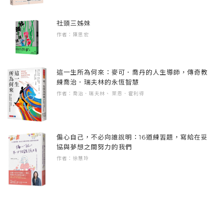
「博士在會議室。」警衛說，一邊指著大廳。
等作品中，而她也將故事中的小女主角安妮設
和騎士探訪中古世紀的城堡、到古埃及破解木
「到房間外面等到他們休息再進去。」
社頭三姊妹
定為一個對動物充滿憐愛的女孩兒，安妮喜歡
乃伊的祕密、跟著海盜出海尋寶……，每一次
「是，先生。」傑克說。
作者：陳思宏
幫動物取名字，「命名」這個動作本身其實就
的冒險都緊張刺激、精采得不得了！
傑克和安妮躡手躡腳的走在漆黑陰暗的走廊
是與動物建立更深一層情感連結的開始啊！孩
上。
童在閱讀「神奇樹屋」的過程裡，跟著兩個主
傑克和安妮這對小兄妹，是去過世界各地最多
這一生所為何來：麥可．喬丹的人生導師，傳奇教
「你聽。」安妮說。響亮的聲音從前面的房間
角一同親近地球上多元的生物，並意識到他種
練喬治．瑞夫林的永恆智慧
地方、認識最多名人、遭遇過最多災難，也是
傳出來。門半掩著，她和傑克偷偷往裡面看。
生物存在的意義，這是多麼寶貴的生命教育
作者：喬治．瑞夫林、 萊恩．霍利得
和最多動物做朋友的小兄妹，你不能不認識他
「這一定是會議室。」傑克低聲說。
啊，在這樣的優質讀物陪伴下成長的孩童，我
們！現在，神奇樹屋的門已經打開，歡迎加入
這間大會議室有很高的天花板和兩個壁爐，高
們相信他對待動物的心必是柔軟有愛的，他日
傑克與安妮驚險又有趣的知識之旅，和他們一
大的窗戶掛著厚重的窗帘。
絕不會成為對動物無感、甚至虐殺動物之人。
偏心自己，不必向誰說明：16道練習題，寫給在妥
起時空大冒險！
男士們坐在鋪著綠色桌布的桌子旁，身穿長外
協與夢想之間努力的我們
套和有白色褶邊衣領的襯衫。他們都留著及肩
作者：徐慧玲
另外，好的讀物不僅讓讀者能夠盡情享受閱讀
在前三次的旅程中，傑克和安妮從三位英雄身
長髮。
的樂趣，也能夠讓我們沉浸於故事的同時，不
上學到了偉大的智慧。現在，他們即將穿越時
在會議室前方，一位白髮男士坐在高臺的高背
知不覺的增長許多知識。《神奇樹屋》的每一
空，向第四位英雄學習！
椅上，像是主持會議的人。另一位男士站在桌
本書，都帶出了知識層面的內涵，而這知識層
子前，匆匆書寫著。
面是隱含在故事中、潛移默化帶給讀者的，不
一個炎熱的夏日午後，傑克和安妮搭乘神奇樹