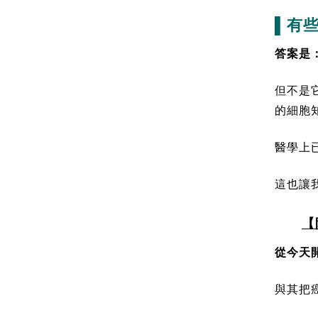
▌有
答案是
但不是
的細胞
醫學上
這也讓
【
從今天
與其把