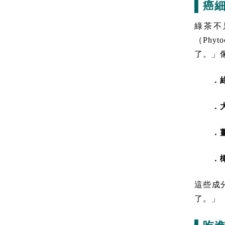
▌癌
綠茶不
（Phy
了。」
．
．
．
．橄
這些成
了。」