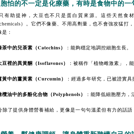
細胞怕的不一定是化療藥，有時是食物中的一
只有助提神，大豆也不只是蛋白質來源。這些天然食
tochemicals）。它們不像藥、不用高劑量，也不會強
像是：
Catechins
綠茶中的兒茶素（
）
：能夠穩定地調控細胞生長。
Isoflavones
大豆裡的異黃酮（
）
：被稱作「植物雌激素」，
Curcumin
薑黃中的薑黃素（
）
：經過多年研究，已被證實具
Polyphenols
欖油中的多酚化合物（
）
：能降低細胞壓力，
分除了提供身體營養補給，更像是一句句溫柔但有力的話語