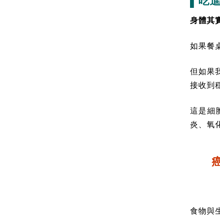
▌吃
身體其
如果餐
但如果
接收到
這是細
炎、氧
食物與