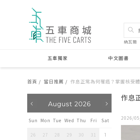
納瓦爾
五車獨家
中文圖書
首頁
當日推薦
作息正常為何罹癌？掌握核受
作息
26
August 2026
A
2026/05
u
Fri
Sat
Sun
Mon
Tue
Wed
Thu
Fri
Sat
Sun
Mon
31
26
27
28
29
30
31
26
27
1
1