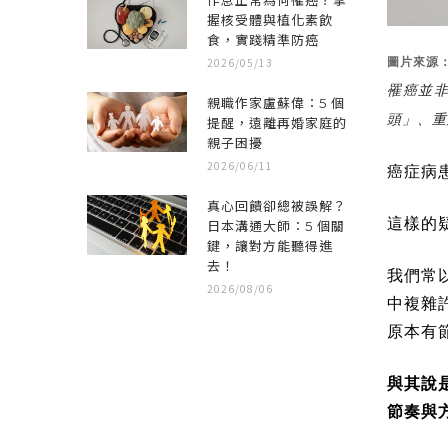
作息正常為何罹癌？掌
握核受體與植化素飲
食，實踐精準防癌
2026/05/13
圖片來源
罹癌並
親職作家盧蘇偉：5 個
頭」、重
提醒，遠離再婚家庭的
親子困擾
2026/06/11
癌症病
真心回饋卻總被誤解？
這樣的
日本溝通大師：5 個關
鍵，讓對方能聽得進
去！
我們常
2026/08/06
中複雜
原本有
與其說
節奏與