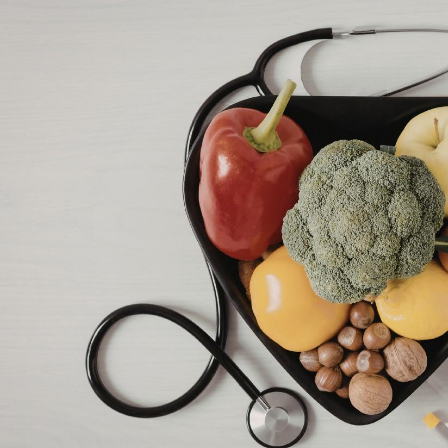
4
5
6
7
8
11
12
13
14
15
18
19
20
21
22
25
26
27
28
29
1
2
3
4
5