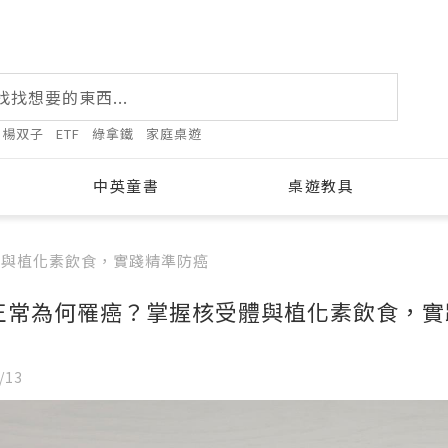
楊双子
ETF
綠拿鐵
家庭桌遊
中英童書
桌遊教具
體與植化素飲食，實踐精準防癌
正常為何罹癌？掌握核受體與植化素飲食，實
ugust 2026
/13
Tue
Wed
Thu
Fri
Sat
28
29
30
31
1