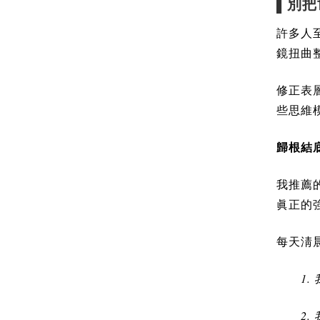
▌別
許多人
鏡扭曲
修正表
些思維
歸根結
我推薦
眞正的
每天淸
1.
2.