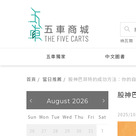
納瓦爾
五車獨家
中文圖書
首頁
當日推薦
股神巴菲特的成功方法：你的
股神
26
August 2026
A
2025/10
u
Fri
Sat
Sun
Mon
Tue
Wed
Thu
Fri
Sat
Sun
Mon
31
26
27
28
29
30
31
26
27
1
1