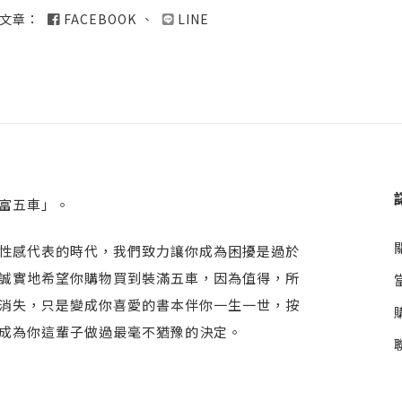
文章：
FACEBOOK
、
LINE
富五車」。
性感代表的時代，我們致力讓你成為困擾是過於
誠實地希望你購物買到裝滿五車，因為值得，所
消失，只是變成你喜愛的書本伴你一生一世，按
成為你這輩子做過最毫不猶豫的決定。