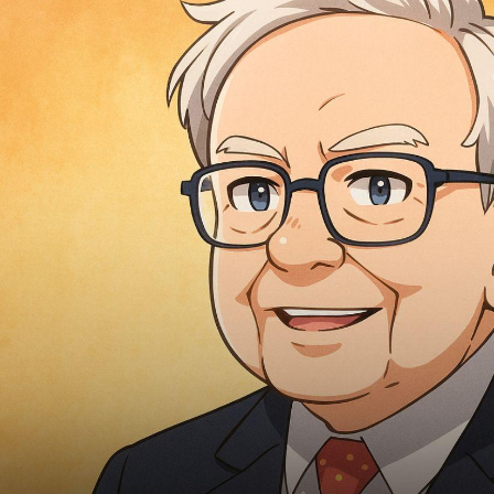
4
5
6
7
8
11
12
13
14
15
18
19
20
21
22
25
26
27
28
29
1
2
3
4
5