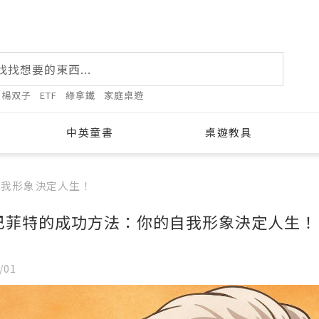
楊双子
ETF
綠拿鐵
家庭桌遊
中英童書
桌遊教具
自我形象決定人生！
巴菲特的成功方法：你的自我形象決定人生！
ugust 2026
/01
Tue
Wed
Thu
Fri
Sat
28
29
30
31
1