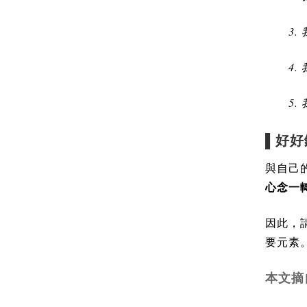
3.
4.
5.
▌好
與自己
心念一
因此，
要元素
本文摘