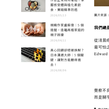
作息正常為何罹癌？掌
握核受體與植化素飲
食，實踐精準防癌
2026/05/13
圖片來源
親職作家盧蘇偉：5 個
我們總
提醒，遠離再婚家庭的
親子困擾
從淸晨
2026/06/11
最可怕
真心回饋卻總被誤解？
Edward 
日本溝通大師：5 個關
鍵，讓對方能聽得進
去！
2026/08/06
覺察不
而是關