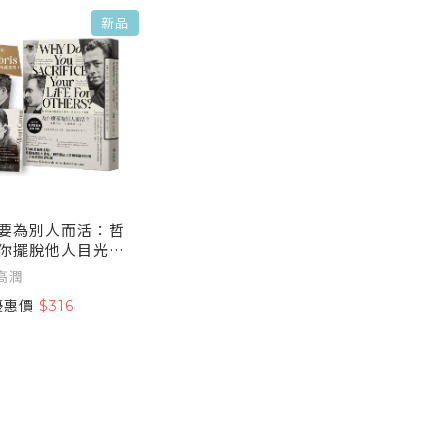
新品
要為別人而活：哲
你擺脫他人目光，
生主導權【繁體中
高潤
家贈特典「哲學家
優惠價
$316
句藏書卡組」】