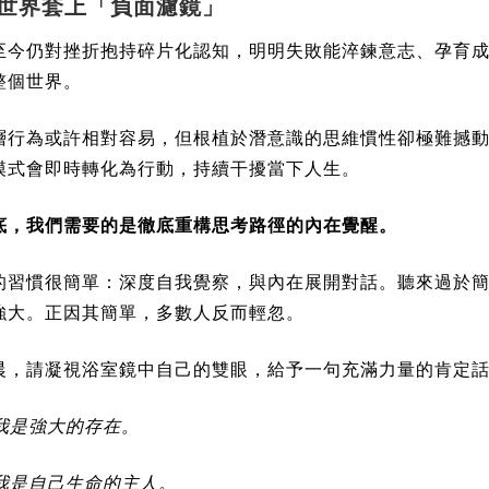
把世界套上「負面濾鏡」
至今仍對挫折抱持碎片化認知，明明失敗能淬鍊意志、孕育
整個世界。
層行為或許相對容易，但根植於潛意識的思維慣性卻極難撼
模式會即時轉化為行動，持續干擾當下人生。
底，我們需要的是徹底重構思考路徑的內在覺醒。
的習慣很簡單：深度自我覺察，與內在展開對話。聽來過於
強大。正因其簡單，多數人反而輕忽。
晨，請凝視浴室鏡中自己的雙眼，給予一句充滿力量的肯定
我是強大的存在。
我是自己生命的主人。