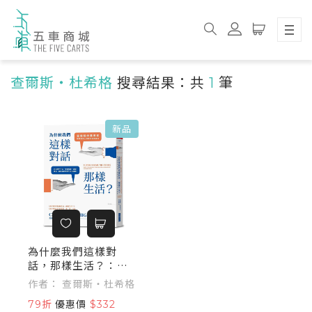
查爾斯・杜希格
搜尋結果：共
1
筆
新品
為什麼我們這樣對
話，那樣生活？：當
個超級溝通者，解鎖
作者： 查爾斯・杜希格
與他人連結的祕密語
79折
優惠價
$332
言