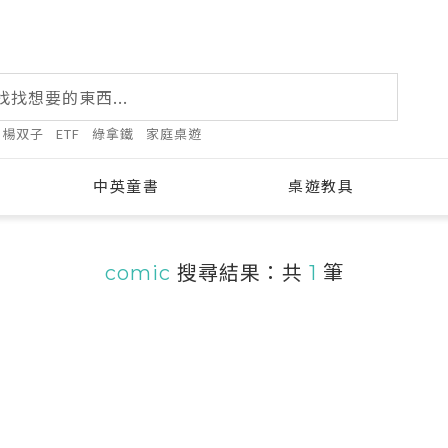
楊双子
ETF
綠拿鐵
家庭桌遊
中英童書
桌遊教具
comic
搜尋結果：共
1
筆