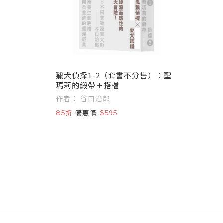
獵犬偵探1-2（套書不分售）：聖
瑪莉的緞帶＋搭檔
作者： 谷口治郎
85折
優惠價
$595