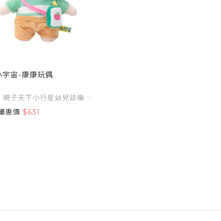
小宇宙-康康玩偶
編輯
優惠價
$631