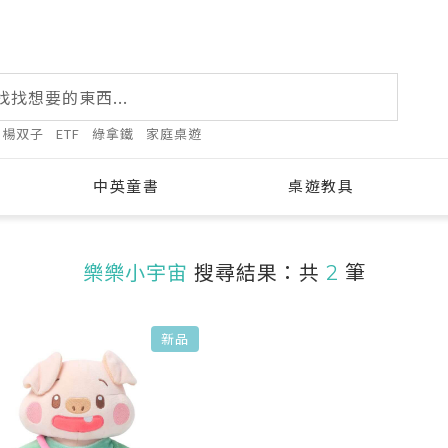
楊双子
ETF
綠拿鐵
家庭桌遊
中英童書
桌遊教具
樂樂小宇宙
搜尋結果：共
2
筆
新品