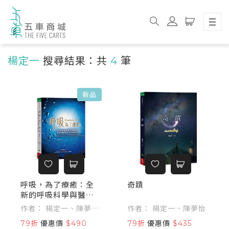
楊定一
搜尋結果：共
4
筆
新品
呼吸，為了療癒：全
奇蹟
新的呼吸科學與醫
學，透過清醒的呼
作者： 楊定一、陳夢
作者： 楊定一、陳夢怡
吸，徹底轉化身心
怡、馬奕安（Jan
79折
優惠價
$490
79折
優惠價
$435
Martel）