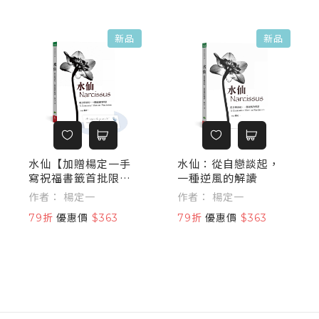
新品
新品
水仙【加贈楊定一手
水仙：從自戀談起，
寫祝福書籤首批限量
一種逆風的解讀
版】：從自戀談起，
作者： 楊定一
作者： 楊定一
一種逆風的解讀
79折
優惠價
$363
79折
優惠價
$363